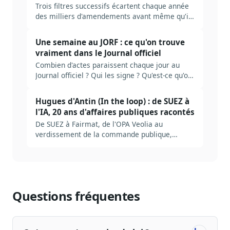
Trois filtres successifs écartent chaque année
des milliers d'amendements avant même qu'ils
soient discutés : recevabilité financière, lien
avec le texte, qualité légistique. Décodage des
Une semaine au JORF : ce qu'on trouve
règles, des seuils tolérés, et de ce que ça
vraiment dans le Journal officiel
change pour qui veut peser sur la loi.
Combien d'actes paraissent chaque jour au
Journal officiel ? Qui les signe ? Qu'est-ce qu'on
rate en ne lisant que le sommaire ? Plongée
dans la mécanique réelle du JORF, et ce qu'il
Hugues d'Antin (In the loop) : de SUEZ à
faut industrialiser pour ne pas se noyer.
l'IA, 20 ans d'affaires publiques racontés
De SUEZ à Fairmat, de l'OPA Veolia au
verdissement de la commande publique,
Hugues d'Antin raconte 20 ans d'affaires
publiques et lance sa formation IA pour
lobbyistes.
Questions fréquentes