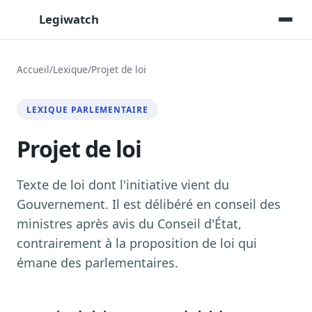
Legiwatch
Accueil
/
Lexique
/
Projet de loi
Assistant IA
LEXIQUE PARLEMENTAIRE
Posez vos questions, réponses sourcées
Projet de loi
Transcriptions IA
Toutes les séances AN/Sénat transcrites
Synthèses IA
Texte de loi dont l'initiative vient du
Résumés automatiques des dossiers longs
Gouvernement. Il est délibéré en conseil des
ministres après avis du Conseil d'État,
Veille des matinales radio
9 interviews politiques, analysées avant 10 h
contrairement à la proposition de loi qui
émane des parlementaires.
Alertes personnalisées
Par dossier, personne, mot-clé
Exports & livrables