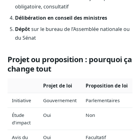
Journalistes
obligatoire, consultatif
Veille en temps réel, embeds pour vos contenus
Délibération en conseil des ministres
Chercheurs
Dépôt
sur le bureau de l’Assemblée nationale ou
Données exhaustives pour vos travaux académiques
du Sénat
Suivi par secteur
11 secteurs : énergie, santé, finance, numérique…
Projet ou proposition : pourquoi ça
Cas d'usage concrets
change tout
Six cas pour gagner du temps
Conseil (Advisory)
Projet de loi
Proposition de loi
Consultants seniors, plateforme Legiwatch incluse
Initiative
Gouvernement
Parlementaires
Étude
Oui
Non
d’impact
Guides pratiques
17 guides sur le Parlement, la procédure, le plaidoyer
Avis du
Oui
Facultatif