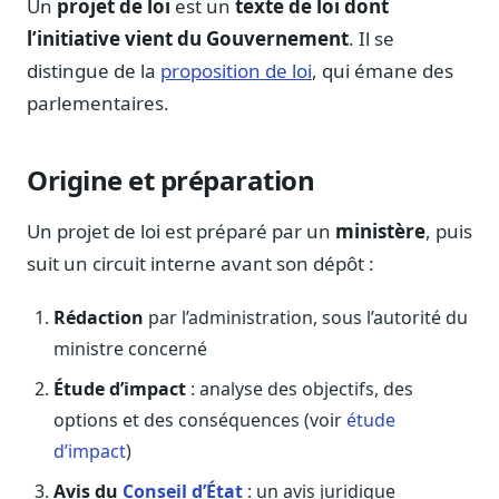
Un
projet de loi
est un
texte de loi dont
Notes, briefings, tableaux de bord
l’initiative vient du Gouvernement
. Il se
Fiches parlementaires
distingue de la
proposition de loi
, qui émane des
Parcours, mandats, prises de position
parlementaires.
Registre HATVP
Cartographier l'influence sur un dossier
Origine et préparation
Un projet de loi est préparé par un
ministère
, puis
suit un circuit interne avant son dépôt :
Affaires publiques
Cabinets, DRI, consultants en lobbying
Rédaction
par l’administration, sous l’autorité du
Affaires réglementaires
ministre concerné
JO, décrets, conseil des ministres, AAI
Étude d’impact
: analyse des objectifs, des
Fédérations & plaidoyer
ONG, syndicats, ordres, associations
options et des conséquences (voir
étude
d’impact
)
Parlementaires
Préparez vos interventions et amendements
Avis du
Conseil d’État
: un avis juridique