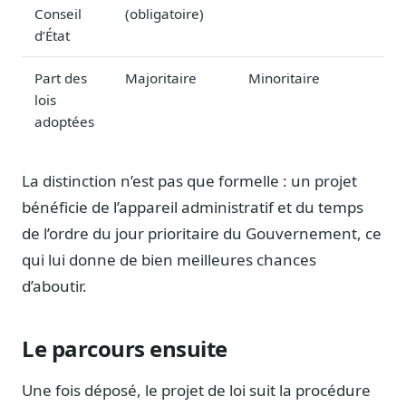
Blog & Podcast Hémicycle
Conseil
(obligatoire)
Analyses, méthodes, coulisses
d’État
Lexique parlementaire
Part des
Majoritaire
Minoritaire
1027 termes expliqués
lois
Glossaire affaires publiques
adoptées
Lexique par thème métier
Sources couvertes
La distinction n’est pas que formelle : un projet
23 flux indexés
bénéficie de l’appareil administratif et du temps
Nouveautés produit
de l’ordre du jour prioritaire du Gouvernement, ce
Le changelog mensuel
qui lui donne de bien meilleures chances
Ils utilisent Legiwatch
d’aboutir.
Public Sénat, ONG, cabinets
Qui sommes-nous
Méthode, valeurs et équipe
Le parcours ensuite
Charte IA
Une fois déposé, le projet de loi suit la procédure
Fiabilité, souveraineté, sobriété