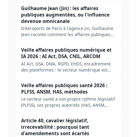
Guilhaume Jean (Jin) : les affaires
publiques augmentées, ou l'influence
devenue omnicanale
D'Aéroports de Paris à l'agence Jin, Guilhaume
Jean raconte comment les affaires publiques
sont devenues omnicanales : empathie,
dirigeant ambassadeur, IA et préparation de
Veille affaires publiques numérique et
2027.
IA 2026 : AI Act, DSA, CNIL, ARCOM
AI Act, DSA, DMA, RGPD, EHDS, encadrement
des plateformes : le secteur numérique est
désormais l'un des plus régulés. Méthode
complète pour construire une veille AP
Veille affaires publiques santé 2026 :
numérique et IA en 2026, avec autorités,
PLFSS, ANSM, HAS, méthodes
sources et erreurs typiques.
Le secteur santé a son propre rythme législatif
(PLFSS), ses propres autorités (HAS, ANSM,
CNAM), ses propres pièges. Méthode complète
pour construire une veille AP santé efficace en
Article 40, cavalier législatif,
2026, avec les acteurs à suivre, les sources
irrecevabilité : pourquoi tant
prioritaires et les erreurs à éviter.
d'amendements sont écartés