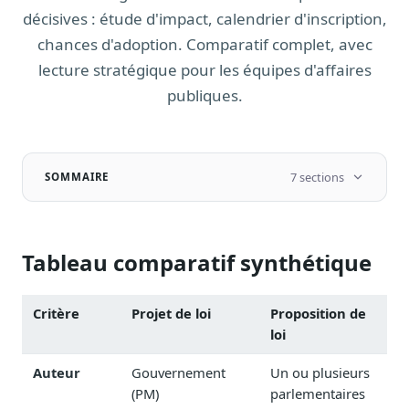
Notes, briefings, tableaux de bord
décisives : étude d'impact, calendrier d'inscription,
Fiches parlementaires
chances d'adoption. Comparatif complet, avec
Parcours, mandats, prises de position
lecture stratégique pour les équipes d'affaires
Registre HATVP
publiques.
Cartographier l'influence sur un dossier
7 sections
SOMMAIRE
Affaires publiques
Cabinets, DRI, consultants en lobbying
Tableau comparatif synthétique
Affaires réglementaires
JO, décrets, conseil des ministres, AAI
Critère
Projet de loi
Proposition de
Fédérations & plaidoyer
loi
ONG, syndicats, ordres, associations
Auteur
Gouvernement
Un ou plusieurs
Parlementaires
Préparez vos interventions et amendements
(PM)
parlementaires