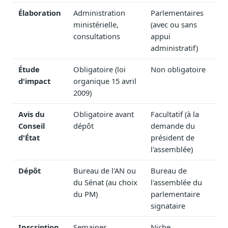
Journalistes
Élaboration
Administration
Parlementaires
Veille en temps réel, embeds pour vos contenus
ministérielle,
(avec ou sans
consultations
appui
Chercheurs
administratif)
Données exhaustives pour vos travaux académiques
Étude
Obligatoire (loi
Non obligatoire
Suivi par secteur
11 secteurs : énergie, santé, finance, numérique…
d'impact
organique 15 avril
2009)
Cas d'usage concrets
Six cas pour gagner du temps
Avis du
Obligatoire avant
Facultatif (à la
Conseil
dépôt
demande du
Conseil (Advisory)
d'État
président de
Consultants seniors, plateforme Legiwatch incluse
l'assemblée)
Dépôt
Bureau de l'AN ou
Bureau de
du Sénat (au choix
l'assemblée du
du PM)
parlementaire
Guides pratiques
signataire
17 guides sur le Parlement, la procédure, le plaidoyer
Inscription
Semaines
Niche