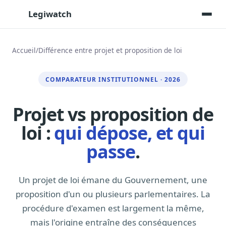
Legiwatch
Accueil
/
Différence entre projet et proposition de loi
Assistant IA
COMPARATEUR INSTITUTIONNEL · 2026
Posez vos questions, réponses sourcées
Transcriptions IA
Projet vs proposition de
Toutes les séances AN/Sénat transcrites
loi :
qui dépose, et qui
Synthèses IA
Résumés automatiques des dossiers longs
passe
.
Veille des matinales radio
9 interviews politiques, analysées avant 10 h
Un projet de loi émane du Gouvernement, une
Alertes personnalisées
proposition d'un ou plusieurs parlementaires. La
Par dossier, personne, mot-clé
procédure d'examen est largement la même,
Exports & livrables
mais l'origine entraîne des conséquences