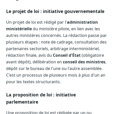
Sécurité
Le projet de loi : initiative gouvernementale
Hébergement européen, RGPD
Presse
Un projet de loi est rédigé par l'
administration
Kit média, contacts
ministérielle
du ministère pilote, en lien avec les
autres ministères concernés. La rédaction passe par
plusieurs étapes : note de cadrage, consultation des
partenaires sectoriels, arbitrage interministériel,
rédaction finale, avis du
Conseil d'État
(obligatoire
avant dépôt), délibération en
conseil des ministres
,
dépôt sur le bureau de l'une ou l'autre assemblée.
C'est un processus de plusieurs mois à plus d'un an
pour les textes structurants.
La proposition de loi : initiative
parlementaire
Une proposition de loi est rédigée par un ou