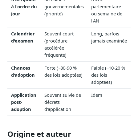
Blog & Podcast Hémicycle
à l'ordre du
gouvernementales
parlementaire
Analyses, méthodes, coulisses
jour
(priorité)
ou semaine de
Lexique parlementaire
l'AN
1027 termes expliqués
Calendrier
Souvent court
Long, parfois
Glossaire affaires publiques
d'examen
(procédure
jamais examinée
Lexique par thème métier
accélérée
fréquente)
Sources couvertes
23 flux indexés
Chances
Forte (~80-90 %
Faible (~10-20 %
Nouveautés produit
d'adoption
des lois adoptées)
des lois
Le changelog mensuel
adoptées)
Ils utilisent Legiwatch
Application
Souvent suivie de
Idem
Public Sénat, ONG, cabinets
post-
décrets
adoption
d'application
Qui sommes-nous
Méthode, valeurs et équipe
Charte IA
Origine et auteur
Fiabilité, souveraineté, sobriété