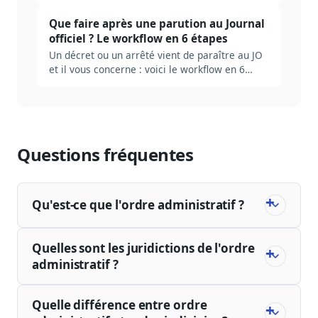
quotidien, six manques structurels obligent à
construire une couche par-dessus. Tour
Que faire après une parution au Journal
d'horizon honnête, sans le pitch.
officiel ? Le workflow en 6 étapes
Un décret ou un arrêté vient de paraître au JO
et il vous concerne : voici le workflow en 6
étapes pour qualifier l'impact, mobiliser les
équipes et acter les changements internes.
Questions fréquentes
Qu'est-ce que l'ordre administratif ?
Quelles sont les juridictions de l'ordre
administratif ?
Quelle différence entre ordre