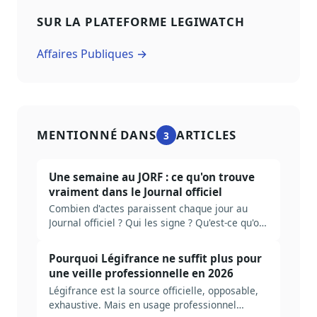
SUR LA PLATEFORME LEGIWATCH
Affaires Publiques →
MENTIONNÉ DANS
ARTICLES
3
Une semaine au JORF : ce qu'on trouve
vraiment dans le Journal officiel
Combien d'actes paraissent chaque jour au
Journal officiel ? Qui les signe ? Qu'est-ce qu'on
rate en ne lisant que le sommaire ? Plongée
dans la mécanique réelle du JORF, et ce qu'il
Pourquoi Légifrance ne suffit plus pour
faut industrialiser pour ne pas se noyer.
une veille professionnelle en 2026
Légifrance est la source officielle, opposable,
exhaustive. Mais en usage professionnel