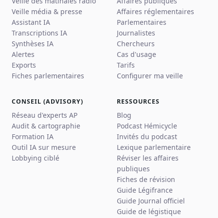
Veille des matinales radio
Affaires publiques
Veille média & presse
Affaires réglementaires
Assistant IA
Parlementaires
Transcriptions IA
Journalistes
Synthèses IA
Chercheurs
Alertes
Cas d'usage
Exports
Tarifs
Fiches parlementaires
Configurer ma veille
CONSEIL (ADVISORY)
RESSOURCES
Réseau d'experts AP
Blog
Audit & cartographie
Podcast Hémicycle
Formation IA
Invités du podcast
Outil IA sur mesure
Lexique parlementaire
Lobbying ciblé
Réviser les affaires
publiques
Fiches de révision
Guide Légifrance
Guide Journal officiel
Guide de légistique