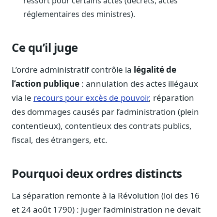
ressort pour certains actes (décrets, actes
Journalistes
réglementaires des ministres).
Veille en temps réel, embeds pour vos contenus
Chercheurs
Ce qu’il juge
Données exhaustives pour vos travaux académiques
Suivi par secteur
L’ordre administratif contrôle la
légalité de
11 secteurs : énergie, santé, finance, numérique…
l’action publique
: annulation des actes illégaux
via le
recours pour excès de pouvoir
, réparation
Cas d'usage concrets
Six cas pour gagner du temps
des dommages causés par l’administration (plein
contentieux), contentieux des contrats publics,
Conseil (Advisory)
Consultants seniors, plateforme Legiwatch incluse
fiscal, des étrangers, etc.
Pourquoi deux ordres distincts
Guides pratiques
La séparation remonte à la Révolution (loi des 16
17 guides sur le Parlement, la procédure, le plaidoyer
et 24 août 1790) : juger l’administration ne devait