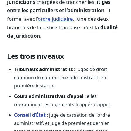
juridictions
chargées de trancher les
litiges
Notes, briefings, tableaux de bord
entre les particuliers et l’administration
. Il
Fiches parlementaires
forme, avec l’
ordre judiciaire
, l’une des deux
Parcours, mandats, prises de position
branches de la justice française : c’est la
dualité
Registre HATVP
de juridiction
.
Cartographier l'influence sur un dossier
Les trois niveaux
Affaires publiques
Tribunaux administratifs
: juges de droit
Cabinets, DRI, consultants en lobbying
commun du contentieux administratif, en
première instance.
Affaires réglementaires
JO, décrets, conseil des ministres, AAI
Cours administratives d’appel
: elles
Fédérations & plaidoyer
réexaminent les jugements frappés d’appel.
ONG, syndicats, ordres, associations
Conseil d’État
: juge de cassation de l’ordre
Parlementaires
administratif, et juge de premier et dernier
Préparez vos interventions et amendements