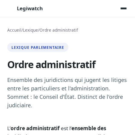
Legiwatch
Accueil
/
Lexique
/
Ordre administratif
Assistant IA
LEXIQUE PARLEMENTAIRE
Posez vos questions, réponses sourcées
Ordre administratif
Transcriptions IA
Toutes les séances AN/Sénat transcrites
Synthèses IA
Ensemble des juridictions qui jugent les litiges
Résumés automatiques des dossiers longs
entre les particuliers et l'administration.
Sommet : le Conseil d'État. Distinct de l'ordre
Veille des matinales radio
9 interviews politiques, analysées avant 10 h
judiciaire.
Alertes personnalisées
Par dossier, personne, mot-clé
L’
ordre administratif
est l’
ensemble des
Exports & livrables