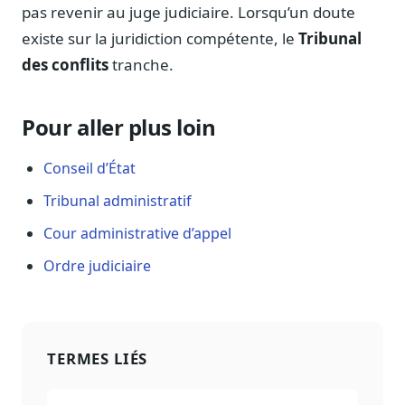
Blog & Podcast Hémicycle
pas revenir au juge judiciaire. Lorsqu’un doute
Analyses, méthodes, coulisses
existe sur la juridiction compétente, le
Tribunal
Lexique parlementaire
des conflits
tranche.
1027 termes expliqués
Glossaire affaires publiques
Pour aller plus loin
Lexique par thème métier
Sources couvertes
Conseil d’État
23 flux indexés
Tribunal administratif
Nouveautés produit
Cour administrative d’appel
Le changelog mensuel
Ordre judiciaire
Ils utilisent Legiwatch
Public Sénat, ONG, cabinets
Qui sommes-nous
Méthode, valeurs et équipe
TERMES LIÉS
Charte IA
Fiabilité, souveraineté, sobriété