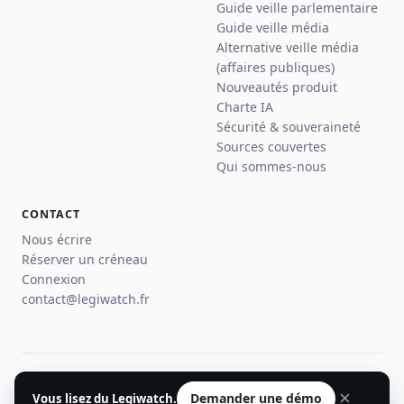
Guide veille parlementaire
Guide veille média
Alternative veille média
(affaires publiques)
Nouveautés produit
Charte IA
Sécurité & souveraineté
Sources couvertes
Qui sommes-nous
CONTACT
Nous écrire
Réserver un créneau
Connexion
contact@legiwatch.fr
© 2026 Legiwatch · Paris
×
Demander une démo
Vous lisez du Legiwatch.
Mentions légales
Confidentialité
CGU
Plan du site