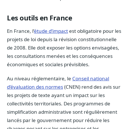
Blog & Podcast Hémicycle
Analyses, méthodes, coulisses
Les outils en France
Lexique parlementaire
1027 termes expliqués
En France, l’
étude d’impact
est obligatoire pour les
Glossaire affaires publiques
projets de loi depuis la révision constitutionnelle
Lexique par thème métier
de 2008. Elle doit exposer les options envisagées,
Sources couvertes
les consultations menées et les conséquences
23 flux indexés
économiques et sociales prévisibles.
Nouveautés produit
Le changelog mensuel
Au niveau réglementaire, le
Conseil national
Ils utilisent Legiwatch
d’évaluation des normes
(CNEN) rend des avis sur
Public Sénat, ONG, cabinets
les projets de texte ayant un impact sur les
Qui sommes-nous
collectivités territoriales. Des programmes de
Méthode, valeurs et équipe
simplification administrative sont régulièrement
Charte IA
lancés par le gouvernement pour réduire les
Fiabilité, souveraineté, sobriété
charges pesant sur les entreprises et les