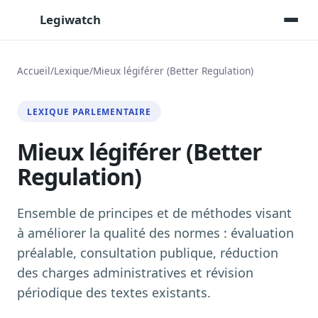
Legiwatch
Accueil
/
Lexique
/
Mieux légiférer (Better Regulation)
Assistant IA
LEXIQUE PARLEMENTAIRE
Posez vos questions, réponses sourcées
Mieux légiférer (Better
Transcriptions IA
Toutes les séances AN/Sénat transcrites
Regulation)
Synthèses IA
Résumés automatiques des dossiers longs
Ensemble de principes et de méthodes visant
Veille des matinales radio
à améliorer la qualité des normes : évaluation
9 interviews politiques, analysées avant 10 h
préalable, consultation publique, réduction
Alertes personnalisées
des charges administratives et révision
Par dossier, personne, mot-clé
périodique des textes existants.
Exports & livrables