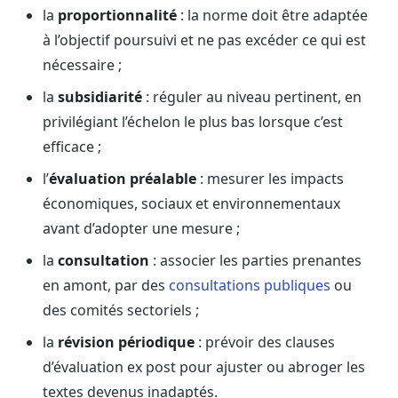
la
proportionnalité
: la norme doit être adaptée
Journalistes
Veille en temps réel, embeds pour vos contenus
à l’objectif poursuivi et ne pas excéder ce qui est
nécessaire ;
Chercheurs
Données exhaustives pour vos travaux académiques
la
subsidiarité
: réguler au niveau pertinent, en
privilégiant l’échelon le plus bas lorsque c’est
Suivi par secteur
11 secteurs : énergie, santé, finance, numérique…
efficace ;
l’
évaluation préalable
: mesurer les impacts
Cas d'usage concrets
Six cas pour gagner du temps
économiques, sociaux et environnementaux
avant d’adopter une mesure ;
Conseil (Advisory)
Consultants seniors, plateforme Legiwatch incluse
la
consultation
: associer les parties prenantes
en amont, par des
consultations publiques
ou
des comités sectoriels ;
la
révision périodique
: prévoir des clauses
Guides pratiques
d’évaluation ex post pour ajuster ou abroger les
17 guides sur le Parlement, la procédure, le plaidoyer
textes devenus inadaptés.