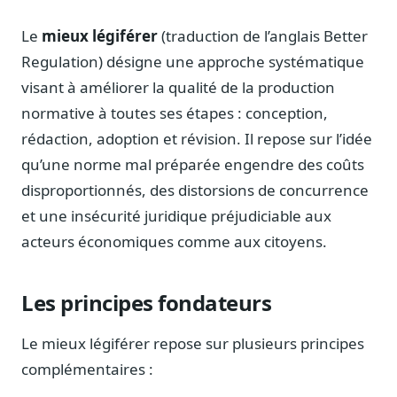
Notes, briefings, tableaux de bord
Le
mieux légiférer
(traduction de l’anglais Better
Fiches parlementaires
Parcours, mandats, prises de position
Regulation) désigne une approche systématique
visant à améliorer la qualité de la production
Registre HATVP
Cartographier l'influence sur un dossier
normative à toutes ses étapes : conception,
rédaction, adoption et révision. Il repose sur l’idée
qu’une norme mal préparée engendre des coûts
disproportionnés, des distorsions de concurrence
Affaires publiques
et une insécurité juridique préjudiciable aux
Cabinets, DRI, consultants en lobbying
acteurs économiques comme aux citoyens.
Affaires réglementaires
JO, décrets, conseil des ministres, AAI
Les principes fondateurs
Fédérations & plaidoyer
ONG, syndicats, ordres, associations
Le mieux légiférer repose sur plusieurs principes
Parlementaires
complémentaires :
Préparez vos interventions et amendements