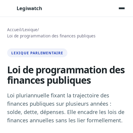
Legiwatch
Accueil
/
Lexique
/
Loi de programmation des finances publiques
Assistant IA
Posez vos questions, réponses sourcées
LEXIQUE PARLEMENTAIRE
Transcriptions IA
Toutes les séances AN/Sénat transcrites
Loi de programmation des
finances publiques
Synthèses IA
Résumés automatiques des dossiers longs
Loi pluriannuelle fixant la trajectoire des
Veille des matinales radio
9 interviews politiques, analysées avant 10 h
finances publiques sur plusieurs années :
solde, dette, dépenses. Elle encadre les lois de
Alertes personnalisées
Par dossier, personne, mot-clé
finances annuelles sans les lier formellement.
Exports & livrables