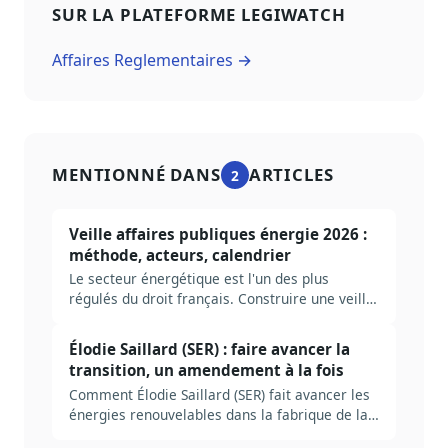
SUR LA PLATEFORME LEGIWATCH
Affaires Reglementaires →
MENTIONNÉ DANS
ARTICLES
2
Veille affaires publiques énergie 2026 :
méthode, acteurs, calendrier
Le secteur énergétique est l'un des plus
régulés du droit français. Construire une veille
AP utile suppose de cartographier les bons
dossiers, les bonnes autorités, les bons
Élodie Saillard (SER) : faire avancer la
signaux. Méthode complète, ancrée dans le
transition, un amendement à la fois
cycle PPE / loi de programmation énergie-
Comment Élodie Saillard (SER) fait avancer les
climat / ARENH.
énergies renouvelables dans la fabrique de la
loi en France.