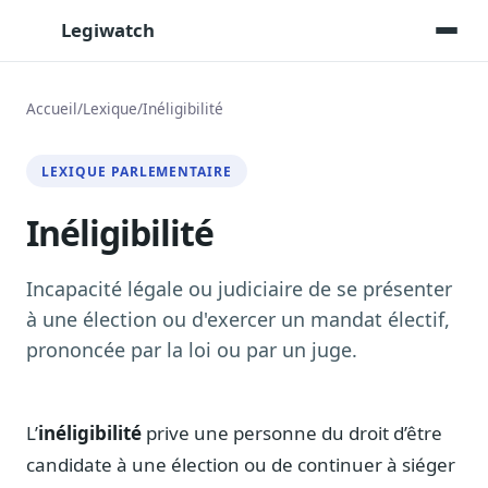
Legiwatch
Accueil
/
Lexique
/
Inéligibilité
Assistant IA
LEXIQUE PARLEMENTAIRE
Posez vos questions, réponses sourcées
Inéligibilité
Transcriptions IA
Toutes les séances AN/Sénat transcrites
Synthèses IA
Incapacité légale ou judiciaire de se présenter
Résumés automatiques des dossiers longs
à une élection ou d'exercer un mandat électif,
prononcée par la loi ou par un juge.
Veille des matinales radio
9 interviews politiques, analysées avant 10 h
Alertes personnalisées
L’
inéligibilité
prive une personne du droit d’être
Par dossier, personne, mot-clé
candidate à une élection ou de continuer à siéger
Exports & livrables