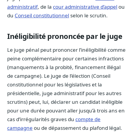
Journalistes
administratif
, de la
cour administrative d’appel
ou
Veille en temps réel, embeds pour vos contenus
du
Conseil constitutionnel
selon le scrutin.
Chercheurs
Données exhaustives pour vos travaux académiques
Inéligibilité prononcée par le juge
Suivi par secteur
11 secteurs : énergie, santé, finance, numérique…
Le juge pénal peut prononcer l’inéligibilité comme
peine complémentaire pour certaines infractions
Cas d'usage concrets
Six cas pour gagner du temps
(manquements à la probité, financement illégal
de campagne). Le juge de l’élection (Conseil
Conseil (Advisory)
Consultants seniors, plateforme Legiwatch incluse
constitutionnel pour les législatives et la
présidentielle, juge administratif pour les autres
scrutins) peut, lui, déclarer un candidat inéligible
pour une durée pouvant aller jusqu’à trois ans en
Guides pratiques
cas d’irrégularités graves du
compte de
17 guides sur le Parlement, la procédure, le plaidoyer
campagne
ou de dépassement du plafond légal.