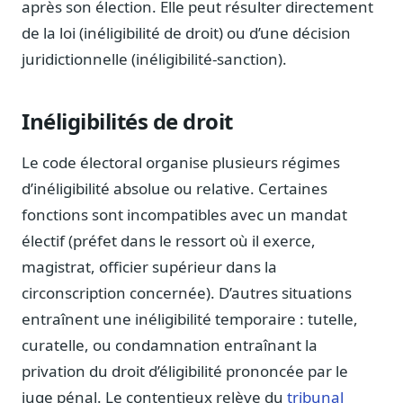
après son élection. Elle peut résulter directement
Notes, briefings, tableaux de bord
de la loi (inéligibilité de droit) ou d’une décision
Fiches parlementaires
juridictionnelle (inéligibilité-sanction).
Parcours, mandats, prises de position
Registre HATVP
Cartographier l'influence sur un dossier
Inéligibilités de droit
Le code électoral organise plusieurs régimes
d’inéligibilité absolue ou relative. Certaines
Affaires publiques
fonctions sont incompatibles avec un mandat
Cabinets, DRI, consultants en lobbying
électif (préfet dans le ressort où il exerce,
Affaires réglementaires
magistrat, officier supérieur dans la
JO, décrets, conseil des ministres, AAI
circonscription concernée). D’autres situations
Fédérations & plaidoyer
entraînent une inéligibilité temporaire : tutelle,
ONG, syndicats, ordres, associations
curatelle, ou condamnation entraînant la
Parlementaires
privation du droit d’éligibilité prononcée par le
Préparez vos interventions et amendements
juge pénal. Le contentieux relève du
tribunal