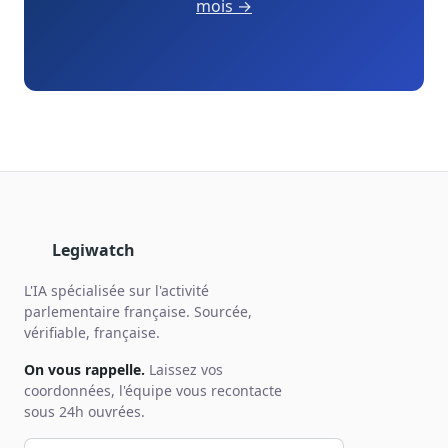
mois →
Legiwatch
L'IA spécialisée sur l'activité
parlementaire française. Sourcée,
vérifiable, française.
On vous rappelle.
Laissez vos
coordonnées, l'équipe vous recontacte
sous 24h ouvrées.
Votre prénom et nom
Votre email
Votre téléphone