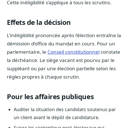
Cette inéligibilité s’applique à tous les scrutins.
Blog & Podcast Hémicycle
Analyses, méthodes, coulisses
Lexique parlementaire
Effets de la décision
1027 termes expliqués
L’inéligibilité prononcée après l’élection entraîne la
Glossaire affaires publiques
Lexique par thème métier
démission d’office du mandat en cours. Pour un
parlementaire, le
Conseil constitutionnel
constate
Sources couvertes
23 flux indexés
la déchéance. Le siège vacant est pourvu par le
suppléant ou par une élection partielle selon les
Nouveautés produit
Le changelog mensuel
règles propres à chaque scrutin.
Ils utilisent Legiwatch
Public Sénat, ONG, cabinets
Pour les affaires publiques
Qui sommes-nous
Méthode, valeurs et équipe
Auditer la situation des candidats soutenus par
un client avant le dépôt de candidature.
Charte IA
Fiabilité, souveraineté, sobriété
Suivre les contentieux post-électoraux qui