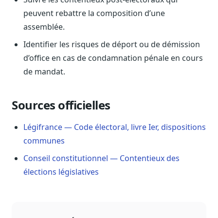
Sécurité
peuvent rebattre la composition d’une
Hébergement européen, RGPD
assemblée.
Presse
Identifier les risques de déport ou de démission
Kit média, contacts
d’office en cas de condamnation pénale en cours
de mandat.
Sources officielles
Légifrance — Code électoral, livre Ier, dispositions
communes
Conseil constitutionnel — Contentieux des
élections législatives