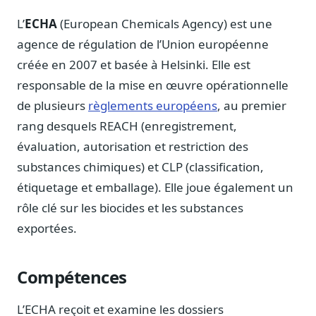
Notes, briefings, tableaux de bord
L’
ECHA
(European Chemicals Agency) est une
Fiches parlementaires
agence de régulation de l’Union européenne
Parcours, mandats, prises de position
créée en 2007 et basée à Helsinki. Elle est
Registre HATVP
responsable de la mise en œuvre opérationnelle
Cartographier l'influence sur un dossier
de plusieurs
règlements européens
, au premier
rang desquels REACH (enregistrement,
évaluation, autorisation et restriction des
substances chimiques) et CLP (classification,
Affaires publiques
Cabinets, DRI, consultants en lobbying
étiquetage et emballage). Elle joue également un
rôle clé sur les biocides et les substances
Affaires réglementaires
JO, décrets, conseil des ministres, AAI
exportées.
Fédérations & plaidoyer
ONG, syndicats, ordres, associations
Compétences
Parlementaires
Préparez vos interventions et amendements
L’ECHA reçoit et examine les dossiers