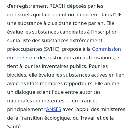
Journalistes
d’enregistrement REACH déposés par les
Veille en temps réel, embeds pour vos contenus
industriels qui fabriquent ou importent dans l’UE
Chercheurs
une substance à plus d’une tonne par an. Elle
Données exhaustives pour vos travaux académiques
évalue les substances candidates à l’inscription
sur la liste des substances extrêmement
Suivi par secteur
11 secteurs : énergie, santé, finance, numérique…
préoccupantes (SVHC), propose à la
Commission
européenne
des restrictions ou autorisations, et
Cas d'usage concrets
tient à jour les inventaires publics. Pour les
Six cas pour gagner du temps
biocides, elle évalue les substances actives en lien
Conseil (Advisory)
avec les États membres rapporteurs. Elle anime
Consultants seniors, plateforme Legiwatch incluse
un dialogue scientifique entre autorités
nationales compétentes — en France,
principalement l’
ANSES
avec l’appui des ministères
Guides pratiques
de la Transition écologique, du Travail et de la
17 guides sur le Parlement, la procédure, le plaidoyer
Santé.