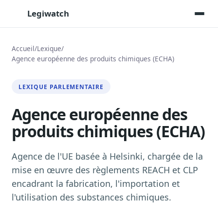
Legiwatch
Accueil
/
Lexique
/
Agence européenne des produits chimiques (ECHA)
Assistant IA
Posez vos questions, réponses sourcées
LEXIQUE PARLEMENTAIRE
Transcriptions IA
Toutes les séances AN/Sénat transcrites
Agence européenne des
produits chimiques (ECHA)
Synthèses IA
Résumés automatiques des dossiers longs
Agence de l'UE basée à Helsinki, chargée de la
Veille des matinales radio
9 interviews politiques, analysées avant 10 h
mise en œuvre des règlements REACH et CLP
encadrant la fabrication, l'importation et
Alertes personnalisées
Par dossier, personne, mot-clé
l'utilisation des substances chimiques.
Exports & livrables