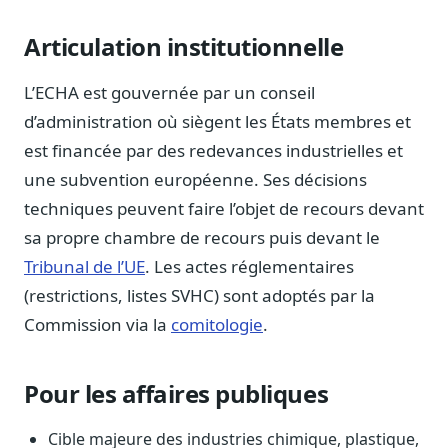
Blog & Podcast Hémicycle
Analyses, méthodes, coulisses
Articulation institutionnelle
Lexique parlementaire
1027 termes expliqués
L’ECHA est gouvernée par un conseil
d’administration où siègent les États membres et
Glossaire affaires publiques
Lexique par thème métier
est financée par des redevances industrielles et
une subvention européenne. Ses décisions
Sources couvertes
23 flux indexés
techniques peuvent faire l’objet de recours devant
sa propre chambre de recours puis devant le
Nouveautés produit
Le changelog mensuel
Tribunal de l’UE
. Les actes réglementaires
(restrictions, listes SVHC) sont adoptés par la
Ils utilisent Legiwatch
Public Sénat, ONG, cabinets
Commission via la
comitologie
.
Qui sommes-nous
Méthode, valeurs et équipe
Pour les affaires publiques
Charte IA
Fiabilité, souveraineté, sobriété
Cible majeure des industries chimique, plastique,