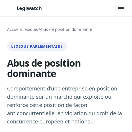
Legiwatch
Accueil
/
Lexique
/
Abus de position dominante
Assistant IA
LEXIQUE PARLEMENTAIRE
Posez vos questions, réponses sourcées
Abus de position
Transcriptions IA
Toutes les séances AN/Sénat transcrites
dominante
Synthèses IA
Résumés automatiques des dossiers longs
Comportement d'une entreprise en position
Veille des matinales radio
dominante sur un marché qui exploite ou
9 interviews politiques, analysées avant 10 h
renforce cette position de façon
Alertes personnalisées
anticoncurrentielle, en violation du droit de la
Par dossier, personne, mot-clé
concurrence européen et national.
Exports & livrables