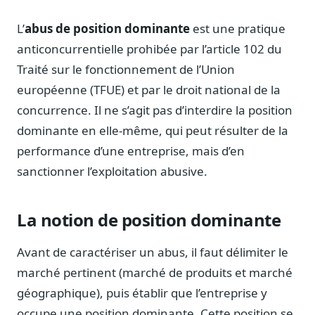
Notes, briefings, tableaux de bord
L’
abus de position dominante
est une pratique
Fiches parlementaires
Parcours, mandats, prises de position
anticoncurrentielle prohibée par l’article 102 du
Traité sur le fonctionnement de l’Union
Registre HATVP
Cartographier l'influence sur un dossier
européenne (TFUE) et par le droit national de la
concurrence. Il ne s’agit pas d’interdire la position
dominante en elle-même, qui peut résulter de la
performance d’une entreprise, mais d’en
Affaires publiques
sanctionner l’exploitation abusive.
Cabinets, DRI, consultants en lobbying
Affaires réglementaires
La notion de position dominante
JO, décrets, conseil des ministres, AAI
Fédérations & plaidoyer
Avant de caractériser un abus, il faut délimiter le
ONG, syndicats, ordres, associations
marché pertinent (marché de produits et marché
Parlementaires
géographique), puis établir que l’entreprise y
Préparez vos interventions et amendements
occupe une position dominante. Cette position se