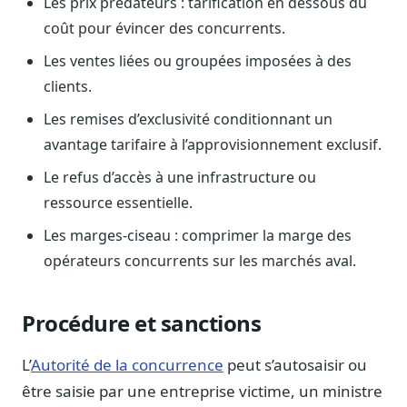
Les prix prédateurs : tarification en dessous du
Blog & Podcast Hémicycle
Analyses, méthodes, coulisses
coût pour évincer des concurrents.
Les ventes liées ou groupées imposées à des
Lexique parlementaire
1027 termes expliqués
clients.
Glossaire affaires publiques
Les remises d’exclusivité conditionnant un
Lexique par thème métier
avantage tarifaire à l’approvisionnement exclusif.
Sources couvertes
Le refus d’accès à une infrastructure ou
23 flux indexés
ressource essentielle.
Nouveautés produit
Les marges-ciseau : comprimer la marge des
Le changelog mensuel
opérateurs concurrents sur les marchés aval.
Ils utilisent Legiwatch
Public Sénat, ONG, cabinets
Procédure et sanctions
Qui sommes-nous
Méthode, valeurs et équipe
L’
Autorité de la concurrence
peut s’autosaisir ou
Charte IA
être saisie par une entreprise victime, un ministre
Fiabilité, souveraineté, sobriété