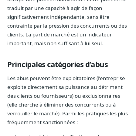
Journalistes
traduit par une capacité à agir de façon
Veille en temps réel, embeds pour vos contenus
significativement indépendante, sans être
Chercheurs
contrainte par la pression des concurrents ou des
Données exhaustives pour vos travaux académiques
clients. La part de marché est un indicateur
Suivi par secteur
important, mais non suffisant à lui seul.
11 secteurs : énergie, santé, finance, numérique…
Cas d'usage concrets
Principales catégories d’abus
Six cas pour gagner du temps
Les abus peuvent être exploitatoires (l’entreprise
Conseil (Advisory)
Consultants seniors, plateforme Legiwatch incluse
exploite directement sa puissance au détriment
des clients ou fournisseurs) ou exclusionnaires
(elle cherche à éliminer des concurrents ou à
verrouiller le marché). Parmi les pratiques les plus
Guides pratiques
fréquemment sanctionnées :
17 guides sur le Parlement, la procédure, le plaidoyer