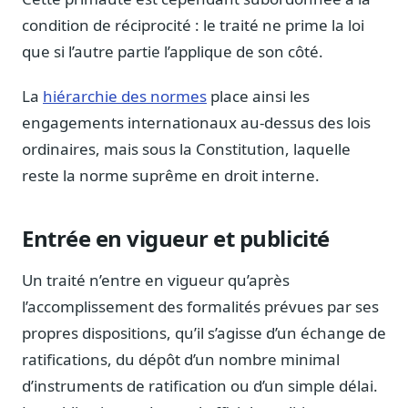
Blog & Podcast Hémicycle
condition de réciprocité : le traité ne prime la loi
Analyses, méthodes, coulisses
que si l’autre partie l’applique de son côté.
Lexique parlementaire
1027 termes expliqués
La
hiérarchie des normes
place ainsi les
Glossaire affaires publiques
engagements internationaux au-dessus des lois
Lexique par thème métier
ordinaires, mais sous la Constitution, laquelle
Sources couvertes
reste la norme suprême en droit interne.
23 flux indexés
Nouveautés produit
Entrée en vigueur et publicité
Le changelog mensuel
Ils utilisent Legiwatch
Un traité n’entre en vigueur qu’après
Public Sénat, ONG, cabinets
l’accomplissement des formalités prévues par ses
Qui sommes-nous
propres dispositions, qu’il s’agisse d’un échange de
Méthode, valeurs et équipe
ratifications, du dépôt d’un nombre minimal
Charte IA
d’instruments de ratification ou d’un simple délai.
Fiabilité, souveraineté, sobriété