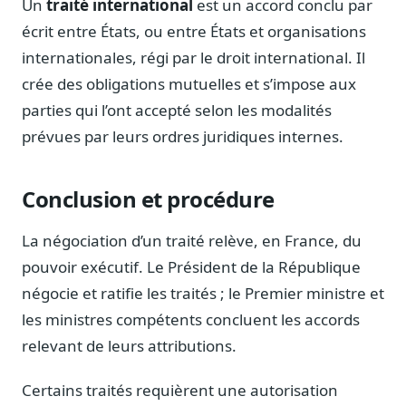
Un
traité international
est un accord conclu par
Notes, briefings, tableaux de bord
écrit entre États, ou entre États et organisations
Fiches parlementaires
internationales, régi par le droit international. Il
Parcours, mandats, prises de position
crée des obligations mutuelles et s’impose aux
Registre HATVP
parties qui l’ont accepté selon les modalités
Cartographier l'influence sur un dossier
prévues par leurs ordres juridiques internes.
Conclusion et procédure
Affaires publiques
Cabinets, DRI, consultants en lobbying
La négociation d’un traité relève, en France, du
pouvoir exécutif. Le Président de la République
Affaires réglementaires
JO, décrets, conseil des ministres, AAI
négocie et ratifie les traités ; le Premier ministre et
Fédérations & plaidoyer
les ministres compétents concluent les accords
ONG, syndicats, ordres, associations
relevant de leurs attributions.
Parlementaires
Préparez vos interventions et amendements
Certains traités requièrent une autorisation