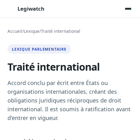
Legiwatch
Accueil
/
Lexique
/
Traité international
Assistant IA
LEXIQUE PARLEMENTAIRE
Posez vos questions, réponses sourcées
Traité international
Transcriptions IA
Toutes les séances AN/Sénat transcrites
Synthèses IA
Accord conclu par écrit entre États ou
Résumés automatiques des dossiers longs
organisations internationales, créant des
obligations juridiques réciproques de droit
Veille des matinales radio
9 interviews politiques, analysées avant 10 h
international. Il est soumis à ratification avant
d'entrer en vigueur.
Alertes personnalisées
Par dossier, personne, mot-clé
Exports & livrables