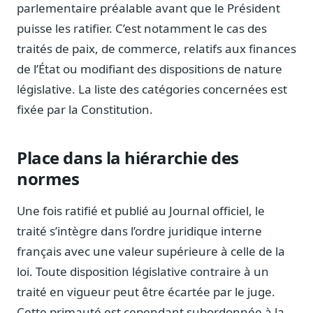
parlementaire préalable avant que le Président
Journalistes
Veille en temps réel, embeds pour vos contenus
puisse les ratifier. C’est notamment le cas des
traités de paix, de commerce, relatifs aux finances
Chercheurs
Données exhaustives pour vos travaux académiques
de l’État ou modifiant des dispositions de nature
législative. La liste des catégories concernées est
Suivi par secteur
fixée par la Constitution.
11 secteurs : énergie, santé, finance, numérique…
Cas d'usage concrets
Place dans la hiérarchie des
Six cas pour gagner du temps
normes
Conseil (Advisory)
Consultants seniors, plateforme Legiwatch incluse
Une fois ratifié et publié au Journal officiel, le
traité s’intègre dans l’ordre juridique interne
français avec une valeur supérieure à celle de la
loi. Toute disposition législative contraire à un
Guides pratiques
17 guides sur le Parlement, la procédure, le plaidoyer
traité en vigueur peut être écartée par le juge.
Cette primauté est cependant subordonnée à la