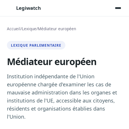
Legiwatch
Accueil
/
Lexique
/
Médiateur européen
Assistant IA
LEXIQUE PARLEMENTAIRE
Posez vos questions, réponses sourcées
Médiateur européen
Transcriptions IA
Toutes les séances AN/Sénat transcrites
Synthèses IA
Institution indépendante de l'Union
Résumés automatiques des dossiers longs
européenne chargée d'examiner les cas de
mauvaise administration dans les organes et
Veille des matinales radio
9 interviews politiques, analysées avant 10 h
institutions de l'UE, accessible aux citoyens,
résidents et organisations établies dans
Alertes personnalisées
Par dossier, personne, mot-clé
l'Union.
Exports & livrables