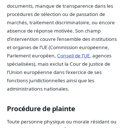
Journalistes
documents, manque de transparence dans les
Veille en temps réel, embeds pour vos contenus
procédures de sélection ou de passation de
Chercheurs
marchés, traitement discriminatoire, ou encore
Données exhaustives pour vos travaux académiques
absence de réponse motivée. Son champ
d’intervention couvre l’ensemble des institutions
Suivi par secteur
11 secteurs : énergie, santé, finance, numérique…
et organes de l’UE (Commission européenne,
Parlement européen,
Conseil de l’UE
, agences
Cas d'usage concrets
Six cas pour gagner du temps
spécialisées), mais exclut la Cour de justice de
l’Union européenne dans l’exercice de ses
Conseil (Advisory)
Consultants seniors, plateforme Legiwatch incluse
fonctions juridictionnelles ainsi que les
administrations nationales.
Procédure de plainte
Guides pratiques
17 guides sur le Parlement, la procédure, le plaidoyer
Toute personne physique ou morale résidant ou