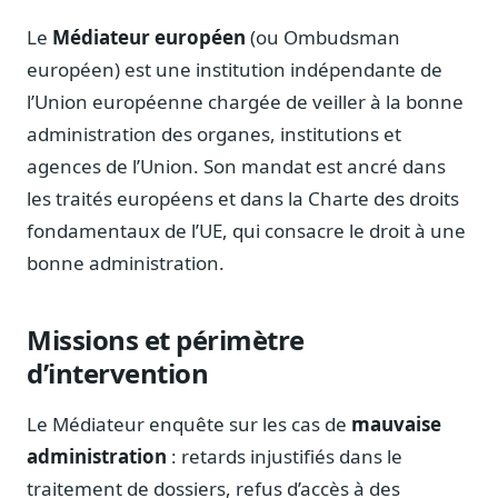
Notes, briefings, tableaux de bord
Le
Médiateur européen
(ou Ombudsman
Fiches parlementaires
européen) est une institution indépendante de
Parcours, mandats, prises de position
l’Union européenne chargée de veiller à la bonne
Registre HATVP
administration des organes, institutions et
Cartographier l'influence sur un dossier
agences de l’Union. Son mandat est ancré dans
les traités européens et dans la Charte des droits
fondamentaux de l’UE, qui consacre le droit à une
bonne administration.
Affaires publiques
Cabinets, DRI, consultants en lobbying
Affaires réglementaires
Missions et périmètre
JO, décrets, conseil des ministres, AAI
d’intervention
Fédérations & plaidoyer
ONG, syndicats, ordres, associations
Le Médiateur enquête sur les cas de
mauvaise
Parlementaires
administration
: retards injustifiés dans le
Préparez vos interventions et amendements
traitement de dossiers, refus d’accès à des