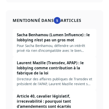
MENTIONNÉ DANS
ARTICLES
5
Sacha Benhamou (Lumen Influence) : le
lobbying n’est pas un gros mot
Pour Sacha Benhamou, défendre un intérêt
privé n’a rien d’incompatible avec le bien
commun. Un échange franc sur le lobbying, la
transparence et la fabrique de la loi.
Laurent Mazille (Transdev, APAP) : le
lobbying comme contribution à la
fabrique de la loi
Directeur des affaires publiques de Transdev et
président de l'APAP, Laurent Mazille revient sur
dix ans de loi Sapin 2, le rôle trop peu
interrogé de l'administration centrale et ce que
Article 40, cavalier législatif,
l'IA change au métier.
irrecevabilité : pourquoi tant
d'amendements sont écartés