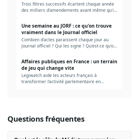
Trois filtres successifs écartent chaque année
des milliers d'amendements avant même qu'ils
soient discutés : recevabilité financière, lien
avec le texte, qualité légistique. Décodage des
Une semaine au JORF : ce qu'on trouve
règles, des seuils tolérés, et de ce que ça
vraiment dans le Journal officiel
change pour qui veut peser sur la loi.
Combien d'actes paraissent chaque jour au
Journal officiel ? Qui les signe ? Qu'est-ce qu'on
rate en ne lisant que le sommaire ? Plongée
dans la mécanique réelle du JORF, et ce qu'il
Affaires publiques en France : un terrain
faut industrialiser pour ne pas se noyer.
de jeu qui change vite
Legiwatch aide les acteurs français à
transformer l’activité parlementaire en
décisions et stratégies d’affaires publiques.
Questions fréquentes