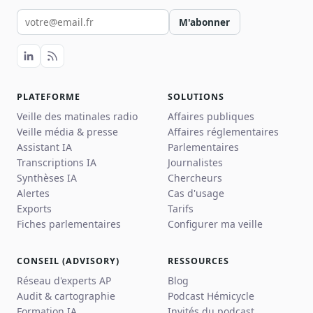
Votre email pour la newsletter
M'abonner
PLATEFORME
SOLUTIONS
Veille des matinales radio
Affaires publiques
Veille média & presse
Affaires réglementaires
Assistant IA
Parlementaires
Transcriptions IA
Journalistes
Synthèses IA
Chercheurs
Alertes
Cas d'usage
Exports
Tarifs
Fiches parlementaires
Configurer ma veille
CONSEIL (ADVISORY)
RESSOURCES
Réseau d'experts AP
Blog
Audit & cartographie
Podcast Hémicycle
Formation IA
Invités du podcast