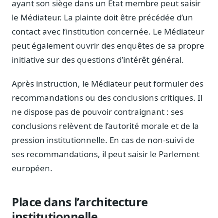
ayant son siège dans un État membre peut saisir
Blog & Podcast Hémicycle
Analyses, méthodes, coulisses
le Médiateur. La plainte doit être précédée d’un
contact avec l’institution concernée. Le Médiateur
Lexique parlementaire
1027 termes expliqués
peut également ouvrir des enquêtes de sa propre
initiative sur des questions d’intérêt général.
Glossaire affaires publiques
Lexique par thème métier
Après instruction, le Médiateur peut formuler des
Sources couvertes
recommandations ou des conclusions critiques. Il
23 flux indexés
ne dispose pas de pouvoir contraignant : ses
Nouveautés produit
conclusions relèvent de l’autorité morale et de la
Le changelog mensuel
pression institutionnelle. En cas de non-suivi de
Ils utilisent Legiwatch
ses recommandations, il peut saisir le Parlement
Public Sénat, ONG, cabinets
européen.
Qui sommes-nous
Méthode, valeurs et équipe
Place dans l’architecture
Charte IA
Fiabilité, souveraineté, sobriété
institutionnelle