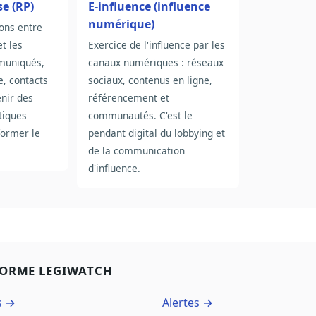
se (RP)
E-influence (influence
numérique)
ions entre
t les
Exercice de l'influence par les
mmuniqués,
canaux numériques : réseaux
e, contacts
sociaux, contenus en ligne,
enir des
référencement et
tiques
communautés. C'est le
former le
pendant digital du lobbying et
de la communication
d'influence.
FORME LEGIWATCH
s →
Alertes →