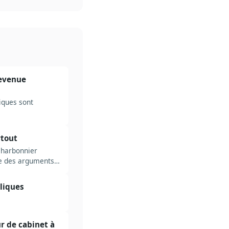
devenue
iques sont
rtout
 Charbonnier
se des arguments,
bliques
ur de cabinet à