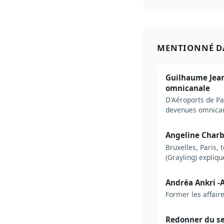
MENTIONNÉ D
Guilhaume Jean 
omnicanale
D'Aéroports de Pa
devenues omnicana
Angeline Charbo
Bruxelles, Paris, 
(Grayling) expliq
pas sur le réseau.
Andréa Ankri -A
Former les affaire
Redonner du sen