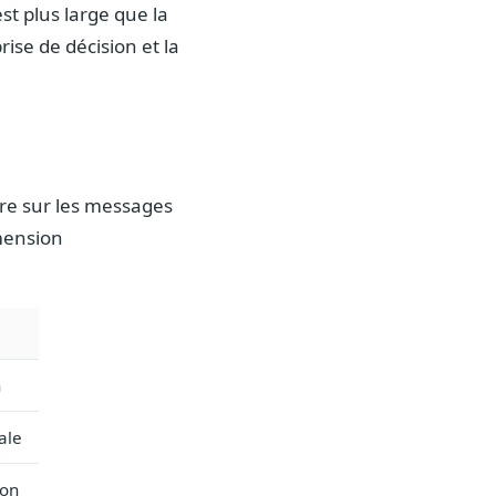
t plus large que la
rise de décision et la
re sur les messages
imension
n
ale
ion