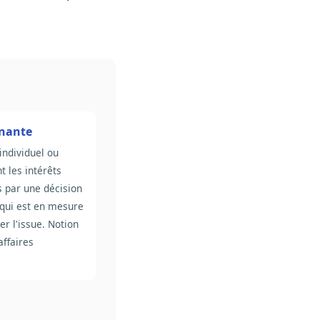
enante
 individuel ou
nt les intérêts
s par une décision
 qui est en mesure
er l'issue. Notion
affaires