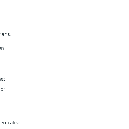
ment.
on
s
nes
iori
centralise