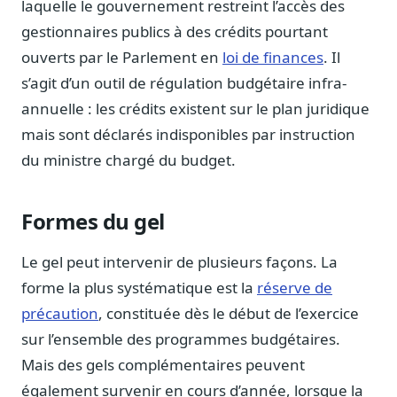
laquelle le gouvernement restreint l’accès des
Notes, briefings, tableaux de bord
gestionnaires publics à des crédits pourtant
Fiches parlementaires
ouverts par le Parlement en
loi de finances
. Il
Parcours, mandats, prises de position
s’agit d’un outil de régulation budgétaire infra-
Registre HATVP
annuelle : les crédits existent sur le plan juridique
Cartographier l'influence sur un dossier
mais sont déclarés indisponibles par instruction
du ministre chargé du budget.
Affaires publiques
Formes du gel
Cabinets, DRI, consultants en lobbying
Affaires réglementaires
Le gel peut intervenir de plusieurs façons. La
JO, décrets, conseil des ministres, AAI
forme la plus systématique est la
réserve de
Fédérations & plaidoyer
précaution
, constituée dès le début de l’exercice
ONG, syndicats, ordres, associations
sur l’ensemble des programmes budgétaires.
Parlementaires
Mais des gels complémentaires peuvent
Préparez vos interventions et amendements
également survenir en cours d’année, lorsque la