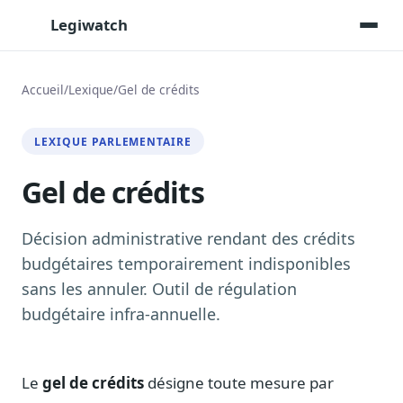
Legiwatch
Accueil
/
Lexique
/
Gel de crédits
Assistant IA
LEXIQUE PARLEMENTAIRE
Posez vos questions, réponses sourcées
Gel de crédits
Transcriptions IA
Toutes les séances AN/Sénat transcrites
Synthèses IA
Décision administrative rendant des crédits
Résumés automatiques des dossiers longs
budgétaires temporairement indisponibles
sans les annuler. Outil de régulation
Veille des matinales radio
9 interviews politiques, analysées avant 10 h
budgétaire infra-annuelle.
Alertes personnalisées
Par dossier, personne, mot-clé
Le
gel de crédits
désigne toute mesure par
Exports & livrables