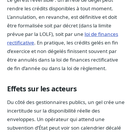
Blog & Podcast Hémicycle
rendre les crédits disponibles à tout moment.
Analyses, méthodes, coulisses
L’annulation, en revanche, est définitive et doit
Lexique parlementaire
être formalisée soit par décret (dans la limite
1027 termes expliqués
prévue par la LOLF), soit par une
loi de finances
Glossaire affaires publiques
rectificative
. En pratique, les crédits gelés en fin
Lexique par thème métier
d’exercice et non dégelés finissent souvent par
Sources couvertes
être annulés dans la loi de finances rectificative
23 flux indexés
de fin d’année ou dans la loi de règlement.
Nouveautés produit
Le changelog mensuel
Effets sur les acteurs
Ils utilisent Legiwatch
Public Sénat, ONG, cabinets
Du côté des gestionnaires publics, un gel crée une
Qui sommes-nous
incertitude sur la disponibilité réelle des
Méthode, valeurs et équipe
enveloppes. Un opérateur qui attend une
Charte IA
subvention d’État peut voir son calendrier décalé
Fiabilité, souveraineté, sobriété