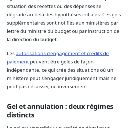
Journalistes
situation des recettes ou des dépenses se
Veille en temps réel, embeds pour vos contenus
dégrade au-delà des hypothèses initiales. Ces gels
Chercheurs
supplémentaires sont notifiés aux ministères par
Données exhaustives pour vos travaux académiques
lettre du ministre du budget ou par instruction de
la direction du budget.
Suivi par secteur
11 secteurs : énergie, santé, finance, numérique…
Les
autorisations d’engagement et crédits de
Cas d'usage concrets
paiement
peuvent être gelés de façon
Six cas pour gagner du temps
indépendante, ce qui crée des situations où un
Conseil (Advisory)
ministère peut s’engager juridiquement mais ne
Consultants seniors, plateforme Legiwatch incluse
peut pas décaisser, ou inversement.
Gel et annulation : deux régimes
Guides pratiques
distincts
17 guides sur le Parlement, la procédure, le plaidoyer
Le gel est réversible : un arrêté de dégel peut