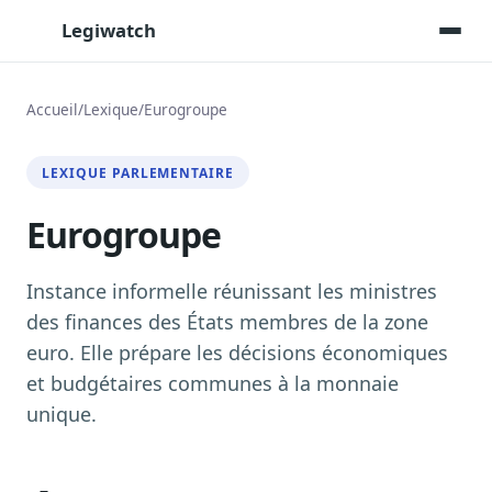
Legiwatch
Accueil
/
Lexique
/
Eurogroupe
Assistant IA
LEXIQUE PARLEMENTAIRE
Posez vos questions, réponses sourcées
Eurogroupe
Transcriptions IA
Toutes les séances AN/Sénat transcrites
Synthèses IA
Instance informelle réunissant les ministres
Résumés automatiques des dossiers longs
des finances des États membres de la zone
euro. Elle prépare les décisions économiques
Veille des matinales radio
9 interviews politiques, analysées avant 10 h
et budgétaires communes à la monnaie
unique.
Alertes personnalisées
Par dossier, personne, mot-clé
Exports & livrables