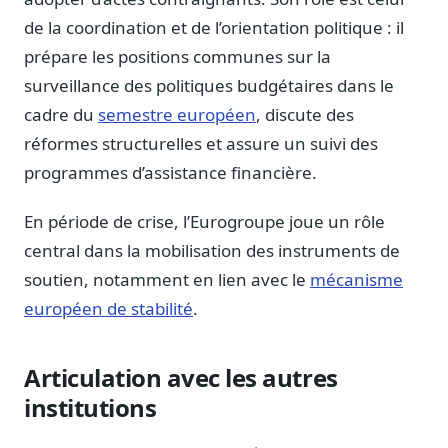
Blog & Podcast Hémicycle
de la coordination et de l’orientation politique : il
Analyses, méthodes, coulisses
prépare les positions communes sur la
Lexique parlementaire
surveillance des politiques budgétaires dans le
1027 termes expliqués
cadre du
semestre européen
, discute des
Glossaire affaires publiques
réformes structurelles et assure un suivi des
Lexique par thème métier
programmes d’assistance financière.
Sources couvertes
23 flux indexés
En période de crise, l’Eurogroupe joue un rôle
Nouveautés produit
central dans la mobilisation des instruments de
Le changelog mensuel
soutien, notamment en lien avec le
mécanisme
Ils utilisent Legiwatch
européen de stabilité
.
Public Sénat, ONG, cabinets
Qui sommes-nous
Articulation avec les autres
Méthode, valeurs et équipe
institutions
Charte IA
Fiabilité, souveraineté, sobriété