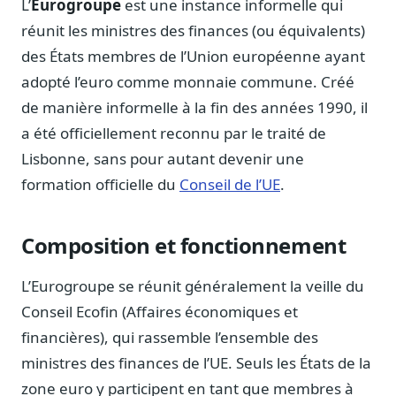
L’
Eurogroupe
est une instance informelle qui
Notes, briefings, tableaux de bord
réunit les ministres des finances (ou équivalents)
Fiches parlementaires
des États membres de l’Union européenne ayant
Parcours, mandats, prises de position
adopté l’euro comme monnaie commune. Créé
Registre HATVP
de manière informelle à la fin des années 1990, il
Cartographier l'influence sur un dossier
a été officiellement reconnu par le traité de
Lisbonne, sans pour autant devenir une
formation officielle du
Conseil de l’UE
.
Affaires publiques
Cabinets, DRI, consultants en lobbying
Composition et fonctionnement
Affaires réglementaires
JO, décrets, conseil des ministres, AAI
L’Eurogroupe se réunit généralement la veille du
Fédérations & plaidoyer
Conseil Ecofin (Affaires économiques et
ONG, syndicats, ordres, associations
financières), qui rassemble l’ensemble des
Parlementaires
ministres des finances de l’UE. Seuls les États de la
Préparez vos interventions et amendements
zone euro y participent en tant que membres à