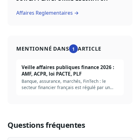
Affaires Reglementaires →
MENTIONNÉ DANS
ARTICLE
1
Veille affaires publiques finance 2026 :
AMF, ACPR, loi PACTE, PLF
Banque, assurance, marchés, FinTech : le
secteur financier français est régulé par un
empilement européen (UE) et national (AMF,
ACPR, Banque de France). Méthode complète
pour construire une veille AP finance en 2026,
avec autorités, sources et arbitrages
structurants.
Questions fréquentes