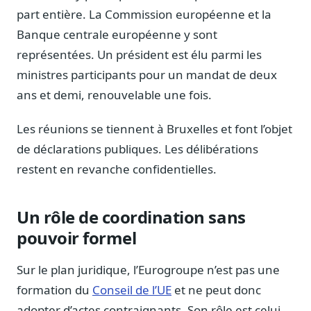
Journalistes
part entière. La Commission européenne et la
Veille en temps réel, embeds pour vos contenus
Banque centrale européenne y sont
Chercheurs
représentées. Un président est élu parmi les
Données exhaustives pour vos travaux académiques
ministres participants pour un mandat de deux
ans et demi, renouvelable une fois.
Suivi par secteur
11 secteurs : énergie, santé, finance, numérique…
Les réunions se tiennent à Bruxelles et font l’objet
Cas d'usage concrets
de déclarations publiques. Les délibérations
Six cas pour gagner du temps
restent en revanche confidentielles.
Conseil (Advisory)
Consultants seniors, plateforme Legiwatch incluse
Un rôle de coordination sans
pouvoir formel
Sur le plan juridique, l’Eurogroupe n’est pas une
Guides pratiques
17 guides sur le Parlement, la procédure, le plaidoyer
formation du
Conseil de l’UE
et ne peut donc
adopter d’actes contraignants. Son rôle est celui