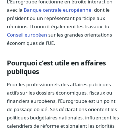
L’Eurogroupe fonctionne en étroite interaction
Sécurité
avec la
Banque centrale européenne
, dont le
Hébergement européen, RGPD
président ou un représentant participe aux
Presse
réunions. Il nourrit également les travaux du
Kit média, contacts
Conseil européen
sur les grandes orientations
économiques de l’UE.
Pourquoi c’est utile en affaires
publiques
Pour les professionnels des affaires publiques
actifs sur les dossiers économiques, fiscaux ou
financiers européens, l’Eurogroupe est un point
de passage obligé. Ses déclarations orientent les
politiques budgétaires nationales, influencent les
calendriers de réforme et signalent les priorités