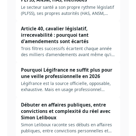
avec autorités, sources et arbitrages
Le secteur santé a son propre rythme législatif
structurants.
(PLFSS), ses propres autorités (HAS, ANSM,
CNAM), ses propres pièges. Méthode complète
pour construire une veille AP santé efficace en
Article 40, cavalier législatif,
2026, avec les acteurs à suivre, les sources
irrecevabilité : pourquoi tant
prioritaires et les erreurs à éviter.
d'amendements sont écartés
Trois filtres successifs écartent chaque année
des milliers d'amendements avant même qu'ils
soient discutés : recevabilité financière, lien
avec le texte, qualité légistique. Décodage des
Pourquoi Légifrance ne suffit plus pour
règles, des seuils tolérés, et de ce que ça
une veille professionnelle en 2026
change pour qui veut peser sur la loi.
Légifrance est la source officielle, opposable,
exhaustive. Mais en usage professionnel
quotidien, six manques structurels obligent à
construire une couche par-dessus. Tour
Débuter en affaires publiques, entre
d'horizon honnête, sans le pitch.
convictions et complexité du réel avec
Simon Leliboux
Simon Leliboux raconte ses débuts en affaires
publiques, entre convictions personnelles et