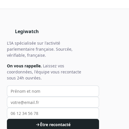
Legiwatch
L'IA spécialisée sur l'activité
parlementaire française. Sourcée,
vérifiable, française.
On vous rappelle.
Laissez vos
coordonnées, l'équipe vous recontacte
sous 24h ouvrées.
Votre prénom et nom
Votre email
Votre téléphone
Être recontacté