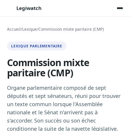
Legiwatch
Accueil
/
Lexique
/
Commission mixte paritaire (CMP)
Assistant IA
LEXIQUE PARLEMENTAIRE
Posez vos questions, réponses sourcées
Commission mixte
Transcriptions IA
Toutes les séances AN/Sénat transcrites
paritaire (CMP)
Synthèses IA
Résumés automatiques des dossiers longs
Organe parlementaire composé de sept
Veille des matinales radio
députés et sept sénateurs, réuni pour trouver
9 interviews politiques, analysées avant 10 h
un texte commun lorsque l'Assemblée
Alertes personnalisées
nationale et le Sénat n'arrivent pas à
Par dossier, personne, mot-clé
s'accorder. Son succès ou son échec
Exports & livrables
conditionne la suite de la navette législative.