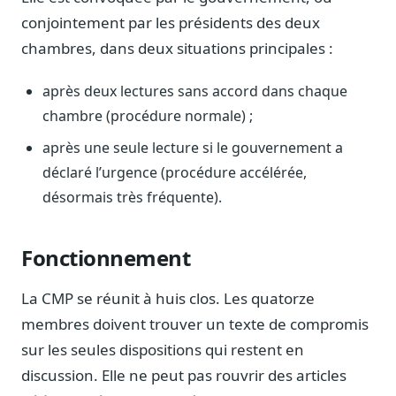
Journalistes
conjointement par les présidents des deux
Veille en temps réel, embeds pour vos contenus
chambres, dans deux situations principales :
Chercheurs
Données exhaustives pour vos travaux académiques
après deux lectures sans accord dans chaque
chambre (procédure normale) ;
Suivi par secteur
11 secteurs : énergie, santé, finance, numérique…
après une seule lecture si le gouvernement a
déclaré l’urgence (procédure accélérée,
Cas d'usage concrets
Six cas pour gagner du temps
désormais très fréquente).
Conseil (Advisory)
Consultants seniors, plateforme Legiwatch incluse
Fonctionnement
La CMP se réunit à huis clos. Les quatorze
membres doivent trouver un texte de compromis
Guides pratiques
sur les seules dispositions qui restent en
17 guides sur le Parlement, la procédure, le plaidoyer
discussion. Elle ne peut pas rouvrir des articles