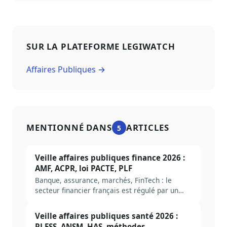
SUR LA PLATEFORME LEGIWATCH
Affaires Publiques →
MENTIONNÉ DANS
ARTICLES
5
Veille affaires publiques finance 2026 :
AMF, ACPR, loi PACTE, PLF
Banque, assurance, marchés, FinTech : le
secteur financier français est régulé par un
empilement européen (UE) et national (AMF,
ACPR, Banque de France). Méthode complète
Veille affaires publiques santé 2026 :
pour construire une veille AP finance en 2026,
PLFSS, ANSM, HAS, méthodes