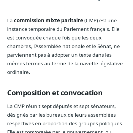
Notes, briefings, tableaux de bord
Fiches parlementaires
Parcours, mandats, prises de position
La
commission mixte paritaire
(CMP) est une
instance temporaire du Parlement français. Elle
Registre HATVP
Cartographier l'influence sur un dossier
est convoquée chaque fois que les deux
chambres, l’Assemblée nationale et le Sénat, ne
parviennent pas à adopter un texte dans les
mêmes termes au terme de la navette législative
Affaires publiques
ordinaire.
Cabinets, DRI, consultants en lobbying
Affaires réglementaires
Composition et convocation
JO, décrets, conseil des ministres, AAI
Fédérations & plaidoyer
La CMP réunit sept députés et sept sénateurs,
ONG, syndicats, ordres, associations
désignés par les bureaux de leurs assemblées
Parlementaires
respectives en proportion des groupes politiques.
Préparez vos interventions et amendements
Elle est convoquée par le gouvernement, ou