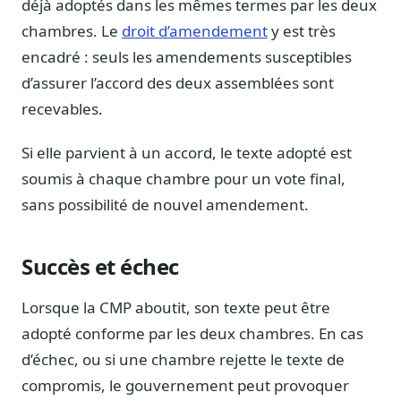
déjà adoptés dans les mêmes termes par les deux
Blog & Podcast Hémicycle
Analyses, méthodes, coulisses
chambres. Le
droit d’amendement
y est très
encadré : seuls les amendements susceptibles
Lexique parlementaire
1027 termes expliqués
d’assurer l’accord des deux assemblées sont
recevables.
Glossaire affaires publiques
Lexique par thème métier
Si elle parvient à un accord, le texte adopté est
Sources couvertes
soumis à chaque chambre pour un vote final,
23 flux indexés
sans possibilité de nouvel amendement.
Nouveautés produit
Le changelog mensuel
Succès et échec
Ils utilisent Legiwatch
Public Sénat, ONG, cabinets
Lorsque la CMP aboutit, son texte peut être
Qui sommes-nous
adopté conforme par les deux chambres. En cas
Méthode, valeurs et équipe
d’échec, ou si une chambre rejette le texte de
Charte IA
compromis, le gouvernement peut provoquer
Fiabilité, souveraineté, sobriété