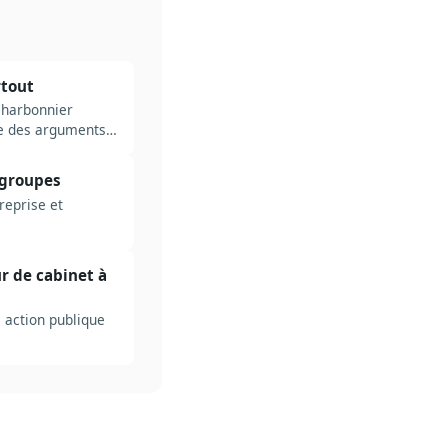
rtout
 Charbonnier
se des arguments,
 groupes
reprise et
ur de cabinet à
e action publique