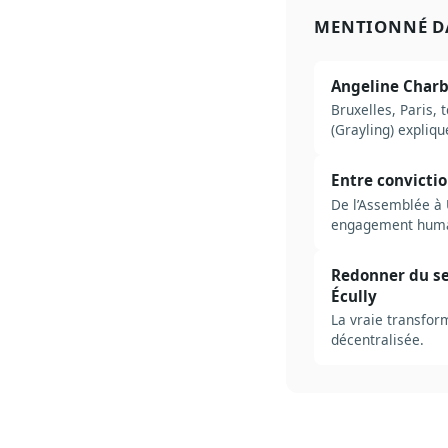
MENTIONNÉ D
Angeline Charbo
Bruxelles, Paris, 
(Grayling) expliq
pas sur le réseau.
Entre convicti
De l’Assemblée à U
engagement huma
Redonner du sen
Écully
La vraie transform
décentralisée.