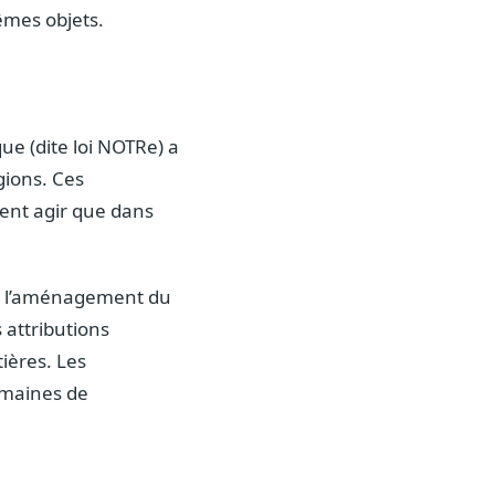
êmes objets.
ue (dite loi NOTRe) a
gions. Ces
vent agir que dans
e, l’aménagement du
 attributions
tières. Les
omaines de