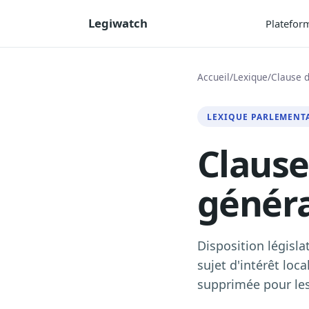
Legiwatch
Platefor
Accueil
/
Lexique
/
Clause 
LEXIQUE PARLEMENT
Claus
génér
Disposition législat
sujet d'intérêt loc
supprimée pour les