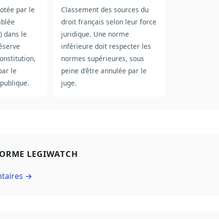
otée par le
Classement des sources du
mblée
droit français selon leur force
) dans le
juridique. Une norme
éserve
inférieure doit respecter les
Constitution,
normes supérieures, sous
ar le
peine d'être annulée par le
épublique.
juge.
FORME LEGIWATCH
ntaires →