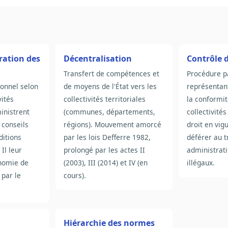
ration des
Décentralisation
Contrôle d
Transfert de compétences et
Procédure pa
ionnel selon
de moyens de l'État vers les
représentant
vités
collectivités territoriales
la conformit
ministrent
(communes, départements,
collectivités
 conseils
régions). Mouvement amorcé
droit en vigu
ditions
par les lois Defferre 1982,
déférer au t
 Il leur
prolongé par les actes II
administratif
onomie de
(2003), III (2014) et IV (en
illégaux.
 par le
cours).
Hiérarchie des normes