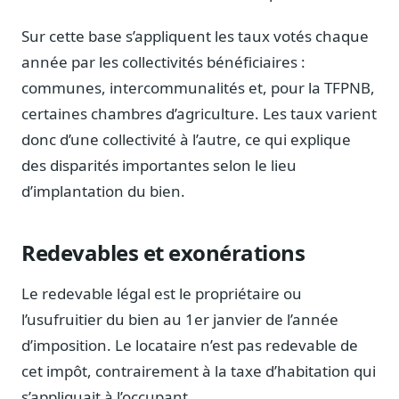
Journalistes
Veille en temps réel, embeds pour vos contenus
Sur cette base s’appliquent les taux votés chaque
année par les collectivités bénéficiaires :
Chercheurs
Données exhaustives pour vos travaux académiques
communes, intercommunalités et, pour la TFPNB,
certaines chambres d’agriculture. Les taux varient
Suivi par secteur
donc d’une collectivité à l’autre, ce qui explique
11 secteurs : énergie, santé, finance, numérique…
des disparités importantes selon le lieu
Cas d'usage concrets
d’implantation du bien.
Six cas pour gagner du temps
Conseil (Advisory)
Redevables et exonérations
Consultants seniors, plateforme Legiwatch incluse
Le redevable légal est le propriétaire ou
l’usufruitier du bien au 1er janvier de l’année
d’imposition. Le locataire n’est pas redevable de
Guides pratiques
17 guides sur le Parlement, la procédure, le plaidoyer
cet impôt, contrairement à la taxe d’habitation qui
s’appliquait à l’occupant.