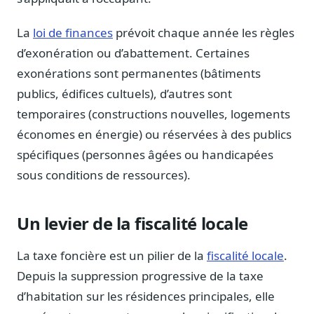
Blog & Podcast Hémicycle
Analyses, méthodes, coulisses
La
loi de finances
prévoit chaque année les règles
Lexique parlementaire
d’exonération ou d’abattement. Certaines
1027 termes expliqués
exonérations sont permanentes (bâtiments
Glossaire affaires publiques
publics, édifices cultuels), d’autres sont
Lexique par thème métier
temporaires (constructions nouvelles, logements
Sources couvertes
économes en énergie) ou réservées à des publics
23 flux indexés
spécifiques (personnes âgées ou handicapées
Nouveautés produit
sous conditions de ressources).
Le changelog mensuel
Ils utilisent Legiwatch
Un levier de la fiscalité locale
Public Sénat, ONG, cabinets
Qui sommes-nous
La taxe foncière est un pilier de la
fiscalité locale
.
Méthode, valeurs et équipe
Depuis la suppression progressive de la taxe
Charte IA
d’habitation sur les résidences principales, elle
Fiabilité, souveraineté, sobriété