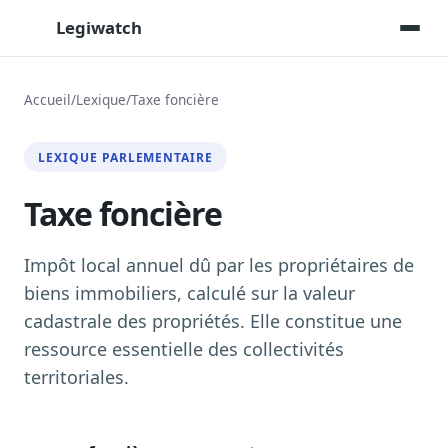
Legiwatch
Accueil
/
Lexique
/
Taxe foncière
Assistant IA
LEXIQUE PARLEMENTAIRE
Posez vos questions, réponses sourcées
Taxe foncière
Transcriptions IA
Toutes les séances AN/Sénat transcrites
Synthèses IA
Impôt local annuel dû par les propriétaires de
Résumés automatiques des dossiers longs
biens immobiliers, calculé sur la valeur
cadastrale des propriétés. Elle constitue une
Veille des matinales radio
9 interviews politiques, analysées avant 10 h
ressource essentielle des collectivités
territoriales.
Alertes personnalisées
Par dossier, personne, mot-clé
Exports & livrables