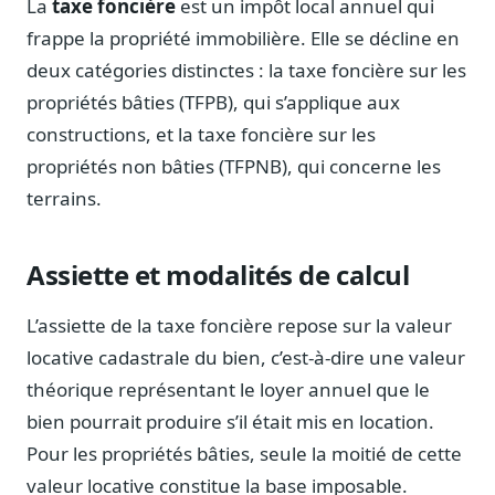
La
taxe foncière
est un impôt local annuel qui
Notes, briefings, tableaux de bord
frappe la propriété immobilière. Elle se décline en
Fiches parlementaires
deux catégories distinctes : la taxe foncière sur les
Parcours, mandats, prises de position
propriétés bâties (TFPB), qui s’applique aux
Registre HATVP
constructions, et la taxe foncière sur les
Cartographier l'influence sur un dossier
propriétés non bâties (TFPNB), qui concerne les
terrains.
Affaires publiques
Assiette et modalités de calcul
Cabinets, DRI, consultants en lobbying
L’assiette de la taxe foncière repose sur la valeur
Affaires réglementaires
JO, décrets, conseil des ministres, AAI
locative cadastrale du bien, c’est-à-dire une valeur
Fédérations & plaidoyer
théorique représentant le loyer annuel que le
ONG, syndicats, ordres, associations
bien pourrait produire s’il était mis en location.
Parlementaires
Pour les propriétés bâties, seule la moitié de cette
Préparez vos interventions et amendements
valeur locative constitue la base imposable.