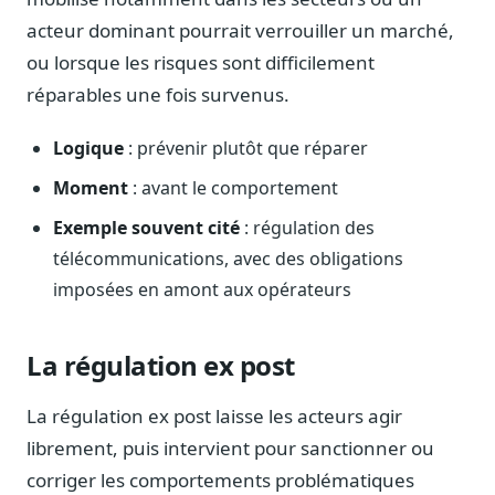
Journalistes
acteur dominant pourrait verrouiller un marché,
Veille en temps réel, embeds pour vos contenus
ou lorsque les risques sont difficilement
Chercheurs
réparables une fois survenus.
Données exhaustives pour vos travaux académiques
Logique
: prévenir plutôt que réparer
Suivi par secteur
11 secteurs : énergie, santé, finance, numérique…
Moment
: avant le comportement
Cas d'usage concrets
Exemple souvent cité
: régulation des
Six cas pour gagner du temps
télécommunications, avec des obligations
Conseil (Advisory)
imposées en amont aux opérateurs
Consultants seniors, plateforme Legiwatch incluse
La régulation ex post
La régulation ex post laisse les acteurs agir
Guides pratiques
librement, puis intervient pour sanctionner ou
17 guides sur le Parlement, la procédure, le plaidoyer
corriger les comportements problématiques