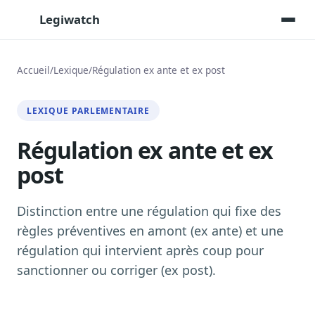
Legiwatch
Accueil
/
Lexique
/
Régulation ex ante et ex post
Assistant IA
LEXIQUE PARLEMENTAIRE
Posez vos questions, réponses sourcées
Régulation ex ante et ex
Transcriptions IA
Toutes les séances AN/Sénat transcrites
post
Synthèses IA
Résumés automatiques des dossiers longs
Distinction entre une régulation qui fixe des
Veille des matinales radio
règles préventives en amont (ex ante) et une
9 interviews politiques, analysées avant 10 h
régulation qui intervient après coup pour
Alertes personnalisées
sanctionner ou corriger (ex post).
Par dossier, personne, mot-clé
Exports & livrables