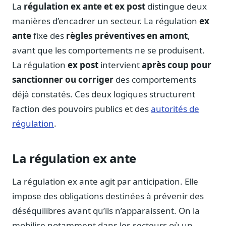
Notes, briefings, tableaux de bord
La
régulation ex ante et ex post
distingue deux
manières d’encadrer un secteur. La régulation
ex
Fiches parlementaires
Parcours, mandats, prises de position
ante
fixe des
règles préventives en amont
,
avant que les comportements ne se produisent.
Registre HATVP
Cartographier l'influence sur un dossier
La régulation
ex post
intervient
après coup pour
sanctionner ou corriger
des comportements
déjà constatés. Ces deux logiques structurent
l’action des pouvoirs publics et des
autorités de
Affaires publiques
régulation
.
Cabinets, DRI, consultants en lobbying
Affaires réglementaires
La régulation ex ante
JO, décrets, conseil des ministres, AAI
Fédérations & plaidoyer
La régulation ex ante agit par anticipation. Elle
ONG, syndicats, ordres, associations
impose des obligations destinées à prévenir des
Parlementaires
déséquilibres avant qu’ils n’apparaissent. On la
Préparez vos interventions et amendements
mobilise notamment dans les secteurs où un