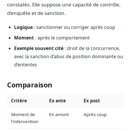
Blog & Podcast Hémicycle
constatés. Elle suppose une capacité de contrôle,
Analyses, méthodes, coulisses
d’enquête et de sanction.
Lexique parlementaire
1027 termes expliqués
Logique
: sanctionner ou corriger après coup
Glossaire affaires publiques
Moment
: après le comportement
Lexique par thème métier
Exemple souvent cité
: droit de la concurrence,
Sources couvertes
avec la sanction d’abus de position dominante ou
23 flux indexés
d’ententes
Nouveautés produit
Le changelog mensuel
Comparaison
Ils utilisent Legiwatch
Public Sénat, ONG, cabinets
Critère
Ex ante
Ex post
Qui sommes-nous
Méthode, valeurs et équipe
Moment de
En amont
Après coup
Charte IA
l’intervention
Fiabilité, souveraineté, sobriété