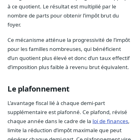
Journalistes
à ce quotient. Le résultat est multiplié par le
Veille en temps réel, embeds pour vos contenus
nombre de parts pour obtenir l’impôt brut du
Chercheurs
foyer.
Données exhaustives pour vos travaux académiques
Ce mécanisme atténue la progressivité de l’impôt
Suivi par secteur
pour les familles nombreuses, qui bénéficient
11 secteurs : énergie, santé, finance, numérique…
d’un quotient plus élevé et donc d’un taux effectif
Cas d'usage concrets
d’imposition plus faible à revenu brut équivalent.
Six cas pour gagner du temps
Conseil (Advisory)
Le plafonnement
Consultants seniors, plateforme Legiwatch incluse
L’avantage fiscal lié à chaque demi-part
supplémentaire est plafonné. Ce plafond, révisé
chaque année dans le cadre de la
loi de finances
,
Guides pratiques
17 guides sur le Parlement, la procédure, le plaidoyer
limite la réduction d’impôt maximale que peut
générer chaque demi-part. Ce plafonnement vise