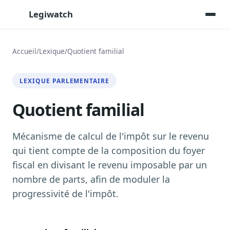
Legiwatch
Accueil
/
Lexique
/
Quotient familial
Assistant IA
LEXIQUE PARLEMENTAIRE
Posez vos questions, réponses sourcées
Quotient familial
Transcriptions IA
Toutes les séances AN/Sénat transcrites
Synthèses IA
Mécanisme de calcul de l'impôt sur le revenu
Résumés automatiques des dossiers longs
qui tient compte de la composition du foyer
fiscal en divisant le revenu imposable par un
Veille des matinales radio
9 interviews politiques, analysées avant 10 h
nombre de parts, afin de moduler la
progressivité de l'impôt.
Alertes personnalisées
Par dossier, personne, mot-clé
Exports & livrables