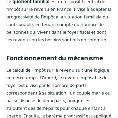
Le
quotient familial
est un dispositif central de
Notes, briefings, tableaux de bord
l’impôt sur le revenu en France. Il vise à adapter la
Fiches parlementaires
progressivité de l’impôt à la situation familiale du
Parcours, mandats, prises de position
contribuable, en tenant compte du nombre de
Registre HATVP
personnes qui vivent dans le foyer fiscal et dont
Cartographier l'influence sur un dossier
les revenus ou les besoins sont mis en commun.
Fonctionnement du mécanisme
Affaires publiques
Cabinets, DRI, consultants en lobbying
Le calcul de l’impôt sur le revenu suit une logique
en deux temps. D’abord, le revenu imposable du
Affaires réglementaires
JO, décrets, conseil des ministres, AAI
foyer est divisé par le nombre de parts
Fédérations & plaidoyer
correspondant à sa situation : un couple marié ou
ONG, syndicats, ordres, associations
pacsé dispose de deux parts, auxquelles
Parlementaires
s’ajoutent des demi-parts pour chaque enfant à
Préparez vos interventions et amendements
charge. Ensuite, le barème progressif est appliqué