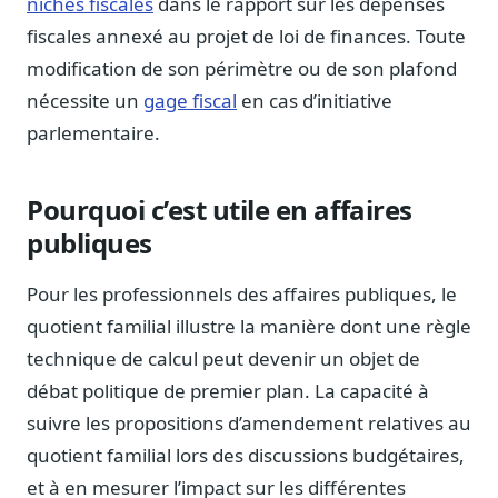
niches fiscales
dans le rapport sur les dépenses
Sécurité
fiscales annexé au projet de loi de finances. Toute
Hébergement européen, RGPD
modification de son périmètre ou de son plafond
Presse
nécessite un
gage fiscal
en cas d’initiative
Kit média, contacts
parlementaire.
Pourquoi c’est utile en affaires
publiques
Pour les professionnels des affaires publiques, le
quotient familial illustre la manière dont une règle
technique de calcul peut devenir un objet de
débat politique de premier plan. La capacité à
suivre les propositions d’amendement relatives au
quotient familial lors des discussions budgétaires,
et à en mesurer l’impact sur les différentes