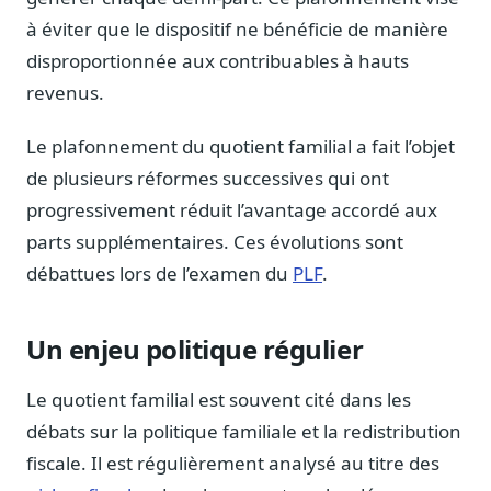
Blog & Podcast Hémicycle
à éviter que le dispositif ne bénéficie de manière
Analyses, méthodes, coulisses
disproportionnée aux contribuables à hauts
Lexique parlementaire
revenus.
1027 termes expliqués
Glossaire affaires publiques
Le plafonnement du quotient familial a fait l’objet
Lexique par thème métier
de plusieurs réformes successives qui ont
Sources couvertes
progressivement réduit l’avantage accordé aux
23 flux indexés
parts supplémentaires. Ces évolutions sont
Nouveautés produit
débattues lors de l’examen du
PLF
.
Le changelog mensuel
Ils utilisent Legiwatch
Un enjeu politique régulier
Public Sénat, ONG, cabinets
Qui sommes-nous
Le quotient familial est souvent cité dans les
Méthode, valeurs et équipe
débats sur la politique familiale et la redistribution
Charte IA
fiscale. Il est régulièrement analysé au titre des
Fiabilité, souveraineté, sobriété