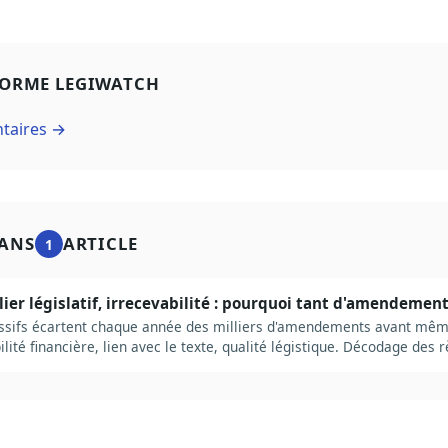
FORME LEGIWATCH
ntaires →
ANS
ARTICLE
1
alier législatif, irrecevabilité : pourquoi tant d'amendemen
cessifs écartent chaque année des milliers d'amendements avant même
ilité financière, lien avec le texte, qualité légistique. Décodage des r
que ça change pour qui veut peser sur la loi.