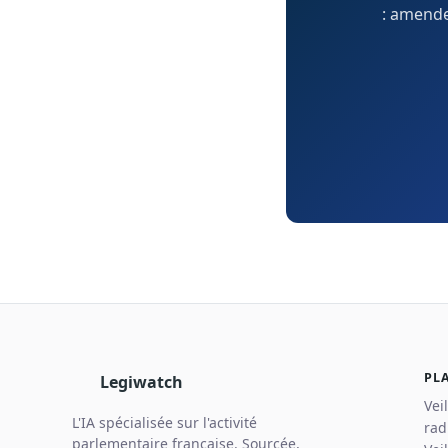
: amendem
PL
Legiwatch
Vei
L'IA spécialisée sur l'activité
rad
parlementaire française. Sourcée,