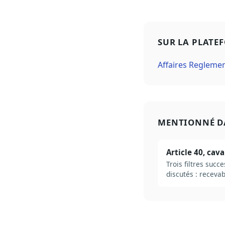
SUR LA PLATE
Affaires Regleme
MENTIONNÉ D
Article 40, cav
Trois filtres suc
discutés : recevab
tolérés, et de ce 