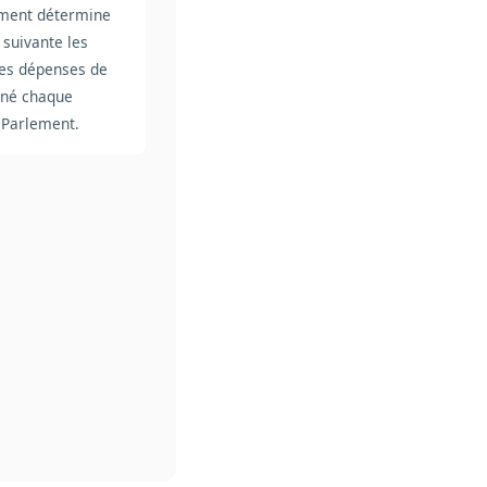
ment détermine
 suivante les
les dépenses de
miné chaque
Parlement.