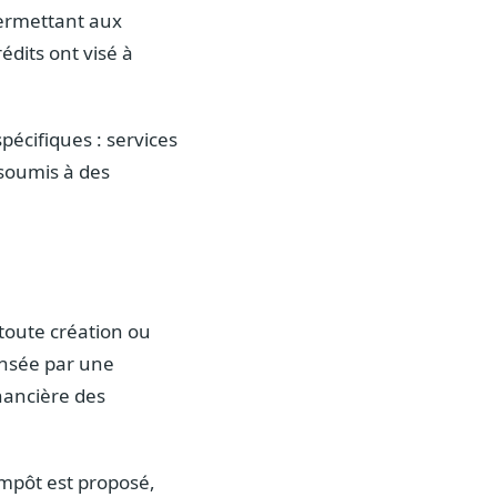
permettant aux
édits ont visé à
pécifiques : services
 soumis à des
 toute création ou
pensée par une
nancière des
impôt est proposé,