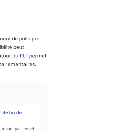
ument de politique
bilité peut
autour du
PLF
permet
 parlementaires.
t de loi de
i annuel par lequel