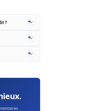
ôt ?
mieux.
ementaires