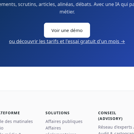
ents, scrutins, articles, alinéas, débats. Avec une IA qui p
métier.
Voir une démo
ou découvrir les tarifs et l'essai gratuit d'un mois →
ATEFORME
SOLUTIONS
CONSEIL
(ADVISORY)
lle des matinales
Affaires publiques
Réseau d'experts
io
Affaires
Audit & cartograp