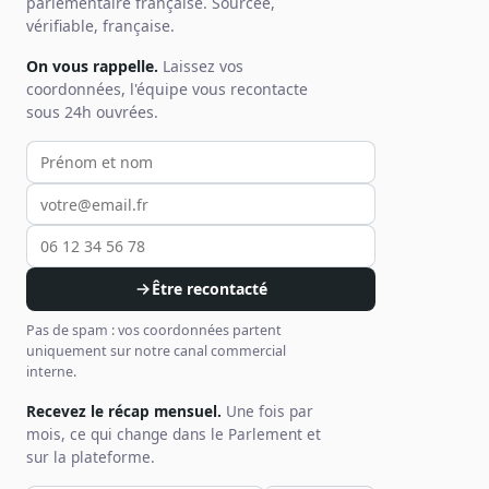
parlementaire française. Sourcée,
vérifiable, française.
On vous rappelle.
Laissez vos
coordonnées, l'équipe vous recontacte
sous 24h ouvrées.
Votre prénom et nom
Votre email
Votre téléphone
Être recontacté
Pas de spam : vos coordonnées partent
uniquement sur notre canal commercial
interne.
Recevez le récap mensuel.
Une fois par
mois, ce qui change dans le Parlement et
sur la plateforme.