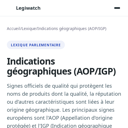
Legiwatch
Accueil
/
Lexique
/
Indications géographiques (AOP/IGP)
Assistant IA
LEXIQUE PARLEMENTAIRE
Posez vos questions, réponses sourcées
Indications
Transcriptions IA
Toutes les séances AN/Sénat transcrites
géographiques (AOP/IGP)
Synthèses IA
Résumés automatiques des dossiers longs
Signes officiels de qualité qui protègent les
Veille des matinales radio
noms de produits dont la qualité, la réputation
9 interviews politiques, analysées avant 10 h
ou d'autres caractéristiques sont liées à leur
Alertes personnalisées
origine géographique. Les principaux signes
Par dossier, personne, mot-clé
européens sont l'AOP (Appellation d'origine
Exports & livrables
protégée) et l'IGP (Indication géographique