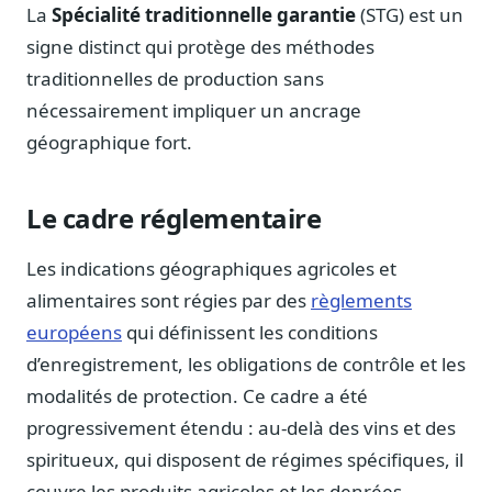
Blog & Podcast Hémicycle
La
Spécialité traditionnelle garantie
(STG) est un
Analyses, méthodes, coulisses
signe distinct qui protège des méthodes
Lexique parlementaire
traditionnelles de production sans
1027 termes expliqués
nécessairement impliquer un ancrage
Glossaire affaires publiques
géographique fort.
Lexique par thème métier
Sources couvertes
Le cadre réglementaire
23 flux indexés
Nouveautés produit
Les indications géographiques agricoles et
Le changelog mensuel
alimentaires sont régies par des
règlements
Ils utilisent Legiwatch
européens
qui définissent les conditions
Public Sénat, ONG, cabinets
d’enregistrement, les obligations de contrôle et les
Qui sommes-nous
modalités de protection. Ce cadre a été
Méthode, valeurs et équipe
progressivement étendu : au-delà des vins et des
Charte IA
spiritueux, qui disposent de régimes spécifiques, il
Fiabilité, souveraineté, sobriété
couvre les produits agricoles et les denrées