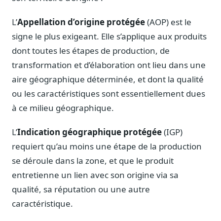
Journalistes
Veille en temps réel, embeds pour vos contenus
L’
Appellation d’origine protégée
(AOP) est le
signe le plus exigeant. Elle s’applique aux produits
Chercheurs
Données exhaustives pour vos travaux académiques
dont toutes les étapes de production, de
transformation et d’élaboration ont lieu dans une
Suivi par secteur
11 secteurs : énergie, santé, finance, numérique…
aire géographique déterminée, et dont la qualité
ou les caractéristiques sont essentiellement dues
Cas d'usage concrets
à ce milieu géographique.
Six cas pour gagner du temps
Conseil (Advisory)
L’
Indication géographique protégée
(IGP)
Consultants seniors, plateforme Legiwatch incluse
requiert qu’au moins une étape de la production
se déroule dans la zone, et que le produit
entretienne un lien avec son origine via sa
qualité, sa réputation ou une autre
Guides pratiques
caractéristique.
17 guides sur le Parlement, la procédure, le plaidoyer