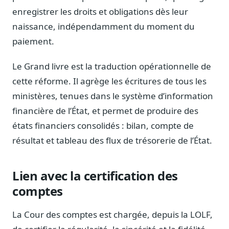
Journalistes
enregistrer les droits et obligations dès leur
Veille en temps réel, embeds pour vos contenus
naissance, indépendamment du moment du
Chercheurs
paiement.
Données exhaustives pour vos travaux académiques
Le Grand livre est la traduction opérationnelle de
Suivi par secteur
cette réforme. Il agrège les écritures de tous les
11 secteurs : énergie, santé, finance, numérique…
ministères, tenues dans le système d’information
Cas d'usage concrets
financière de l’État, et permet de produire des
Six cas pour gagner du temps
états financiers consolidés : bilan, compte de
Conseil (Advisory)
résultat et tableau des flux de trésorerie de l’État.
Consultants seniors, plateforme Legiwatch incluse
Lien avec la certification des
comptes
Guides pratiques
17 guides sur le Parlement, la procédure, le plaidoyer
La Cour des comptes est chargée, depuis la LOLF,