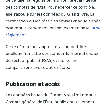
de certifier la régularité, la sincérité et la fidélité
Blog & Podcast Hémicycle
des comptes de l’État. Pour exercer ce contrôle,
Analyses, méthodes, coulisses
elle s’appuie sur les données du Grand livre. La
Lexique parlementaire
certification ou les réserves émises chaque année
1027 termes expliqués
éclairent le Parlement lors de l’examen de la
loi de
Glossaire affaires publiques
règlement
.
Lexique par thème métier
Sources couvertes
Cette démarche rapproche la comptabilité
23 flux indexés
publique française des standards internationaux
Nouveautés produit
du secteur public (IPSAS) et facilite les
Le changelog mensuel
comparaisons avec d’autres États.
Ils utilisent Legiwatch
Public Sénat, ONG, cabinets
Publication et accès
Qui sommes-nous
Méthode, valeurs et équipe
Les données issues du Grand livre alimentent le
Charte IA
Compte général de l’État, publié annuellement.
Fiabilité, souveraineté, sobriété