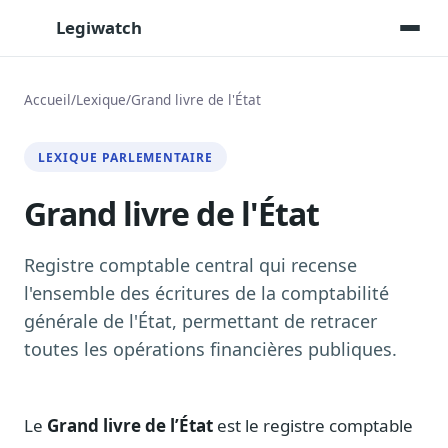
Legiwatch
Accueil
/
Lexique
/
Grand livre de l'État
Assistant IA
LEXIQUE PARLEMENTAIRE
Posez vos questions, réponses sourcées
Grand livre de l'État
Transcriptions IA
Toutes les séances AN/Sénat transcrites
Synthèses IA
Registre comptable central qui recense
Résumés automatiques des dossiers longs
l'ensemble des écritures de la comptabilité
générale de l'État, permettant de retracer
Veille des matinales radio
9 interviews politiques, analysées avant 10 h
toutes les opérations financières publiques.
Alertes personnalisées
Par dossier, personne, mot-clé
Le
Grand livre de l’État
est le registre comptable
Exports & livrables