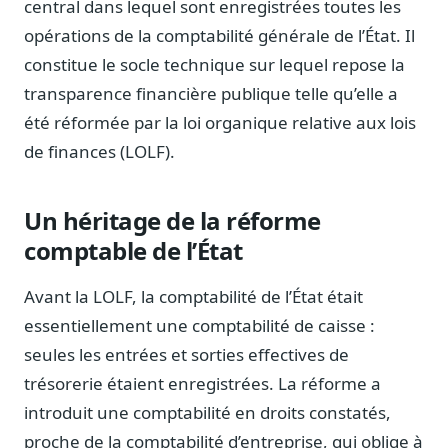
central dans lequel sont enregistrées toutes les
Notes, briefings, tableaux de bord
opérations de la comptabilité générale de l’État. Il
Fiches parlementaires
constitue le socle technique sur lequel repose la
Parcours, mandats, prises de position
transparence financière publique telle qu’elle a
Registre HATVP
été réformée par la loi organique relative aux lois
Cartographier l'influence sur un dossier
de finances (LOLF).
Un héritage de la réforme
Affaires publiques
comptable de l’État
Cabinets, DRI, consultants en lobbying
Affaires réglementaires
Avant la LOLF, la comptabilité de l’État était
JO, décrets, conseil des ministres, AAI
essentiellement une comptabilité de caisse :
Fédérations & plaidoyer
seules les entrées et sorties effectives de
ONG, syndicats, ordres, associations
trésorerie étaient enregistrées. La réforme a
Parlementaires
introduit une comptabilité en droits constatés,
Préparez vos interventions et amendements
proche de la comptabilité d’entreprise, qui oblige à