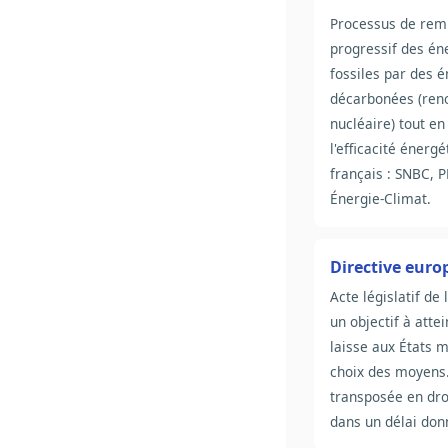
Processus de re
progressif des én
fossiles par des 
décarbonées (ren
nucléaire) tout e
l'efficacité énerg
français : SNBC, P
Énergie-Climat.
Directive eur
Acte législatif de 
un objectif à atte
laisse aux États 
choix des moyens.
transposée en dro
dans un délai don