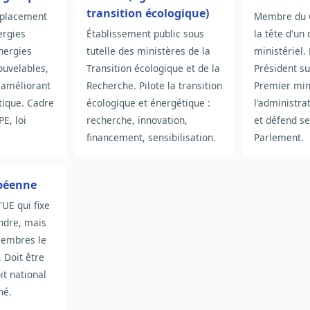
transition écologique)
mplacement
Membre du 
ergies
Établissement public sous
la tête d'u
énergies
tutelle des ministères de la
ministériel
ouvelables,
Transition écologique et de la
Président su
n améliorant
Recherche. Pilote la transition
Premier min
étique. Cadre
écologique et énergétique :
l'administr
PE, loi
recherche, innovation,
et défend se
financement, sensibilisation.
Parlement.
opéenne
l'UE qui fixe
indre, mais
membres le
 Doit être
it national
né.