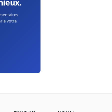
mieux.
ementaires
arle votre
RESSOURCES
CONTACT