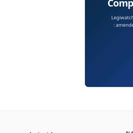
Compr
Legiwatch
: amendem
PL