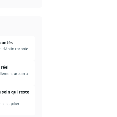
acontés
 d'Antin raconte
 réel
llement urbain à
u soin qui reste
cile, pilier