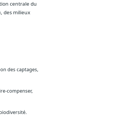
ation centrale du
u, des milieux
tion des captages,
uire-compenser,
iodiversité.