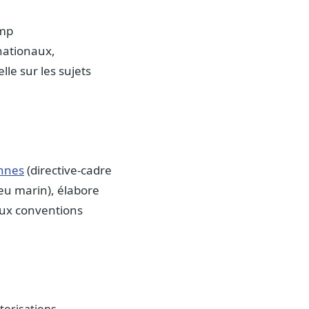
amp
 nationaux,
lle sur les sujets
ennes
(directive-cadre
ieu marin), élabore
aux conventions