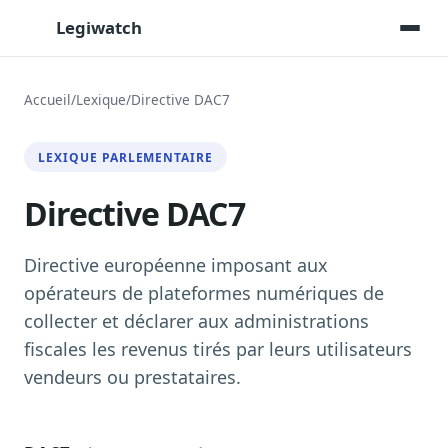
Legiwatch
Accueil
/
Lexique
/
Directive DAC7
Assistant IA
LEXIQUE PARLEMENTAIRE
Posez vos questions, réponses sourcées
Directive DAC7
Transcriptions IA
Toutes les séances AN/Sénat transcrites
Synthèses IA
Directive européenne imposant aux
Résumés automatiques des dossiers longs
opérateurs de plateformes numériques de
collecter et déclarer aux administrations
Veille des matinales radio
9 interviews politiques, analysées avant 10 h
fiscales les revenus tirés par leurs utilisateurs
vendeurs ou prestataires.
Alertes personnalisées
Par dossier, personne, mot-clé
Exports & livrables