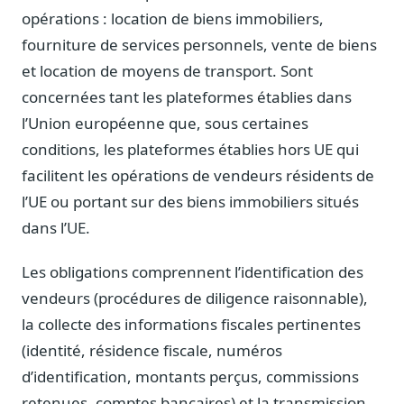
Journalistes
opérations : location de biens immobiliers,
Veille en temps réel, embeds pour vos contenus
fourniture de services personnels, vente de biens
Chercheurs
et location de moyens de transport. Sont
Données exhaustives pour vos travaux académiques
concernées tant les plateformes établies dans
l’Union européenne que, sous certaines
Suivi par secteur
11 secteurs : énergie, santé, finance, numérique…
conditions, les plateformes établies hors UE qui
facilitent les opérations de vendeurs résidents de
Cas d'usage concrets
Six cas pour gagner du temps
l’UE ou portant sur des biens immobiliers situés
dans l’UE.
Conseil (Advisory)
Consultants seniors, plateforme Legiwatch incluse
Les obligations comprennent l’identification des
vendeurs (procédures de diligence raisonnable),
la collecte des informations fiscales pertinentes
(identité, résidence fiscale, numéros
Guides pratiques
17 guides sur le Parlement, la procédure, le plaidoyer
d’identification, montants perçus, commissions
retenues, comptes bancaires) et la transmission