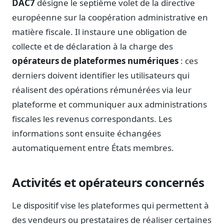
DAC7
désigne le septième volet de la directive
Notes, briefings, tableaux de bord
européenne sur la coopération administrative en
Fiches parlementaires
matière fiscale. Il instaure une obligation de
Parcours, mandats, prises de position
collecte et de déclaration à la charge des
Registre HATVP
opérateurs de plateformes numériques
: ces
Cartographier l'influence sur un dossier
derniers doivent identifier les utilisateurs qui
réalisent des opérations rémunérées via leur
plateforme et communiquer aux administrations
Affaires publiques
fiscales les revenus correspondants. Les
Cabinets, DRI, consultants en lobbying
informations sont ensuite échangées
Affaires réglementaires
automatiquement entre États membres.
JO, décrets, conseil des ministres, AAI
Fédérations & plaidoyer
Activités et opérateurs concernés
ONG, syndicats, ordres, associations
Parlementaires
Le dispositif vise les plateformes qui permettent à
Préparez vos interventions et amendements
des vendeurs ou prestataires de réaliser certaines