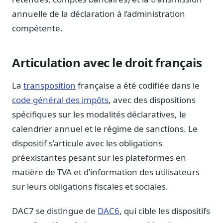
Blog & Podcast Hémicycle
annuelle de la déclaration à l’administration
Analyses, méthodes, coulisses
compétente.
Lexique parlementaire
1027 termes expliqués
Articulation avec le droit français
Glossaire affaires publiques
Lexique par thème métier
La
transposition
française a été codifiée dans le
Sources couvertes
code général des impôts
, avec des dispositions
23 flux indexés
spécifiques sur les modalités déclaratives, le
Nouveautés produit
calendrier annuel et le régime de sanctions. Le
Le changelog mensuel
dispositif s’articule avec les obligations
Ils utilisent Legiwatch
préexistantes pesant sur les plateformes en
Public Sénat, ONG, cabinets
matière de TVA et d’information des utilisateurs
Qui sommes-nous
sur leurs obligations fiscales et sociales.
Méthode, valeurs et équipe
Charte IA
DAC7 se distingue de
DAC6
, qui cible les dispositifs
Fiabilité, souveraineté, sobriété