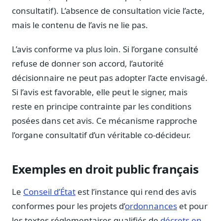
Journalistes
consultatif). L’absence de consultation vicie l’acte,
Veille en temps réel, embeds pour vos contenus
mais le contenu de l’avis ne lie pas.
Chercheurs
Données exhaustives pour vos travaux académiques
L’avis conforme va plus loin. Si l’organe consulté
refuse de donner son accord, l’autorité
Suivi par secteur
décisionnaire ne peut pas adopter l’acte envisagé.
11 secteurs : énergie, santé, finance, numérique…
Si l’avis est favorable, elle peut le signer, mais
Cas d'usage concrets
reste en principe contrainte par les conditions
Six cas pour gagner du temps
posées dans cet avis. Ce mécanisme rapproche
Conseil (Advisory)
l’organe consultatif d’un véritable co-décideur.
Consultants seniors, plateforme Legiwatch incluse
Exemples en droit public français
Le
Conseil d’État
est l’instance qui rend des avis
Guides pratiques
17 guides sur le Parlement, la procédure, le plaidoyer
conformes pour les projets d’
ordonnances
et pour
les textes réglementaires qualifiés de
décrets en