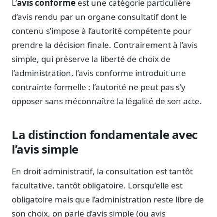
L’
avis conforme
est une catégorie particulière
Notes, briefings, tableaux de bord
d’avis rendu par un organe consultatif dont le
Fiches parlementaires
contenu s’impose à l’autorité compétente pour
Parcours, mandats, prises de position
prendre la décision finale. Contrairement à l’avis
Registre HATVP
simple, qui préserve la liberté de choix de
Cartographier l'influence sur un dossier
l’administration, l’avis conforme introduit une
contrainte formelle : l’autorité ne peut pas s’y
opposer sans méconnaître la légalité de son acte.
Affaires publiques
Cabinets, DRI, consultants en lobbying
La distinction fondamentale avec
Affaires réglementaires
l’avis simple
JO, décrets, conseil des ministres, AAI
Fédérations & plaidoyer
En droit administratif, la consultation est tantôt
ONG, syndicats, ordres, associations
facultative, tantôt obligatoire. Lorsqu’elle est
Parlementaires
obligatoire mais que l’administration reste libre de
Préparez vos interventions et amendements
son choix, on parle d’avis simple (ou avis