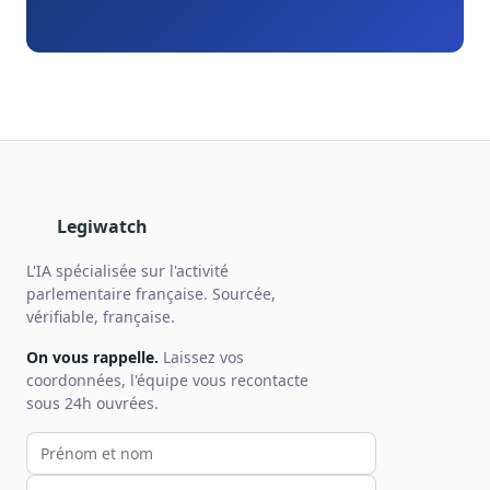
Legiwatch
L'IA spécialisée sur l'activité
parlementaire française. Sourcée,
vérifiable, française.
On vous rappelle.
Laissez vos
coordonnées, l'équipe vous recontacte
sous 24h ouvrées.
Votre prénom et nom
Votre email
Votre téléphone