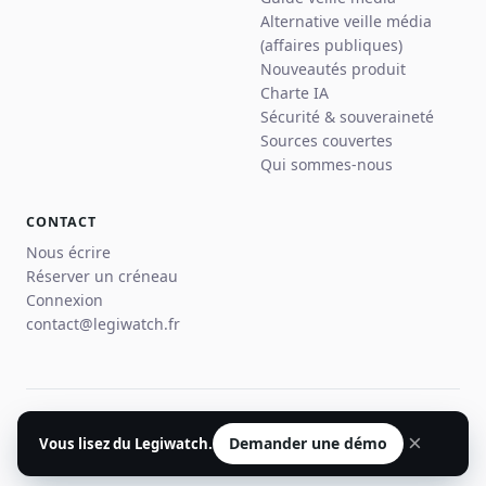
Alternative veille média
(affaires publiques)
Nouveautés produit
Charte IA
Sécurité & souveraineté
Sources couvertes
Qui sommes-nous
CONTACT
Nous écrire
Réserver un créneau
Connexion
contact@legiwatch.fr
© 2026 Legiwatch · Paris
×
Demander une démo
Vous lisez du Legiwatch.
Mentions légales
Confidentialité
CGU
Plan du site