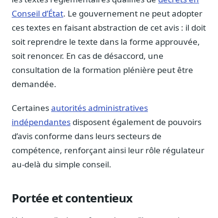
Blog & Podcast Hémicycle
Conseil d’État
. Le gouvernement ne peut adopter
Analyses, méthodes, coulisses
ces textes en faisant abstraction de cet avis : il doit
Lexique parlementaire
soit reprendre le texte dans la forme approuvée,
1027 termes expliqués
soit renoncer. En cas de désaccord, une
Glossaire affaires publiques
consultation de la formation plénière peut être
Lexique par thème métier
demandée.
Sources couvertes
23 flux indexés
Certaines
autorités administratives
Nouveautés produit
indépendantes
disposent également de pouvoirs
Le changelog mensuel
d’avis conforme dans leurs secteurs de
Ils utilisent Legiwatch
compétence, renforçant ainsi leur rôle régulateur
Public Sénat, ONG, cabinets
au-delà du simple conseil.
Qui sommes-nous
Méthode, valeurs et équipe
Portée et contentieux
Charte IA
Fiabilité, souveraineté, sobriété