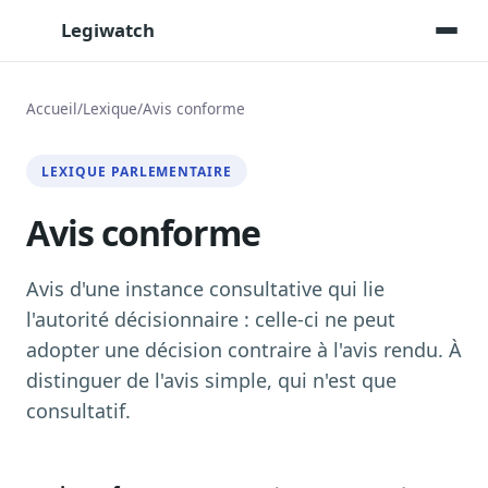
Legiwatch
Accueil
/
Lexique
/
Avis conforme
Assistant IA
LEXIQUE PARLEMENTAIRE
Posez vos questions, réponses sourcées
Avis conforme
Transcriptions IA
Toutes les séances AN/Sénat transcrites
Synthèses IA
Avis d'une instance consultative qui lie
Résumés automatiques des dossiers longs
l'autorité décisionnaire : celle-ci ne peut
adopter une décision contraire à l'avis rendu. À
Veille des matinales radio
9 interviews politiques, analysées avant 10 h
distinguer de l'avis simple, qui n'est que
consultatif.
Alertes personnalisées
Par dossier, personne, mot-clé
Exports & livrables