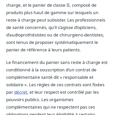
Journalistes
charge, et le panier de classe II, composé de
Veille en temps réel, embeds pour vos contenus
produits plus haut de gamme sur lesquels un
Chercheurs
reste à charge peut subsister. Les professionnels
Données exhaustives pour vos travaux académiques
de santé concernés, qu’il s’agisse d’opticiens,
d’audioprothésistes ou de chirurgiens-dentistes,
Suivi par secteur
11 secteurs : énergie, santé, finance, numérique…
sont tenus de proposer systématiquement le
panier de référence à leurs patients.
Cas d'usage concrets
Six cas pour gagner du temps
Le financement du panier sans reste à charge est
Conseil (Advisory)
conditionné à la souscription d’un contrat de
Consultants seniors, plateforme Legiwatch incluse
complémentaire santé dit « responsable et
solidaire ». Les règles de ces contrats sont fixées
par
décret
, et leur respect est contrôlé par les
pouvoirs publics. Les organismes
Guides pratiques
17 guides sur le Parlement, la procédure, le plaidoyer
complémentaires qui ne respectent pas ces
obligations perdent leur éligibilité à certains