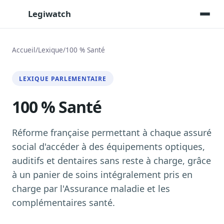
Legiwatch
Accueil
/
Lexique
/
100 % Santé
Assistant IA
LEXIQUE PARLEMENTAIRE
Posez vos questions, réponses sourcées
100 % Santé
Transcriptions IA
Toutes les séances AN/Sénat transcrites
Synthèses IA
Réforme française permettant à chaque assuré
Résumés automatiques des dossiers longs
social d'accéder à des équipements optiques,
auditifs et dentaires sans reste à charge, grâce
Veille des matinales radio
9 interviews politiques, analysées avant 10 h
à un panier de soins intégralement pris en
charge par l'Assurance maladie et les
Alertes personnalisées
Par dossier, personne, mot-clé
complémentaires santé.
Exports & livrables