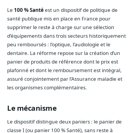
Notes, briefings, tableaux de bord
Le
100 % Santé
est un dispositif de politique de
Fiches parlementaires
santé publique mis en place en France pour
Parcours, mandats, prises de position
supprimer le reste à charge sur une sélection
Registre HATVP
d’équipements dans trois secteurs historiquement
Cartographier l'influence sur un dossier
peu remboursés : l’optique, l’audiologie et le
dentaire. La réforme repose sur la création d’un
panier de produits de référence dont le prix est
plafonné et dont le remboursement est intégral,
Affaires publiques
Cabinets, DRI, consultants en lobbying
assuré conjointement par l’Assurance maladie et
les organismes complémentaires.
Affaires réglementaires
JO, décrets, conseil des ministres, AAI
Fédérations & plaidoyer
Le mécanisme
ONG, syndicats, ordres, associations
Le dispositif distingue deux paniers : le panier de
Parlementaires
Préparez vos interventions et amendements
classe I (ou panier 100 % Santé), sans reste à