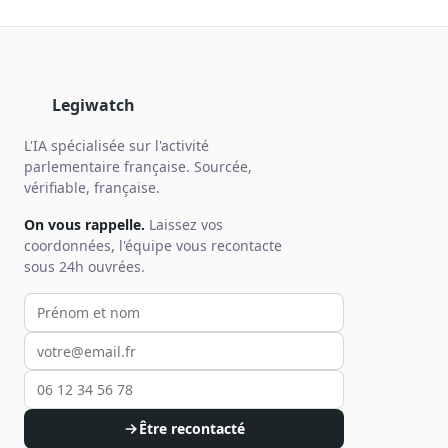
Legiwatch
L'IA spécialisée sur l'activité
parlementaire française. Sourcée,
vérifiable, française.
On vous rappelle.
Laissez vos
coordonnées, l'équipe vous recontacte
sous 24h ouvrées.
Votre prénom et nom
Votre email
Votre téléphone
Être recontacté