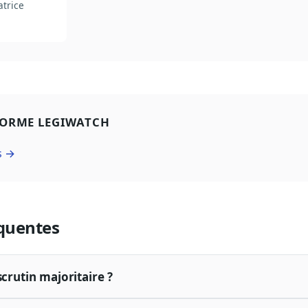
atrice
FORME LEGIWATCH
s →
quentes
scrutin majoritaire ?