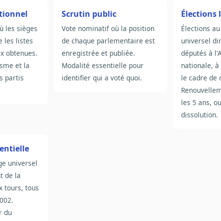
tionnel
Scrutin public
Élections 
ù les sièges
Vote nominatif où la position
Élections au
 les listes
de chaque parlementaire est
universel di
ix obtenues.
enregistrée et publiée.
députés à l
isme et la
Modalité essentielle pour
nationale, à
s partis
identifier qui a voté quoi.
le cadre de 
Renouvellem
les 5 ans, o
dissolution.
entielle
ge universel
t de la
x tours, tous
2002.
r du