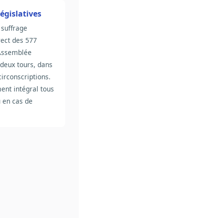
législatives
 suffrage
rect des 577
'Assemblée
 deux tours, dans
circonscriptions.
ent intégral tous
u en cas de