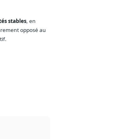
tés stables
, en
lièrement opposé au
if.