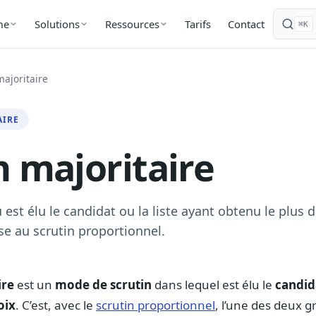
Tarifs
Contact
me
Solutions
Ressources
⌘K
majoritaire
AIRE
n majoritaire
est élu le candidat ou la liste ayant obtenu le plus d
se au scrutin proportionnel.
ire
est un
mode de scrutin
dans lequel est élu le
candida
oix
. C’est, avec le
scrutin proportionnel
, l’une des deux g