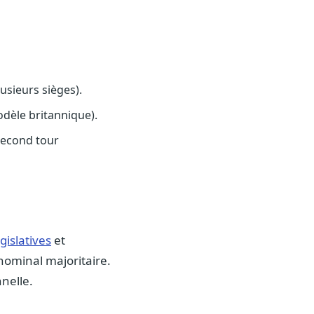
usieurs sièges).
odèle britannique).
 second tour
gislatives
et
inominal majoritaire.
nnelle.