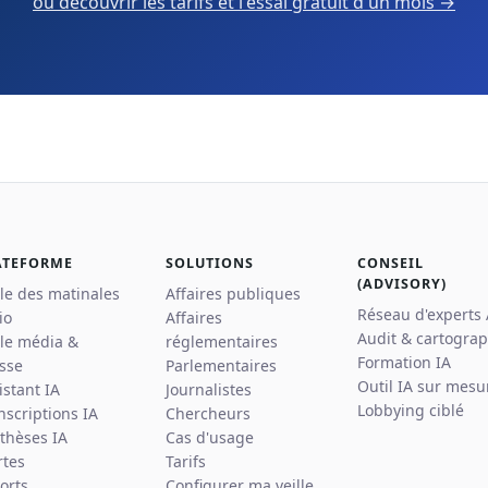
ou découvrir les tarifs et l'essai gratuit d'un mois →
ATEFORME
SOLUTIONS
CONSEIL
(ADVISORY)
lle des matinales
Affaires publiques
Réseau d'experts
io
Affaires
Audit & cartograp
lle média &
réglementaires
Formation IA
sse
Parlementaires
Outil IA sur mesu
istant IA
Journalistes
Lobbying ciblé
nscriptions IA
Chercheurs
thèses IA
Cas d'usage
rtes
Tarifs
orts
Configurer ma veille