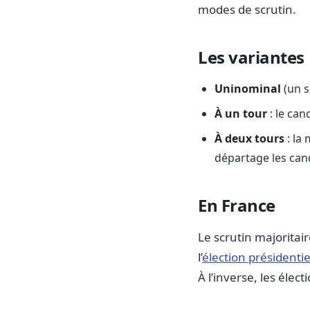
modes de scrutin.
Les variantes
Uninominal
(un s
À un tour
: le can
À deux tours
: la
départage les cand
En France
Le scrutin majoritai
l’
élection présidentie
À l’inverse, les éle