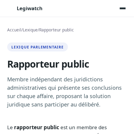
Legiwatch
Accueil
/
Lexique
/
Rapporteur public
Assistant IA
LEXIQUE PARLEMENTAIRE
Posez vos questions, réponses sourcées
Rapporteur public
Transcriptions IA
Toutes les séances AN/Sénat transcrites
Synthèses IA
Membre indépendant des juridictions
Résumés automatiques des dossiers longs
administratives qui présente ses conclusions
sur chaque affaire, proposant la solution
Veille des matinales radio
9 interviews politiques, analysées avant 10 h
juridique sans participer au délibéré.
Alertes personnalisées
Par dossier, personne, mot-clé
Le
rapporteur public
est un membre des
Exports & livrables