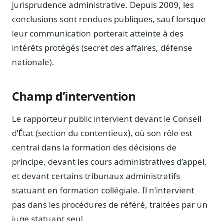
jurisprudence administrative. Depuis 2009, les
Blog & Podcast Hémicycle
Analyses, méthodes, coulisses
conclusions sont rendues publiques, sauf lorsque
leur communication porterait atteinte à des
Lexique parlementaire
1027 termes expliqués
intérêts protégés (secret des affaires, défense
Glossaire affaires publiques
nationale).
Lexique par thème métier
Sources couvertes
Champ d’intervention
23 flux indexés
Nouveautés produit
Le rapporteur public intervient devant le Conseil
Le changelog mensuel
d’État (section du contentieux), où son rôle est
central dans la formation des décisions de
Ils utilisent Legiwatch
Public Sénat, ONG, cabinets
principe, devant les cours administratives d’appel,
et devant certains tribunaux administratifs
Qui sommes-nous
Méthode, valeurs et équipe
statuant en formation collégiale. Il n’intervient
pas dans les procédures de référé, traitées par un
Charte IA
Fiabilité, souveraineté, sobriété
juge statuant seul.