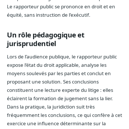
Journalistes
Le rapporteur public se prononce en droit et en
Veille en temps réel, embeds pour vos contenus
équité, sans instruction de l’exécutif.
Chercheurs
Données exhaustives pour vos travaux académiques
Un rôle pédagogique et
Suivi par secteur
jurisprudentiel
11 secteurs : énergie, santé, finance, numérique…
Lors de l’audience publique, le rapporteur public
Cas d'usage concrets
Six cas pour gagner du temps
expose l’état du droit applicable, analyse les
moyens soulevés par les parties et conclut en
Conseil (Advisory)
Consultants seniors, plateforme Legiwatch incluse
proposant une solution. Ses conclusions
constituent une lecture experte du litige : elles
éclairent la formation de jugement sans la lier.
Dans la pratique, la juridiction suit très
Guides pratiques
fréquemment les conclusions, ce qui confère à cet
17 guides sur le Parlement, la procédure, le plaidoyer
exercice une influence déterminante sur la