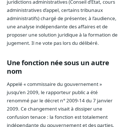
juridictions administratives (Conseil d’État, cours
Notes, briefings, tableaux de bord
administratives d’appel, certains tribunaux
Fiches parlementaires
administratifs) chargé de présenter, à l’audience,
Parcours, mandats, prises de position
une analyse indépendante des affaires et de
Registre HATVP
proposer une solution juridique à la formation de
Cartographier l'influence sur un dossier
jugement. Il ne vote pas lors du délibéré.
Une fonction née sous un autre
Affaires publiques
nom
Cabinets, DRI, consultants en lobbying
Affaires réglementaires
Appelé « commissaire du gouvernement »
JO, décrets, conseil des ministres, AAI
jusqu’en 2009, le rapporteur public a été
Fédérations & plaidoyer
renommé par le décret n° 2009-14 du 7 janvier
ONG, syndicats, ordres, associations
2009. Ce changement visait à dissiper une
Parlementaires
confusion tenace : la fonction est totalement
Préparez vos interventions et amendements
indépendante du gouvernement et des parties.