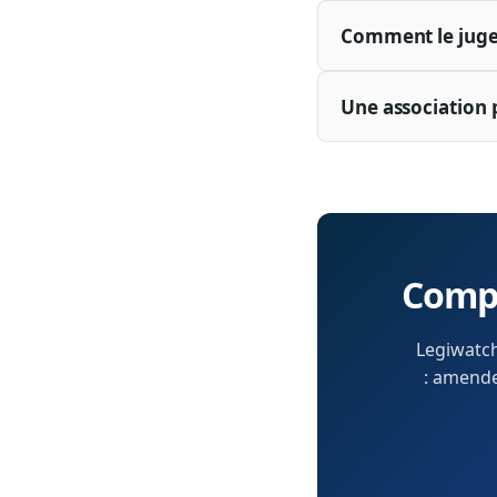
Comment le juge a
Une association p
Compr
Legiwatch
: amendem