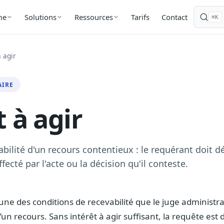
Tarifs
Contact
me
Solutions
Ressources
⌘K
à agir
AIRE
t à agir
bilité d'un recours contentieux : le requérant doit d
ecté par l'acte ou la décision qu'il conteste.
’une des conditions de recevabilité que le juge administrat
un recours. Sans intérêt à agir suffisant, la requête est 