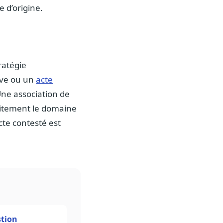
e d’origine.
ratégie
ive ou un
acte
 Une association de
citement le domaine
cte contesté est
tion