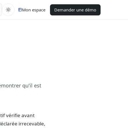
Mon espace
Demander une démo
émontrer qu'il est
if vérifie avant
déclarée irrecevable,