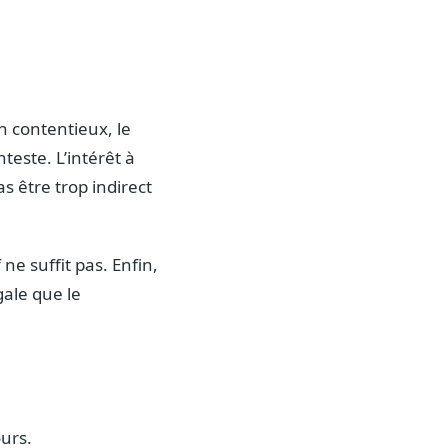
n contentieux, le
teste. L’intérêt à
as être trop indirect
ne suffit pas. Enfin,
gale que le
ours.