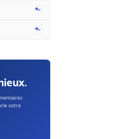
mieux.
ementaires
arle votre