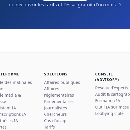
ou découvrir les tarifs et l'essai gratuit d'un mois →
ATEFORME
SOLUTIONS
CONSEIL
(ADVISORY)
lle des matinales
Affaires publiques
Réseau d'experts
io
Affaires
Audit & cartograp
lle média &
réglementaires
Formation IA
sse
Parlementaires
Outil IA sur mesu
istant IA
Journalistes
Lobbying ciblé
nscriptions IA
Chercheurs
thèses IA
Cas d'usage
rtes
Tarifs