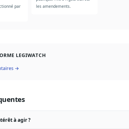
ctionné par
les amendements.
FORME LEGIWATCH
ntaires →
quentes
térêt à agir ?