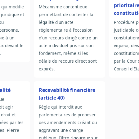
prioritair
 qui modifie
Mécanisme contentieux
constituti
juridique et
permettant de contester la
ou
légalité d'un acte
Procédure p
 personne,
réglementaire à l'occasion
justiciable 
oie à un
d'un recours dirigé contre un
constitution
ux devant le
acte individuel pris sur son
vigueur, dev
.
fondement, même si les
constitution
délais de recours direct sont
par la Cour 
expirés.
Conseil d'Éta
alité
Recevabilité financière
(article 40)
uel
it agir
Règle qui interdit aux
droit et
parlementaires de proposer
ixées par les
des amendements créant ou
s. Pierre
aggravant une charge
publique. Filtre rigoureux sur