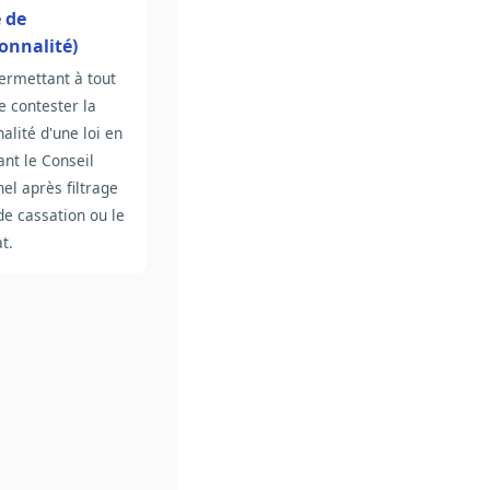
e de
onnalité)
ermettant à tout
de contester la
nalité d'une loi en
ant le Conseil
nel après filtrage
de cassation ou le
t.