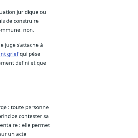
tuation juridique ou
is de construire
 commune, non.
e juge s’attache à
ant grief
qui pèse
rement défini et que
arge : toute personne
principe contester sa
ntaire : elle permet
 sur un acte