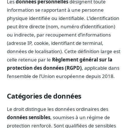
Les
données personnelles
désignent toute
Notes, briefings, tableaux de bord
information se rapportant à une personne
Fiches parlementaires
physique identifiée ou identifiable. L’identification
Parcours, mandats, prises de position
peut être directe (nom, numéro d’identification)
Registre HATVP
ou indirecte, par recoupement d’informations
Cartographier l'influence sur un dossier
(adresse IP, cookie, identifiant de terminal,
données de localisation). Cette définition large est
celle retenue par le
Règlement général sur la
Affaires publiques
protection des données (RGPD)
, applicable dans
Cabinets, DRI, consultants en lobbying
l’ensemble de l’Union européenne depuis 2018.
Affaires réglementaires
JO, décrets, conseil des ministres, AAI
Catégories de données
Fédérations & plaidoyer
ONG, syndicats, ordres, associations
Le droit distingue les données ordinaires des
Parlementaires
données sensibles
, soumises à un régime de
Préparez vos interventions et amendements
protection renforcé. Sont qualifiées de sensibles