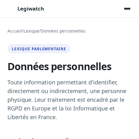
Legiwatch
Accueil
/
Lexique
/
Données personnelles
Assistant IA
LEXIQUE PARLEMENTAIRE
Posez vos questions, réponses sourcées
Données personnelles
Transcriptions IA
Toutes les séances AN/Sénat transcrites
Synthèses IA
Toute information permettant d'identifier,
Résumés automatiques des dossiers longs
directement ou indirectement, une personne
physique. Leur traitement est encadré par le
Veille des matinales radio
9 interviews politiques, analysées avant 10 h
RGPD en Europe et la loi Informatique et
Libertés en France.
Alertes personnalisées
Par dossier, personne, mot-clé
Exports & livrables