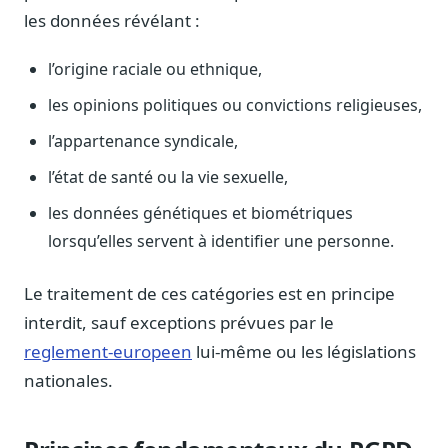
Journalistes
les données révélant :
Veille en temps réel, embeds pour vos contenus
l’origine raciale ou ethnique,
Chercheurs
Données exhaustives pour vos travaux académiques
les opinions politiques ou convictions religieuses,
Suivi par secteur
l’appartenance syndicale,
11 secteurs : énergie, santé, finance, numérique…
l’état de santé ou la vie sexuelle,
Cas d'usage concrets
les données génétiques et biométriques
Six cas pour gagner du temps
lorsqu’elles servent à identifier une personne.
Conseil (Advisory)
Consultants seniors, plateforme Legiwatch incluse
Le traitement de ces catégories est en principe
interdit, sauf exceptions prévues par le
reglement-europeen
lui-même ou les législations
nationales.
Guides pratiques
17 guides sur le Parlement, la procédure, le plaidoyer