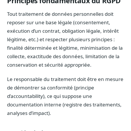
Principes fondamentaux du RGPD
Blog & Podcast Hémicycle
Analyses, méthodes, coulisses
Tout traitement de données personnelles doit
Lexique parlementaire
reposer sur une base légale (consentement,
1027 termes expliqués
exécution d’un contrat, obligation légale, intérêt
Glossaire affaires publiques
légitime, etc.) et respecter plusieurs principes :
Lexique par thème métier
finalité déterminée et légitime, minimisation de la
Sources couvertes
collecte, exactitude des données, limitation de la
23 flux indexés
conservation et sécurité appropriée.
Nouveautés produit
Le changelog mensuel
Le responsable du traitement doit être en mesure
de démontrer sa conformité (principe
Ils utilisent Legiwatch
Public Sénat, ONG, cabinets
d’accountability), ce qui suppose une
documentation interne (registre des traitements,
Qui sommes-nous
Méthode, valeurs et équipe
analyses d’impact).
Charte IA
Fiabilité, souveraineté, sobriété