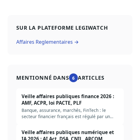
SUR LA PLATEFORME LEGIWATCH
Affaires Reglementaires →
MENTIONNÉ DANS
ARTICLES
6
Veille affaires publiques finance 2026 :
AMF, ACPR, loi PACTE, PLF
Banque, assurance, marchés, FinTech : le
secteur financier français est régulé par un
empilement européen (UE) et national (AMF,
ACPR, Banque de France). Méthode complète
Veille affaires publiques numérique et
pour construire une veille AP finance en 2026,
IA 2026 : AI Act, DSA, CNIL, ARCOM