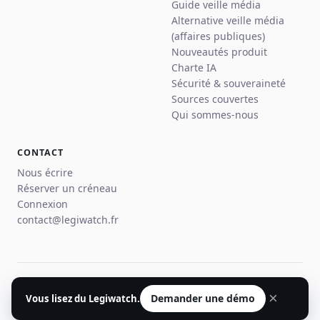
Guide veille média
Alternative veille média
(affaires publiques)
Nouveautés produit
Charte IA
Sécurité & souveraineté
Sources couvertes
Qui sommes-nous
CONTACT
Nous écrire
Réserver un créneau
Connexion
contact@legiwatch.fr
© 2026 Legiwatch · Paris
×
Demander une démo
Vous lisez du Legiwatch.
Mentions légales
Confidentialité
CGU
Plan du site