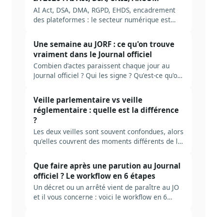
avec autorités, sources et arbitrages
AI Act, DSA, DMA, RGPD, EHDS, encadrement
structurants.
des plateformes : le secteur numérique est
désormais l'un des plus régulés. Méthode
complète pour construire une veille AP
Une semaine au JORF : ce qu'on trouve
numérique et IA en 2026, avec autorités,
vraiment dans le Journal officiel
sources et erreurs typiques.
Combien d'actes paraissent chaque jour au
Journal officiel ? Qui les signe ? Qu'est-ce qu'on
rate en ne lisant que le sommaire ? Plongée
dans la mécanique réelle du JORF, et ce qu'il
Veille parlementaire vs veille
faut industrialiser pour ne pas se noyer.
réglementaire : quelle est la différence
?
Les deux veilles sont souvent confondues, alors
qu'elles couvrent des moments différents de la
fabrique du droit. Tableau comparatif, cas
d'usage, et comment choisir (ou cumuler).
Que faire après une parution au Journal
officiel ? Le workflow en 6 étapes
Un décret ou un arrêté vient de paraître au JO
et il vous concerne : voici le workflow en 6
étapes pour qualifier l'impact, mobiliser les
équipes et acter les changements internes.