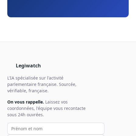
Legiwatch
L'IA spécialisée sur l'activité
parlementaire française. Sourcée,
vérifiable, française.
On vous rappelle.
Laissez vos
coordonnées, l'équipe vous recontacte
sous 24h ouvrées.
Votre prénom et nom
Votre email
Votre téléphone