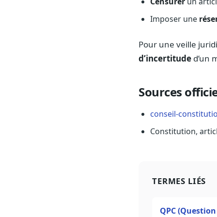
Censurer
un articl
Imposer une
rése
Pour une veille juri
d’incertitude
d’un m
Sources officie
conseil-constituti
Constitution, artic
TERMES LIÉS
QPC (Question