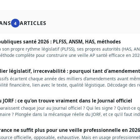
ANS
ARTICLES
4
 publiques santé 2026 : PLFSS, ANSM, HAS, méthodes
a son propre rythme législatif (PLFSS), ses propres autorités (HAS, 
éthode complète pour construire une veille AP santé efficace en 202
les sources prioritaires et les erreurs à éviter.
alier législatif, irrecevabilité : pourquoi tant d'amendemen
cessifs écartent chaque année des milliers d'amendements avant même
ilité financière, lien avec le texte, qualité légistique. Décodage des r
que ça change pour qui veut peser sur la loi.
JORF : ce qu'on trouve vraiment dans le Journal officiel
raissent chaque jour au Journal officiel ? Qui les signe ? Qu'est-ce q
aire ? Plongée dans la mécanique réelle du JORF, et ce qu'il faut ind
ance ne suffit plus pour une veille professionnelle en 202
source officielle, opposable, exhaustive. Mais en usage professionnel