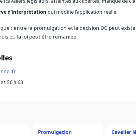
e (cavaliers législatifs, atteintes aux libertés, manque de cla
rve d’interprétation
qui modifie l’application réelle.
dique : entre la promulgation et la décision DC peut exist
ois où la loi peut être remaniée.
lles
onnel.fr
les 56 à 63
Promulgation
Cavalier lé