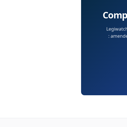
Compr
Legiwatch
: amendem