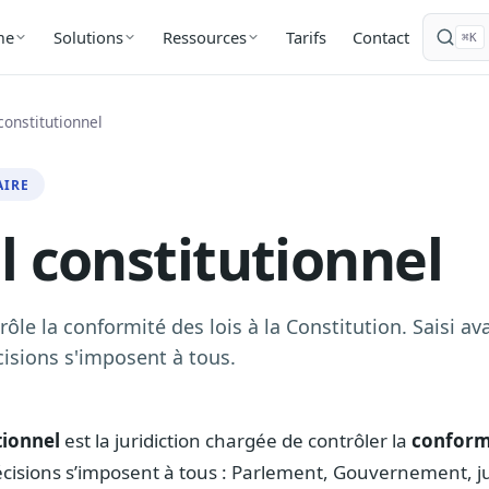
Tarifs
Contact
me
Solutions
Ressources
⌘K
constitutionnel
AIRE
l constitutionnel
trôle la conformité des lois à la Constitution. Saisi 
cisions s'imposent à tous.
tionnel
est la juridiction chargée de contrôler la
conformi
écisions s’imposent à tous : Parlement, Gouvernement, j