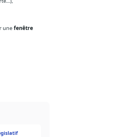
rté…),
er une
fenêtre
gislatif