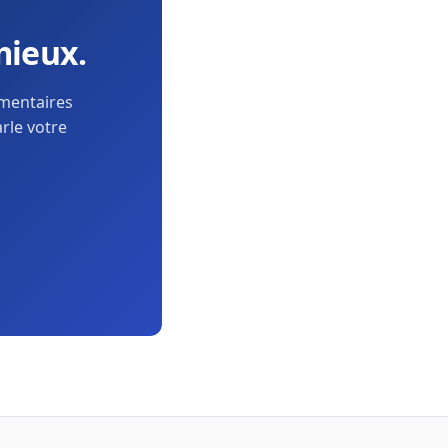
mieux.
ementaires
arle votre