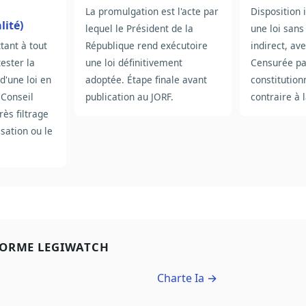
La promulgation est l'acte par
Disposition 
lité)
lequel le Président de la
une loi sans 
ant à tout
République rend exécutoire
indirect, av
tester la
une loi définitivement
Censurée pa
 d'une loi en
adoptée. Étape finale avant
constitutio
 Conseil
publication au JORF.
contraire à 
rès filtrage
sation ou le
FORME LEGIWATCH
Charte Ia →