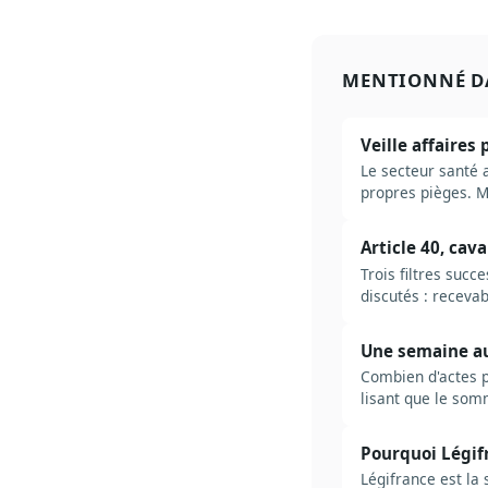
MENTIONNÉ D
Veille affaires
Le secteur santé 
propres pièges. M
acteurs à suivre, 
Article 40, cav
Trois filtres suc
discutés : recevab
tolérés, et de ce 
Une semaine au 
Combien d'actes pa
lisant que le somm
ne pas se noyer.
Pourquoi Légifr
Légifrance est la 