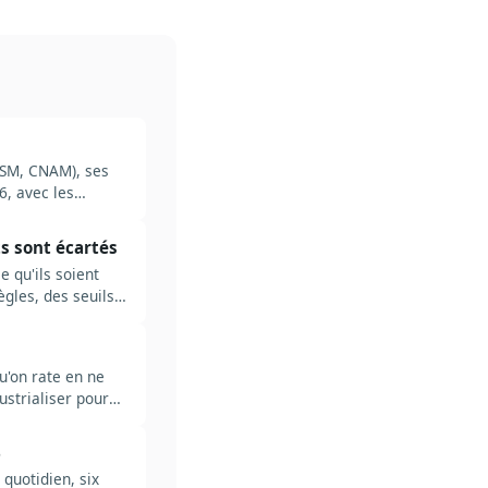
ANSM, CNAM), ses
6, avec les
ts sont écartés
 qu'ils soient
ègles, des seuils
u'on rate en ne
ustrialiser pour
6
 quotidien, six