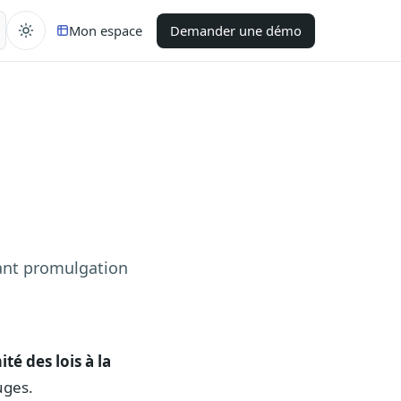
Mon espace
Demander une démo
avant promulgation
té des lois à la
uges.