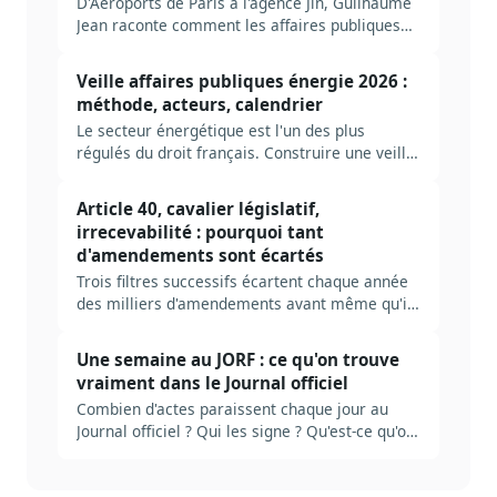
D'Aéroports de Paris à l'agence Jin, Guilhaume
Jean raconte comment les affaires publiques
sont devenues omnicanales : empathie,
dirigeant ambassadeur, IA et préparation de
Veille affaires publiques énergie 2026 :
2027.
méthode, acteurs, calendrier
Le secteur énergétique est l'un des plus
régulés du droit français. Construire une veille
AP utile suppose de cartographier les bons
dossiers, les bonnes autorités, les bons
Article 40, cavalier législatif,
signaux. Méthode complète, ancrée dans le
irrecevabilité : pourquoi tant
cycle PPE / loi de programmation énergie-
d'amendements sont écartés
climat / ARENH.
Trois filtres successifs écartent chaque année
des milliers d'amendements avant même qu'ils
soient discutés : recevabilité financière, lien
avec le texte, qualité légistique. Décodage des
Une semaine au JORF : ce qu'on trouve
règles, des seuils tolérés, et de ce que ça
vraiment dans le Journal officiel
change pour qui veut peser sur la loi.
Combien d'actes paraissent chaque jour au
Journal officiel ? Qui les signe ? Qu'est-ce qu'on
rate en ne lisant que le sommaire ? Plongée
dans la mécanique réelle du JORF, et ce qu'il