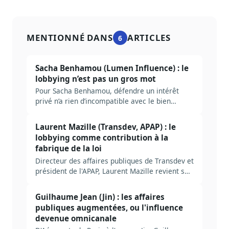
MENTIONNÉ DANS
ARTICLES
6
Sacha Benhamou (Lumen Influence) : le
lobbying n’est pas un gros mot
Pour Sacha Benhamou, défendre un intérêt
privé n’a rien d’incompatible avec le bien
commun. Un échange franc sur le lobbying, la
transparence et la fabrique de la loi.
Laurent Mazille (Transdev, APAP) : le
lobbying comme contribution à la
fabrique de la loi
Directeur des affaires publiques de Transdev et
président de l'APAP, Laurent Mazille revient sur
dix ans de loi Sapin 2, le rôle trop peu
interrogé de l'administration centrale et ce que
Guilhaume Jean (Jin) : les affaires
l'IA change au métier.
publiques augmentées, ou l'influence
devenue omnicanale