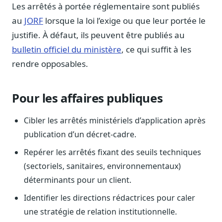
Blog & Podcast Hémicycle
Les arrêtés à portée réglementaire sont publiés
Analyses, méthodes, coulisses
au
JORF
lorsque la loi l’exige ou que leur portée le
Lexique parlementaire
justifie. À défaut, ils peuvent être publiés au
1027 termes expliqués
bulletin officiel du ministère
, ce qui suffit à les
Glossaire affaires publiques
rendre opposables.
Lexique par thème métier
Sources couvertes
Pour les affaires publiques
23 flux indexés
Nouveautés produit
Cibler les arrêtés ministériels d’application après
Le changelog mensuel
publication d’un décret-cadre.
Ils utilisent Legiwatch
Repérer les arrêtés fixant des seuils techniques
Public Sénat, ONG, cabinets
(sectoriels, sanitaires, environnementaux)
Qui sommes-nous
déterminants pour un client.
Méthode, valeurs et équipe
Identifier les directions rédactrices pour caler
Charte IA
une stratégie de relation institutionnelle.
Fiabilité, souveraineté, sobriété