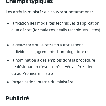
Champs typiques
Journalistes
Veille en temps réel, embeds pour vos contenus
Les arrêtés ministériels couvrent notamment :
Chercheurs
Données exhaustives pour vos travaux académiques
la fixation des modalités techniques d’application
d’un décret (formulaires, seuils techniques, listes)
Suivi par secteur
;
11 secteurs : énergie, santé, finance, numérique…
la délivrance ou le retrait d’autorisations
Cas d'usage concrets
individuelles (agréments, homologations) ;
Six cas pour gagner du temps
la nomination à des emplois dont la procédure
Conseil (Advisory)
Consultants seniors, plateforme Legiwatch incluse
de désignation n’est pas réservée au Président
ou au Premier ministre ;
l’organisation interne du ministère.
Guides pratiques
Publicité
17 guides sur le Parlement, la procédure, le plaidoyer