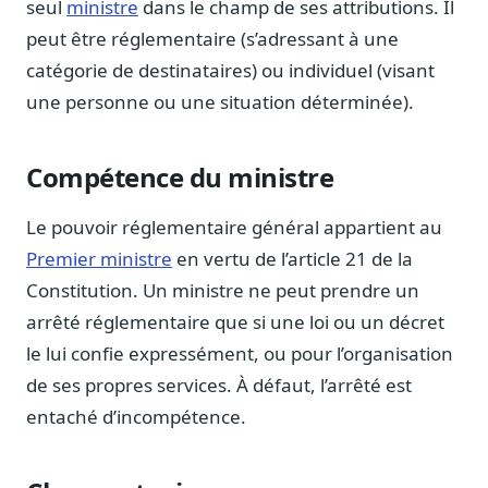
seul
ministre
dans le champ de ses attributions. Il
Notes, briefings, tableaux de bord
peut être réglementaire (s’adressant à une
Fiches parlementaires
catégorie de destinataires) ou individuel (visant
Parcours, mandats, prises de position
une personne ou une situation déterminée).
Registre HATVP
Cartographier l'influence sur un dossier
Compétence du ministre
Le pouvoir réglementaire général appartient au
Affaires publiques
Premier ministre
en vertu de l’article 21 de la
Cabinets, DRI, consultants en lobbying
Constitution. Un ministre ne peut prendre un
Affaires réglementaires
arrêté réglementaire que si une loi ou un décret
JO, décrets, conseil des ministres, AAI
le lui confie expressément, ou pour l’organisation
Fédérations & plaidoyer
de ses propres services. À défaut, l’arrêté est
ONG, syndicats, ordres, associations
entaché d’incompétence.
Parlementaires
Préparez vos interventions et amendements