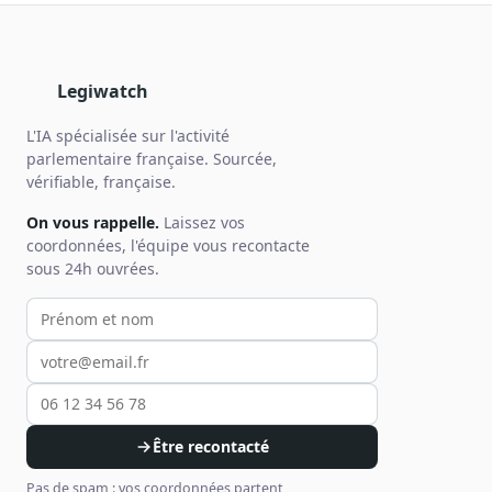
Legiwatch
L'IA spécialisée sur l'activité
parlementaire française. Sourcée,
vérifiable, française.
On vous rappelle.
Laissez vos
coordonnées, l'équipe vous recontacte
sous 24h ouvrées.
Votre prénom et nom
Votre email
Votre téléphone
Être recontacté
Pas de spam : vos coordonnées partent