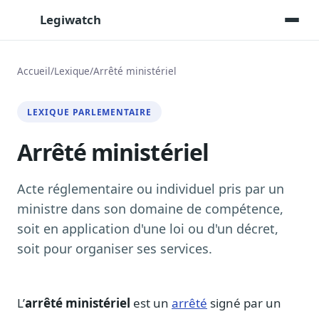
Legiwatch
Accueil
/
Lexique
/
Arrêté ministériel
Assistant IA
LEXIQUE PARLEMENTAIRE
Posez vos questions, réponses sourcées
Arrêté ministériel
Transcriptions IA
Toutes les séances AN/Sénat transcrites
Synthèses IA
Acte réglementaire ou individuel pris par un
Résumés automatiques des dossiers longs
ministre dans son domaine de compétence,
soit en application d'une loi ou d'un décret,
Veille des matinales radio
9 interviews politiques, analysées avant 10 h
soit pour organiser ses services.
Alertes personnalisées
Par dossier, personne, mot-clé
L’
arrêté ministériel
est un
arrêté
signé par un
Exports & livrables