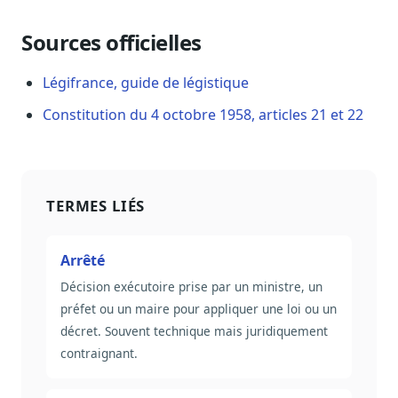
Sécurité
Sources officielles
Hébergement européen, RGPD
Presse
Légifrance, guide de légistique
Kit média, contacts
Constitution du 4 octobre 1958, articles 21 et 22
TERMES LIÉS
Arrêté
Décision exécutoire prise par un ministre, un
préfet ou un maire pour appliquer une loi ou un
décret. Souvent technique mais juridiquement
contraignant.