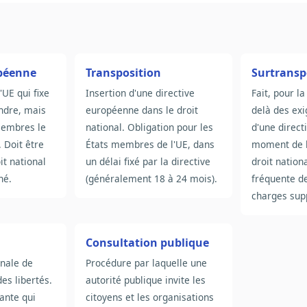
opéenne
Transposition
Surtransp
l'UE qui fixe
Insertion d'une directive
Fait, pour la
indre, mais
européenne dans le droit
delà des ex
membres le
national. Obligation pour les
d'une direc
 Doit être
États membres de l'UE, dans
moment de l
it national
un délai fixé par la directive
droit nation
né.
(généralement 18 à 24 mois).
fréquente d
charges sup
Consultation publique
nale de
Procédure par laquelle une
des libertés.
autorité publique invite les
ante qui
citoyens et les organisations