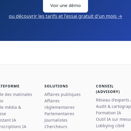
Voir une démo
ou découvrir les tarifs et l'essai gratuit d'un mois →
ATEFORME
SOLUTIONS
CONSEIL
(ADVISORY)
lle des matinales
Affaires publiques
Réseau d'experts
io
Affaires
Audit & cartograp
lle média &
réglementaires
Formation IA
sse
Parlementaires
Outil IA sur mesu
istant IA
Journalistes
Lobbying ciblé
nscriptions IA
Chercheurs