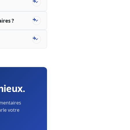
ires ?
mieux.
ementaires
arle votre