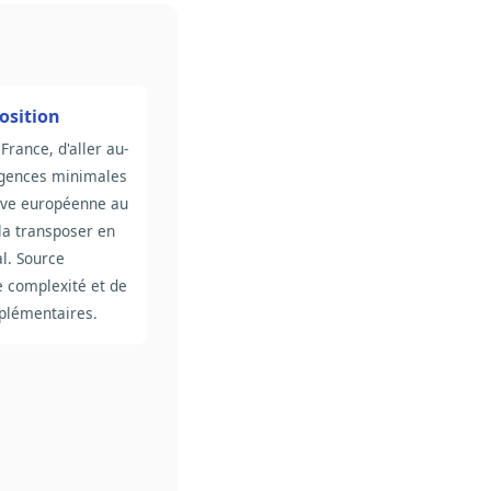
osition
 France, d'aller au-
igences minimales
tive européenne au
a transposer en
al. Source
e complexité et de
plémentaires.