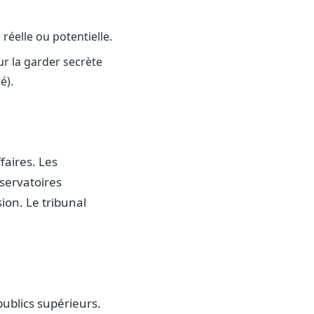
réelle ou potentielle.
ur la garder secrète
é).
ffaires. Les
nservatoires
sion. Le tribunal
publics supérieurs.