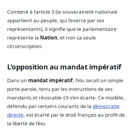
Journalistes
Combiné à l’article 3 (la souveraineté nationale
Veille en temps réel, embeds pour vos contenus
appartient au peuple, qui l’exerce par ses
Chercheurs
Données exhaustives pour vos travaux académiques
représentants), il signifie que le parlementaire
représente la
Nation
, et non sa seule
Suivi par secteur
circonscription.
11 secteurs : énergie, santé, finance, numérique…
Cas d'usage concrets
L’opposition au mandat impératif
Six cas pour gagner du temps
Conseil (Advisory)
Dans un
mandat impératif
, l’élu serait un simple
Consultants seniors, plateforme Legiwatch incluse
porte-parole, tenu par les instructions de ses
mandants et révocable s’il s’en écarte. Ce modèle,
défendu par certains courants de la
démocratie
directe
, est écarté par le droit français au profit de
Guides pratiques
17 guides sur le Parlement, la procédure, le plaidoyer
la liberté de l’élu.