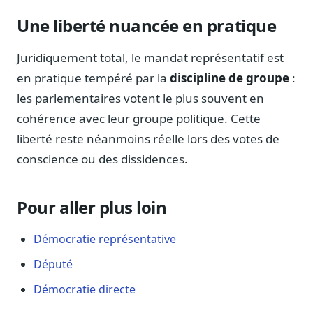
Blog & Podcast Hémicycle
Analyses, méthodes, coulisses
Une liberté nuancée en pratique
Lexique parlementaire
Juridiquement total, le mandat représentatif est
1027 termes expliqués
en pratique tempéré par la
discipline de groupe
:
Glossaire affaires publiques
les parlementaires votent le plus souvent en
Lexique par thème métier
cohérence avec leur groupe politique. Cette
Sources couvertes
liberté reste néanmoins réelle lors des votes de
23 flux indexés
conscience ou des dissidences.
Nouveautés produit
Le changelog mensuel
Pour aller plus loin
Ils utilisent Legiwatch
Public Sénat, ONG, cabinets
Démocratie représentative
Qui sommes-nous
Député
Méthode, valeurs et équipe
Démocratie directe
Charte IA
Fiabilité, souveraineté, sobriété