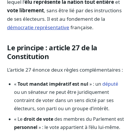
lequel l’
élu représente la nation tout entière
et
Notes, briefings, tableaux de bord
vote librement
, sans être lié par des instructions
Fiches parlementaires
de ses électeurs. Il est au fondement de la
Parcours, mandats, prises de position
démocratie représentative
française.
Registre HATVP
Cartographier l'influence sur un dossier
Le principe : article 27 de la
Constitution
Affaires publiques
L’article 27 énonce deux règles complémentaires :
Cabinets, DRI, consultants en lobbying
«
Tout mandat impératif est nul
» : un
député
Affaires réglementaires
JO, décrets, conseil des ministres, AAI
ou un sénateur ne peut être juridiquement
contraint de voter dans un sens dicté par ses
Fédérations & plaidoyer
électeurs, son parti ou un groupe d’intérêt.
ONG, syndicats, ordres, associations
« Le
droit de vote
des membres du Parlement est
Parlementaires
Préparez vos interventions et amendements
personnel
» : le vote appartient à l’élu lui-même.