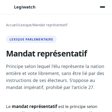
Legiwatch
Accueil
/
Lexique
/
Mandat représentatif
Assistant IA
LEXIQUE PARLEMENTAIRE
Posez vos questions, réponses sourcées
Mandat représentatif
Transcriptions IA
Toutes les séances AN/Sénat transcrites
Synthèses IA
Principe selon lequel l'élu représente la nation
Résumés automatiques des dossiers longs
entière et vote librement, sans être lié par des
instructions de ses électeurs. S'oppose au
Veille des matinales radio
9 interviews politiques, analysées avant 10 h
mandat impératif, prohibé par l'article 27.
Alertes personnalisées
Par dossier, personne, mot-clé
Le
mandat représentatif
est le principe selon
Exports & livrables