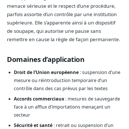
Journalistes
menace sérieuse et le respect d’une procédure,
Veille en temps réel, embeds pour vos contenus
parfois assortie d’un contrôle par une institution
Chercheurs
supérieure. Elle s’apparente ainsi à un dispositif
Données exhaustives pour vos travaux académiques
de soupape, qui autorise une pause sans
remettre en cause la règle de façon permanente.
Suivi par secteur
11 secteurs : énergie, santé, finance, numérique…
Domaines d’application
Cas d'usage concrets
Six cas pour gagner du temps
Droit de l’Union européenne
: suspension d’une
Conseil (Advisory)
mesure ou réintroduction temporaire d’un
Consultants seniors, plateforme Legiwatch incluse
contrôle dans des cas prévus par les textes
Accords commerciaux
: mesures de sauvegarde
face à un afflux d’importations menaçant un
Guides pratiques
secteur
17 guides sur le Parlement, la procédure, le plaidoyer
Sécurité et santé
: retrait ou suspension d’un