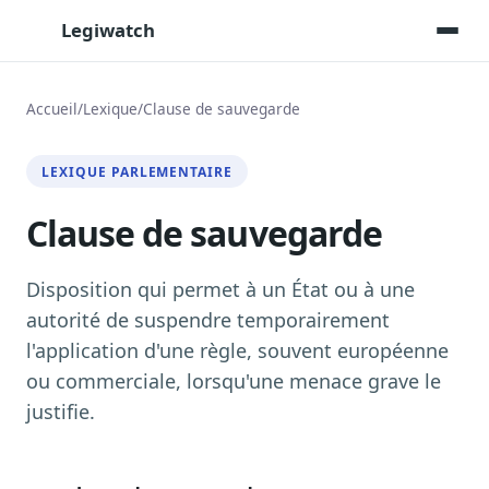
Legiwatch
Accueil
/
Lexique
/
Clause de sauvegarde
Assistant IA
LEXIQUE PARLEMENTAIRE
Posez vos questions, réponses sourcées
Clause de sauvegarde
Transcriptions IA
Toutes les séances AN/Sénat transcrites
Synthèses IA
Disposition qui permet à un État ou à une
Résumés automatiques des dossiers longs
autorité de suspendre temporairement
l'application d'une règle, souvent européenne
Veille des matinales radio
9 interviews politiques, analysées avant 10 h
ou commerciale, lorsqu'une menace grave le
justifie.
Alertes personnalisées
Par dossier, personne, mot-clé
Exports & livrables