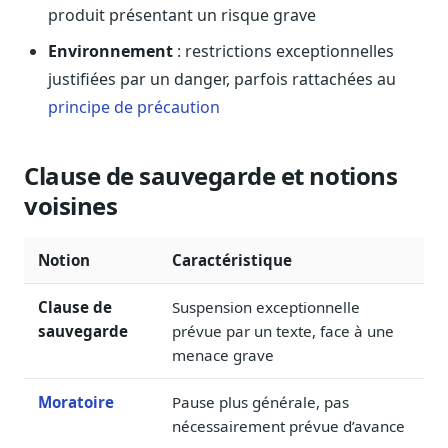
Blog & Podcast Hémicycle
produit présentant un risque grave
Analyses, méthodes, coulisses
Environnement
: restrictions exceptionnelles
Lexique parlementaire
justifiées par un danger, parfois rattachées au
1027 termes expliqués
principe de précaution
Glossaire affaires publiques
Lexique par thème métier
Clause de sauvegarde et notions
Sources couvertes
voisines
23 flux indexés
Nouveautés produit
Le changelog mensuel
Notion
Caractéristique
Ils utilisent Legiwatch
Clause de
Suspension exceptionnelle
Public Sénat, ONG, cabinets
sauvegarde
prévue par un texte, face à une
menace grave
Qui sommes-nous
Méthode, valeurs et équipe
Moratoire
Pause plus générale, pas
Charte IA
nécessairement prévue d’avance
Fiabilité, souveraineté, sobriété