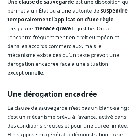
Une
clause de sauvegarde
est une disposition qui
Notes, briefings, tableaux de bord
permet à un État ou à une autorité de
suspendre
Fiches parlementaires
temporairement l’application d’une règle
Parcours, mandats, prises de position
lorsqu’une
menace grave
le justifie. On la
Registre HATVP
rencontre fréquemment en droit européen et
Cartographier l'influence sur un dossier
dans les accords commerciaux, mais le
mécanisme existe dès qu’un texte prévoit une
dérogation encadrée face à une situation
Affaires publiques
exceptionnelle.
Cabinets, DRI, consultants en lobbying
Affaires réglementaires
Une dérogation encadrée
JO, décrets, conseil des ministres, AAI
Fédérations & plaidoyer
La clause de sauvegarde n’est pas un blanc-seing :
ONG, syndicats, ordres, associations
c’est un mécanisme prévu à l’avance, activé dans
Parlementaires
des conditions précises et pour une durée limitée.
Préparez vos interventions et amendements
Elle suppose en général la démonstration d’une