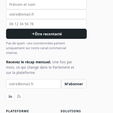
Votre prénom et nom
Votre email
Votre téléphone
Être recontacté
Pas de spam : vos coordonnées partent
uniquement sur notre canal commercial
interne.
Recevez le récap mensuel.
Une fois par
mois, ce qui change dans le Parlement et
sur la plateforme.
Votre email pour la newsletter
M'abonner
PLATEFORME
SOLUTIONS