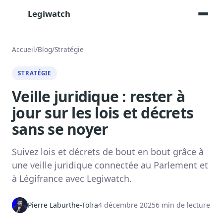
Legiwatch
Accueil
/
Blog
/
Stratégie
Assistant IA
STRATÉGIE
Posez vos questions, réponses sourcées
Veille juridique : rester à
Transcriptions IA
jour sur les lois et décrets
Toutes les séances AN/Sénat transcrites
sans se noyer
Synthèses IA
Résumés automatiques des dossiers longs
Suivez lois et décrets de bout en bout grâce à
Veille des matinales radio
une veille juridique connectée au Parlement et
9 interviews politiques, analysées avant 10 h
à Légifrance avec Legiwatch.
Alertes personnalisées
Par dossier, personne, mot-clé
Pierre Laburthe-Tolra
4 décembre 2025
6 min de lecture
Exports & livrables