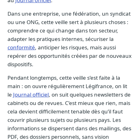
au
Journal officiel
.
Sécurité
Dans une entreprise, une fédération, un syndicat
Hébergement européen, RGPD
ou une ONG, cette veille sert à plusieurs choses :
Presse
comprendre ce qui change dans ton secteur,
Kit média, contacts
adapter les pratiques internes, sécuriser la
conformité
, anticiper les risques, mais aussi
repérer des opportunités créées par de nouveaux
dispositifs.
Pendant longtemps, cette veille s’est faite à la
main : on ouvre régulièrement Légifrance, on lit
le
Journal officiel
, on suit quelques newsletters de
cabinets ou de revues. C’est mieux que rien, mais
cela devient difficilement tenable dès qu’il faut
couvrir plusieurs sujets ou plusieurs pays. Les
informations se dispersent dans des mailings, des
PDF, des dossiers personnels, sans vision