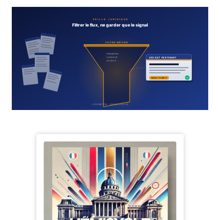
Notes, briefings, tableaux de bord
Fiches parlementaires
Parcours, mandats, prises de position
Registre HATVP
Cartographier l'influence sur un dossier
Affaires publiques
Cabinets, DRI, consultants en lobbying
Affaires réglementaires
JO, décrets, conseil des ministres, AAI
Fédérations & plaidoyer
ONG, syndicats, ordres, associations
Parlementaires
Préparez vos interventions et amendements