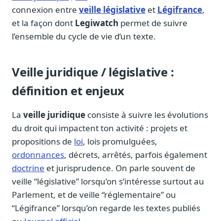
Blog & Podcast Hémicycle
connexion entre
veille législative
et
Légifrance
,
Analyses, méthodes, coulisses
et la façon dont
Legiwatch
permet de suivre
Lexique parlementaire
l’ensemble du cycle de vie d’un texte.
1027 termes expliqués
Glossaire affaires publiques
Veille juridique / législative :
Lexique par thème métier
définition et enjeux
Sources couvertes
23 flux indexés
La
veille juridique
consiste à suivre les évolutions
Nouveautés produit
du droit qui impactent ton activité : projets et
Le changelog mensuel
propositions de
loi
, lois promulguées,
Ils utilisent Legiwatch
ordonnances
, décrets, arrêtés, parfois également
Public Sénat, ONG, cabinets
doctrine
et jurisprudence. On parle souvent de
Qui sommes-nous
veille “législative” lorsqu’on s’intéresse surtout au
Méthode, valeurs et équipe
Parlement, et de veille “réglementaire” ou
Charte IA
“Légifrance” lorsqu’on regarde les textes publiés
Fiabilité, souveraineté, sobriété