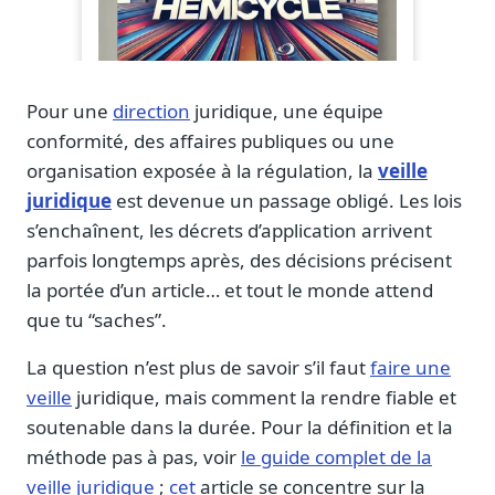
Journalistes
Veille en temps réel, embeds pour vos contenus
Chercheurs
Données exhaustives pour vos travaux académiques
Pour une
direction
juridique, une équipe
conformité, des affaires publiques ou une
Suivi par secteur
organisation exposée à la régulation, la
veille
11 secteurs : énergie, santé, finance, numérique…
juridique
est devenue un passage obligé. Les lois
Cas d'usage concrets
s’enchaînent, les décrets d’application arrivent
Six cas pour gagner du temps
parfois longtemps après, des décisions précisent
Conseil (Advisory)
la portée d’un article… et tout le monde attend
Consultants seniors, plateforme Legiwatch incluse
que tu “saches”.
La question n’est plus de savoir s’il faut
faire une
veille
juridique, mais comment la rendre fiable et
soutenable dans la durée. Pour la définition et la
Guides pratiques
méthode pas à pas, voir
le guide complet de la
17 guides sur le Parlement, la procédure, le plaidoyer
veille juridique
;
cet
article se concentre sur la