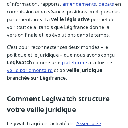
d’information, rapports,
amendements
,
débats
en
commission et en séance, positions publiques des
parlementaires. La
veille législative
permet de
voir tout cela, tandis que Légifrance donne la
version finale et les évolutions dans le temps.
C’est pour reconnecter ces deux mondes – le
politique et le juridique – que nous avons conçu
Legiwatch
comme une
plateforme
à la fois de
veille parlementaire
et de
veille juridique
branchée sur Légifrance
.
Comment Legiwatch structure
votre veille juridique
Legiwatch agrège l’activité de l’
Assemblée