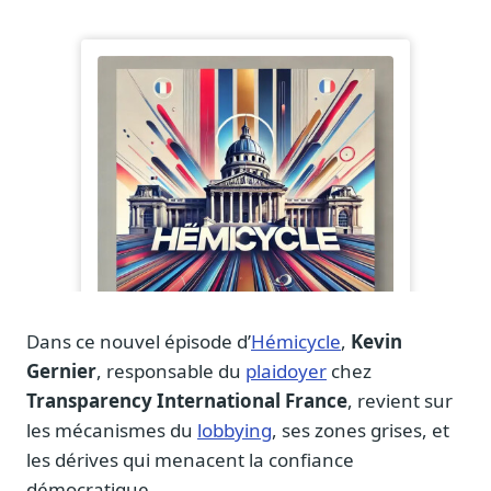
Journalistes
Veille en temps réel, embeds pour vos contenus
Chercheurs
Données exhaustives pour vos travaux académiques
Suivi par secteur
11 secteurs : énergie, santé, finance, numérique…
Cas d'usage concrets
Six cas pour gagner du temps
Conseil (Advisory)
Consultants seniors, plateforme Legiwatch incluse
Dans ce nouvel épisode d’
Hémicycle
,
Kevin
Gernier
, responsable du
plaidoyer
chez
Transparency International France
, revient sur
les mécanismes du
lobbying
, ses zones grises, et
Guides pratiques
17 guides sur le Parlement, la procédure, le plaidoyer
les dérives qui menacent la confiance
démocratique.