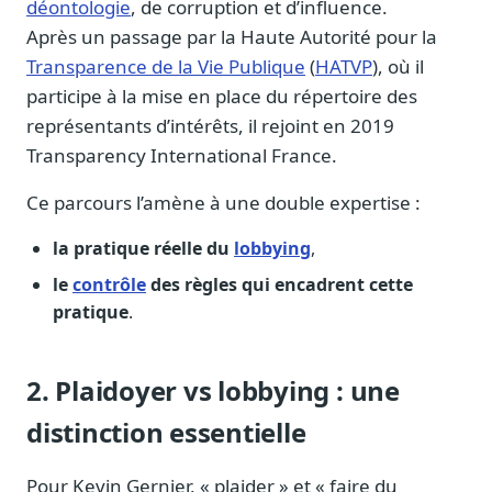
déontologie
, de corruption et d’influence.
Sécurité
Après un passage par la Haute Autorité pour la
Hébergement européen, RGPD
Transparence de la Vie Publique
(
HATVP
), où il
Presse
participe à la mise en place du répertoire des
Kit média, contacts
représentants d’intérêts, il rejoint en 2019
Transparency International France.
Ce parcours l’amène à une double expertise :
la pratique réelle du
lobbying
,
le
contrôle
des règles qui encadrent cette
pratique
.
2. Plaidoyer vs lobbying : une
distinction essentielle
Pour Kevin Gernier, « plaider » et « faire du