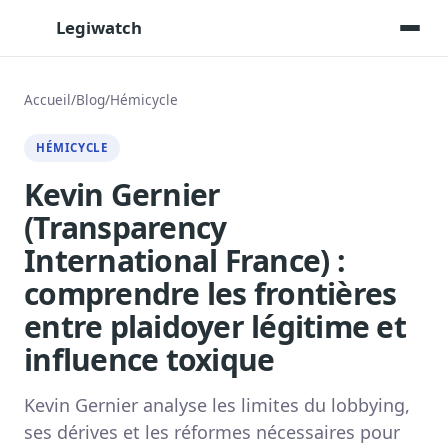
Legiwatch
Accueil
/
Blog
/
Hémicycle
Assistant IA
HÉMICYCLE
Posez vos questions, réponses sourcées
Kevin Gernier
Transcriptions IA
(Transparency
Toutes les séances AN/Sénat transcrites
International France) :
Synthèses IA
Résumés automatiques des dossiers longs
comprendre les frontières
entre plaidoyer légitime et
Veille des matinales radio
9 interviews politiques, analysées avant 10 h
influence toxique
Alertes personnalisées
Par dossier, personne, mot-clé
Kevin Gernier analyse les limites du lobbying,
ses dérives et les réformes nécessaires pour
Exports & livrables