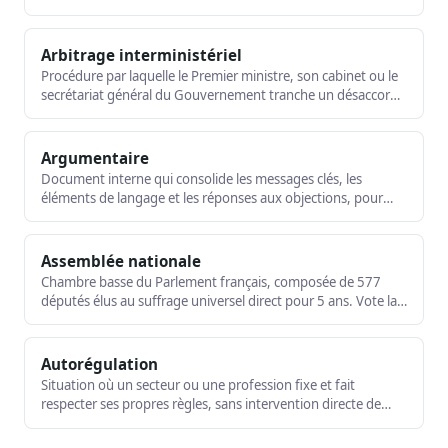
légitimes et transparentes. Terme anglais souvent utilisé à
côté de « plaidoyer ».
Arbitrage interministériel
Procédure par laquelle le Premier ministre, son cabinet ou le
secrétariat général du Gouvernement tranche un désaccord
entre ministères sur un texte, une mesure ou une position.
Argumentaire
Document interne qui consolide les messages clés, les
éléments de langage et les réponses aux objections, pour
outiller les représentants d'une organisation dans leurs
échanges avec les décideurs publics.
Assemblée nationale
Chambre basse du Parlement français, composée de 577
députés élus au suffrage universel direct pour 5 ans. Vote la
loi, contrôle le Gouvernement, peut le renverser. Palais
Bourbon.
Autorégulation
Situation où un secteur ou une profession fixe et fait
respecter ses propres règles, sans intervention directe de
l'État : codes de conduite, déontologie. À distinguer de la
corégulation.