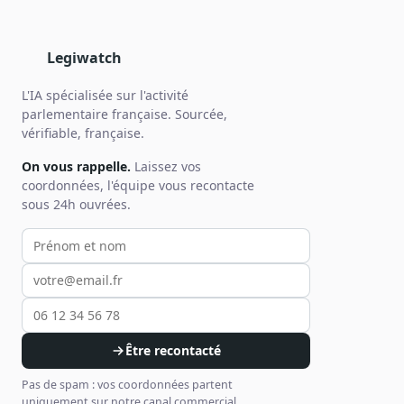
Legiwatch
L'IA spécialisée sur l'activité
parlementaire française. Sourcée,
vérifiable, française.
On vous rappelle.
Laissez vos
coordonnées, l'équipe vous recontacte
sous 24h ouvrées.
Votre prénom et nom
Votre email
Votre téléphone
Être recontacté
Pas de spam : vos coordonnées partent
uniquement sur notre canal commercial