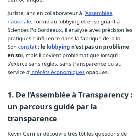
Blog & Podcast Hémicycle
Analyses, méthodes, coulisses
Juriste, ancien collaborateur à l’
Assemblée
Lexique parlementaire
nationale
, formé au lobbying et enseignant à
1027 termes expliqués
Sciences Po Bordeaux, il analyse avec précision les
pratiques d’influence dans la fabrique de la loi.
Glossaire affaires publiques
Lexique par thème métier
Son
constat
:
le
lobbying
n’est pas un problème
en soi
, mais il devient problématique lorsqu’il
Sources couvertes
s’exerce sans règles, sans transparence ou au
23 flux indexés
service d’
intérêts économiques
opaques.
Nouveautés produit
Le changelog mensuel
1. De l’Assemblée à Transparency :
Ils utilisent Legiwatch
Public Sénat, ONG, cabinets
un parcours guidé par la
Qui sommes-nous
transparence
Méthode, valeurs et équipe
Charte IA
Kevin Gernier découvre très tôt les questions de
Fiabilité, souveraineté, sobriété