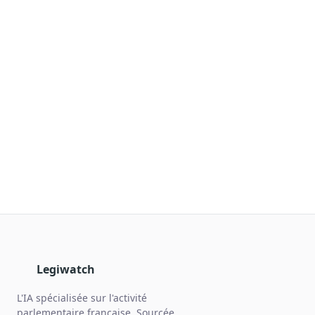
Blog & Podcast Hémicycle
Analyses, méthodes, coulisses
Lexique parlementaire
1027 termes expliqués
Glossaire affaires publiques
Lexique par thème métier
Sources couvertes
23 flux indexés
Nouveautés produit
Le changelog mensuel
Ils utilisent Legiwatch
Public Sénat, ONG, cabinets
Qui sommes-nous
Méthode, valeurs et équipe
Legiwatch
Charte IA
L'IA spécialisée sur l'activité
Fiabilité, souveraineté, sobriété
parlementaire française. Sourcée,