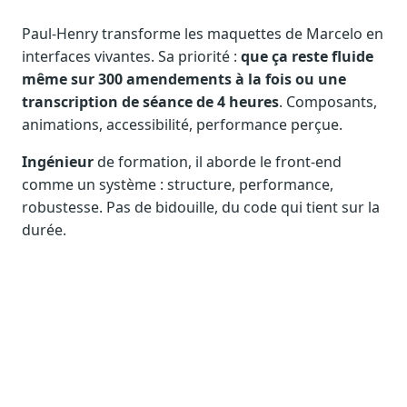
Notes, briefings, tableaux de bord
Paul-Henry transforme les maquettes de Marcelo en
Fiches parlementaires
interfaces vivantes. Sa priorité :
que ça reste fluide
Parcours, mandats, prises de position
même sur 300 amendements à la fois ou une
Registre HATVP
transcription de séance de 4 heures
. Composants,
Cartographier l'influence sur un dossier
animations, accessibilité, performance perçue.
Ingénieur
de formation, il aborde le front-end
comme un système : structure, performance,
robustesse. Pas de bidouille, du code qui tient sur la
Affaires publiques
durée.
Cabinets, DRI, consultants en lobbying
Affaires réglementaires
JO, décrets, conseil des ministres, AAI
Fédérations & plaidoyer
ONG, syndicats, ordres, associations
Parlementaires
Préparez vos interventions et amendements