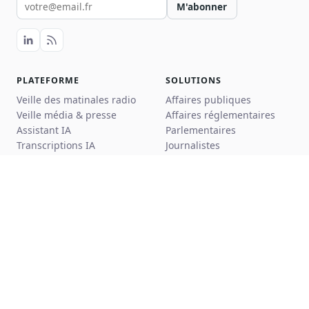
Votre email pour la newsletter
M'abonner
PLATEFORME
SOLUTIONS
Veille des matinales radio
Affaires publiques
Veille média & presse
Affaires réglementaires
Assistant IA
Parlementaires
Transcriptions IA
Journalistes
Synthèses IA
Chercheurs
Alertes
Cas d'usage
Exports
Tarifs
Fiches parlementaires
Configurer ma veille
CONSEIL (ADVISORY)
RESSOURCES
Réseau d'experts AP
Blog
Audit & cartographie
Podcast Hémicycle
Formation IA
Invités du podcast
Outil IA sur mesure
Lexique parlementaire