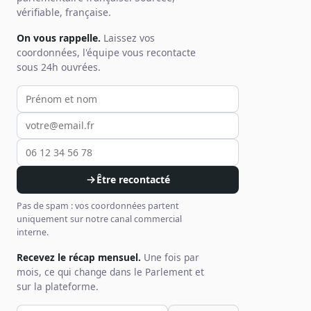
vérifiable, française.
Sécurité
Hébergement européen, RGPD
On vous rappelle.
Laissez vos
coordonnées, l'équipe vous recontacte
Presse
sous 24h ouvrées.
Kit média, contacts
Votre prénom et nom
Votre email
Votre téléphone
Être recontacté
Pas de spam : vos coordonnées partent
uniquement sur notre canal commercial
interne.
Recevez le récap mensuel.
Une fois par
mois, ce qui change dans le Parlement et
sur la plateforme.