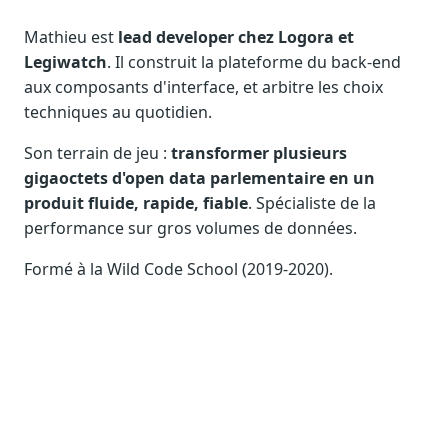
Notes, briefings, tableaux de bord
Mathieu est
lead developer chez Logora et
Fiches parlementaires
Legiwatch
. Il construit la plateforme du back-end
Parcours, mandats, prises de position
aux composants d'interface, et arbitre les choix
Registre HATVP
techniques au quotidien.
Cartographier l'influence sur un dossier
Son terrain de jeu :
transformer plusieurs
gigaoctets d'open data parlementaire en un
produit fluide, rapide, fiable
. Spécialiste de la
performance sur gros volumes de données.
Affaires publiques
Cabinets, DRI, consultants en lobbying
Formé à la Wild Code School (2019-2020).
Affaires réglementaires
JO, décrets, conseil des ministres, AAI
Fédérations & plaidoyer
ONG, syndicats, ordres, associations
Parlementaires
Préparez vos interventions et amendements