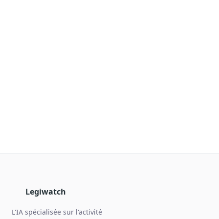
Blog & Podcast Hémicycle
Analyses, méthodes, coulisses
Lexique parlementaire
1027 termes expliqués
Glossaire affaires publiques
Lexique par thème métier
Sources couvertes
23 flux indexés
Nouveautés produit
Le changelog mensuel
Ils utilisent Legiwatch
Public Sénat, ONG, cabinets
Qui sommes-nous
Méthode, valeurs et équipe
Legiwatch
Charte IA
L'IA spécialisée sur l'activité
Fiabilité, souveraineté, sobriété