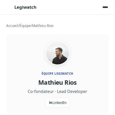
Legiwatch
Accueil
/
Équipe
/
Mathieu Rios
Assistant IA
Posez vos questions, réponses sourcées
Transcriptions IA
Toutes les séances AN/Sénat transcrites
Synthèses IA
Résumés automatiques des dossiers longs
ÉQUIPE LEGIWATCH
Mathieu Rios
Veille des matinales radio
9 interviews politiques, analysées avant 10 h
Co-fondateur · Lead Developer
Alertes personnalisées
Par dossier, personne, mot-clé
LinkedIn
Exports & livrables