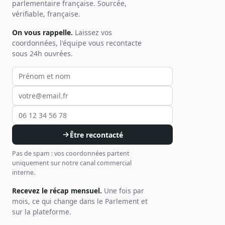
parlementaire française. Sourcée,
Sécurité
vérifiable, française.
Hébergement européen, RGPD
On vous rappelle.
Laissez vos
Presse
coordonnées, l'équipe vous recontacte
Kit média, contacts
sous 24h ouvrées.
Votre prénom et nom
Votre email
Votre téléphone
Être recontacté
Pas de spam : vos coordonnées partent
uniquement sur notre canal commercial
interne.
Recevez le récap mensuel.
Une fois par
mois, ce qui change dans le Parlement et
sur la plateforme.