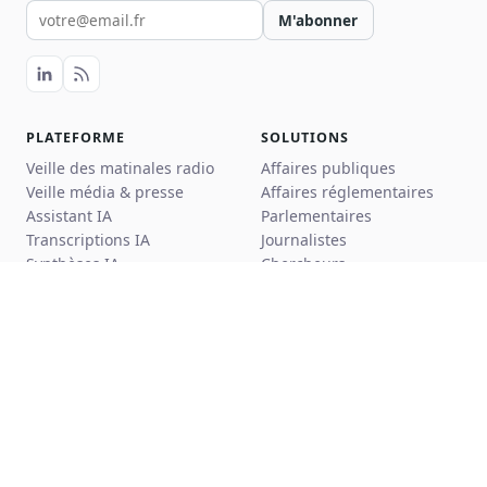
Votre email pour la newsletter
M'abonner
PLATEFORME
SOLUTIONS
Veille des matinales radio
Affaires publiques
Veille média & presse
Affaires réglementaires
Assistant IA
Parlementaires
Transcriptions IA
Journalistes
Synthèses IA
Chercheurs
Alertes
Cas d'usage
Exports
Tarifs
Fiches parlementaires
Configurer ma veille
CONSEIL (ADVISORY)
RESSOURCES
Réseau d'experts AP
Blog
Audit & cartographie
Podcast Hémicycle
Formation IA
Invités du podcast