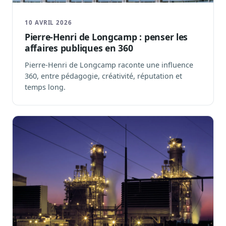
Sécurité
Hébergement européen, RGPD
10 AVRIL 2026
Pierre-Henri de Longcamp : penser les
Presse
affaires publiques en 360
Kit média, contacts
Pierre-Henri de Longcamp raconte une influence
360, entre pédagogie, créativité, réputation et
temps long.