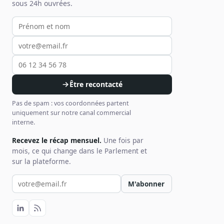
sous 24h ouvrées.
Votre prénom et nom
Votre email
Votre téléphone
Être recontacté
Pas de spam : vos coordonnées partent
uniquement sur notre canal commercial
interne.
Recevez le récap mensuel.
Une fois par
mois, ce qui change dans le Parlement et
sur la plateforme.
Votre email pour la newsletter
M'abonner