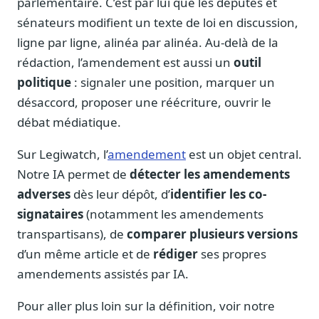
parlementaire. C’est par lui que les députés et
Notes, briefings, tableaux de bord
sénateurs modifient un texte de loi en discussion,
Fiches parlementaires
ligne par ligne, alinéa par alinéa. Au-delà de la
Parcours, mandats, prises de position
rédaction, l’amendement est aussi un
outil
Registre HATVP
politique
: signaler une position, marquer un
Cartographier l'influence sur un dossier
désaccord, proposer une réécriture, ouvrir le
débat médiatique.
Sur Legiwatch, l’
amendement
est un objet central.
Affaires publiques
Notre IA permet de
détecter les amendements
Cabinets, DRI, consultants en lobbying
adverses
dès leur dépôt, d’
identifier les co-
Affaires réglementaires
signataires
(notamment les amendements
JO, décrets, conseil des ministres, AAI
transpartisans), de
comparer plusieurs versions
Fédérations & plaidoyer
d’un même article et de
rédiger
ses propres
ONG, syndicats, ordres, associations
amendements assistés par IA.
Parlementaires
Pour aller plus loin sur la définition, voir notre
Préparez vos interventions et amendements