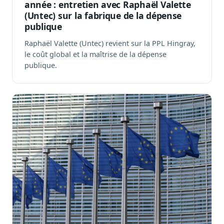
année : entretien avec Raphaël Valette
Blog & Podcast Hémicycle
(Untec) sur la fabrique de la dépense
Analyses, méthodes, coulisses
publique
Lexique parlementaire
Raphaël Valette (Untec) revient sur la PPL Hingray,
1027 termes expliqués
le coût global et la maîtrise de la dépense
Glossaire affaires publiques
publique.
Lexique par thème métier
Sources couvertes
23 flux indexés
Nouveautés produit
Le changelog mensuel
Ils utilisent Legiwatch
Public Sénat, ONG, cabinets
Qui sommes-nous
Méthode, valeurs et équipe
Charte IA
Fiabilité, souveraineté, sobriété