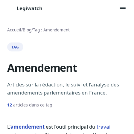
Legiwatch
Accueil
/
Blog
/
Tag : Amendement
Assistant IA
TAG
Posez vos questions, réponses sourcées
Transcriptions IA
Amendement
Toutes les séances AN/Sénat transcrites
Synthèses IA
Résumés automatiques des dossiers longs
Articles sur la rédaction, le suivi et l'analyse des
amendements parlementaires en France.
Veille des matinales radio
9 interviews politiques, analysées avant 10 h
12
articles dans ce tag
Alertes personnalisées
Par dossier, personne, mot-clé
L’
amendement
est l’outil principal du
travail
Exports & livrables