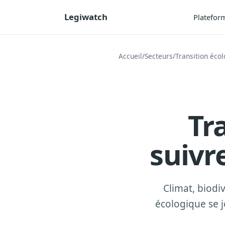
Legiwatch
Platefor
Accueil
/
Secteurs
/
Transition éco
Tr
suivr
Climat, biodiv
écologique se j