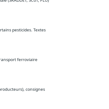
riale (SRADDET, SCoT, PLU)
rtains pesticides. Textes
ransport ferroviaire
 producteurs), consignes