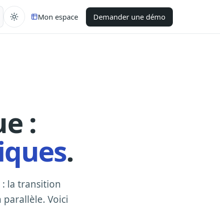
Mon espace
Demander une démo
e :
liques
.
: la transition
parallèle. Voici