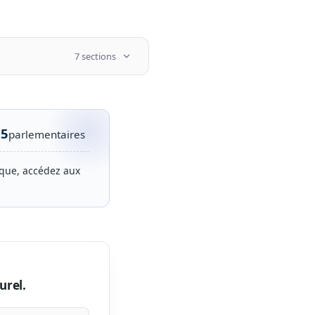
7 sections
25
parlementaires
gique, accédez aux
urel.