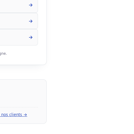
→
→
→
gne.
s nos clients →