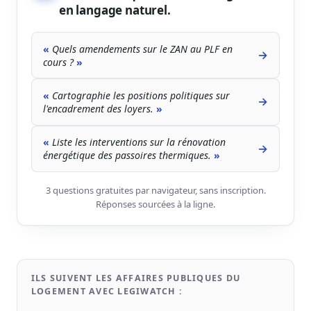
en langage naturel.
Journalistes
Veille en temps réel, embeds pour vos contenus
Quels amendements sur le ZAN au PLF en
Chercheurs
→
cours ?
Données exhaustives pour vos travaux académiques
Suivi par secteur
Cartographie les positions politiques sur
→
l'encadrement des loyers.
11 secteurs : énergie, santé, finance, numérique…
Cas d'usage concrets
Liste les interventions sur la rénovation
→
Six cas pour gagner du temps
énergétique des passoires thermiques.
Conseil (Advisory)
3 questions gratuites par navigateur, sans inscription.
Consultants seniors, plateforme Legiwatch incluse
Réponses sourcées à la ligne.
Guides pratiques
ILS SUIVENT LES AFFAIRES PUBLIQUES DU
17 guides sur le Parlement, la procédure, le plaidoyer
LOGEMENT AVEC LEGIWATCH :