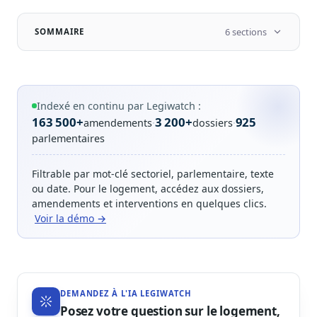
Notes, briefings, tableaux de bord
Fiches parlementaires
6 sections
SOMMAIRE
Parcours, mandats, prises de position
Registre HATVP
Cartographier l'influence sur un dossier
Indexé en continu par Legiwatch :
163 500+
3 200+
925
amendements
·
dossiers
·
parlementaires
Affaires publiques
Filtrable par mot-clé sectoriel, parlementaire, texte
Cabinets, DRI, consultants en lobbying
ou date. Pour le logement, accédez aux dossiers,
amendements et interventions en quelques clics.
Affaires réglementaires
Voir la démo →
JO, décrets, conseil des ministres, AAI
Fédérations & plaidoyer
ONG, syndicats, ordres, associations
Parlementaires
DEMANDEZ À L'IA LEGIWATCH
Préparez vos interventions et amendements
Posez votre question sur le logement,