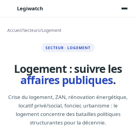
Legiwatch
Accueil
/
Secteurs
/
Logement
Assistant IA
SECTEUR · LOGEMENT
Posez vos questions, réponses sourcées
Transcriptions IA
Logement : suivre les
Toutes les séances AN/Sénat transcrites
affaires publiques
.
Synthèses IA
Résumés automatiques des dossiers longs
Crise du logement, ZAN, rénovation énergétique,
Veille des matinales radio
9 interviews politiques, analysées avant 10 h
locatif privé/social, foncier, urbanisme : le
logement concentre des batailles politiques
Alertes personnalisées
Par dossier, personne, mot-clé
structurantes pour la décennie.
Exports & livrables