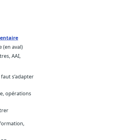
mentaire
 (en aval)
tres, AAI,
l faut s’adapter
ue, opérations
trer
 formation,