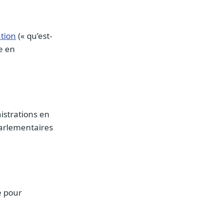
ation
(« qu’est-
e en
nistrations en
parlementaires
e pour