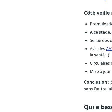
Côté veille
Promulgatio
À ce stade,
Sortie des 
Avis des
AA
la santé…)
Circulaires
Mise à jour
Conclusion
: 
sans l’autre l
Qui a bes