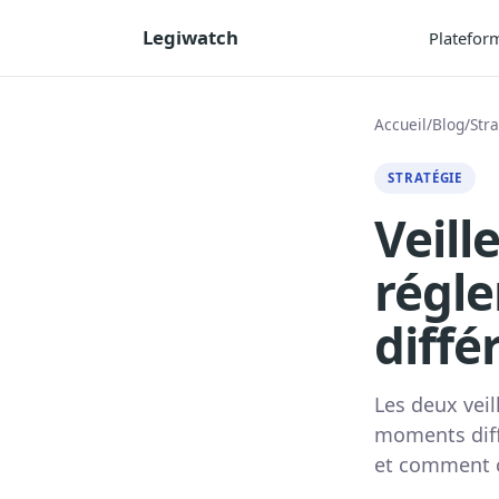
Legiwatch
Platefor
Accueil
/
Blog
/
Str
STRATÉGIE
Veill
régle
diffé
Les deux veil
moments diffé
et comment c