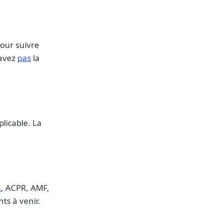
pour suivre
’avez
pas
la
plicable. La
L
, ACPR, AMF,
ts à venir.