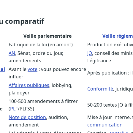
u comparatif
Veille parlementaire
Veille régle
Fabrique de la loi (en amont)
Production exécutive
AN
, Sénat, ordre du jour,
JO
, conseil des minis
amendements
Légifrance
nal
Avant le
vote
: vous pouvez encore
Après publication : i
influer
Affaires publiques
, lobbying,
Conformité
, juridiq
plaidoyer
100-500 amendements à filtrer
50-200 textes JO à fil
e
(
PLF
/PLFSS)
Note de position
, audition,
Mise à jour interne,
amendement
communication