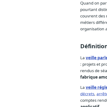
Quand on parle
pourtant disti
couvrent des 
métiers différ
organisation 
Définitio
La
veille par
: projets et p
rendus de sé
fabrique am
La
veille rég
décrets
,
arrêt
comptes rend
applicatif
.