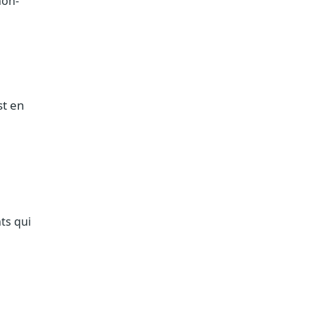
non-
st en
ts qui