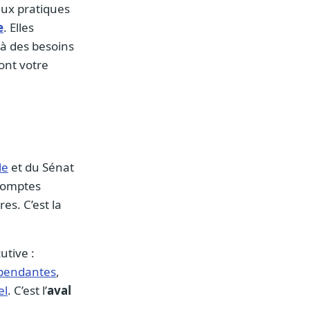
eux pratiques
e
. Elles
 à des besoins
dont votre
le
et du Sénat
 comptes
es. C’est la
utive :
épendantes
,
el
. C’est l’
aval