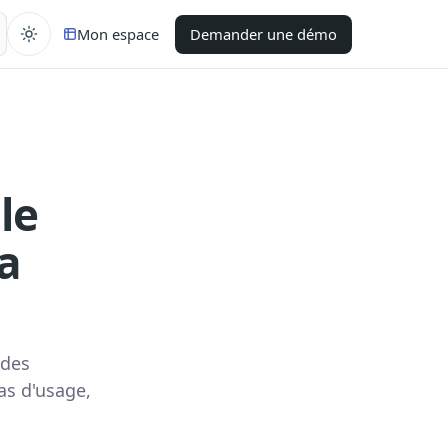
Mon espace
Demander une démo
le
la
 des
as d'usage,