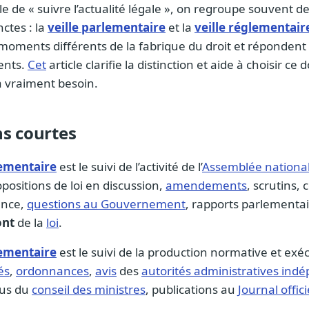
 de « suivre l’actualité légale », on regroupe souvent d
nctes : la
veille parlementaire
et la
veille réglementair
moments différents de la fabrique du droit et répondent
ents.
Cet
article clarifie la distinction et aide à choisir ce 
a vraiment besoin.
ns courtes
lementaire
est le suivi de l’activité de l’
Assemblée nationa
ropositions de loi en discussion,
amendements
, scrutins,
ance,
questions au Gouvernement
, rapports parlementair
ont
de la
loi
.
lementaire
est le suivi de la production normative et exéc
és
,
ordonnances
,
avis
des
autorités administratives ind
us du
conseil des ministres
, publications au
Journal offici