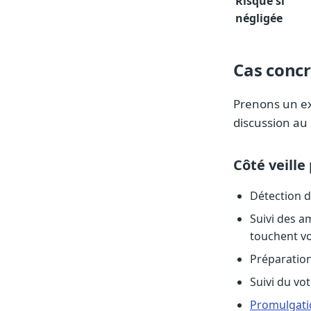
Risque si
négligée
Cas concr
Prenons un ex
discussion au
Côté veille
Détection 
Suivi des 
touchent vo
Préparation
Suivi du vo
Promulgati