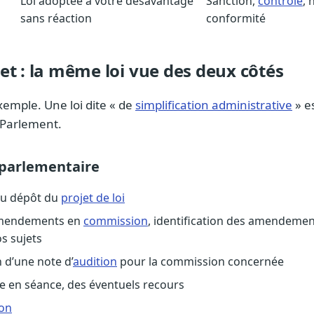
Loi adoptée à votre désavantage
Sanction,
contrôle
, 
sans réaction
conformité
et : la même loi vue des deux côtés
emple. Une loi dite « de
simplification administrative
» e
 Parlement.
 parlementaire
du dépôt du
projet de loi
amendements en
commission
, identification des amendemen
s sujets
 d’une note d’
audition
pour la commission concernée
te en séance, des éventuels recours
on