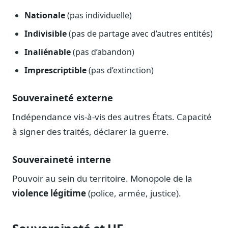
Journalistes
Nationale
(pas individuelle)
Veille en temps réel, embeds pour vos contenus
Indivisible
(pas de partage avec d’autres entités)
Chercheurs
Données exhaustives pour vos travaux académiques
Inaliénable
(pas d’abandon)
Imprescriptible
(pas d’extinction)
Suivi par secteur
11 secteurs : énergie, santé, finance, numérique…
Souveraineté externe
Cas d'usage concrets
Six cas pour gagner du temps
Indépendance vis-à-vis des autres États. Capacité
à signer des traités, déclarer la guerre.
Conseil (Advisory)
Consultants seniors, plateforme Legiwatch incluse
Souveraineté interne
Pouvoir au sein du territoire. Monopole de la
violence légitime
(police, armée, justice).
Guides pratiques
17 guides sur le Parlement, la procédure, le plaidoyer