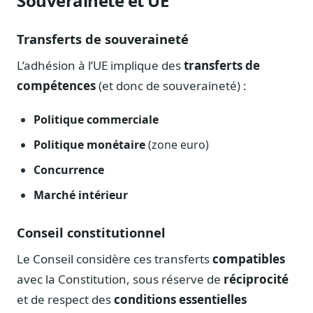
Souveraineté et UE
Blog & Podcast Hémicycle
Analyses, méthodes, coulisses
Transferts de souveraineté
Lexique parlementaire
1027 termes expliqués
L’adhésion à l’UE implique des
transferts de
compétences
(et donc de souveraineté) :
Glossaire affaires publiques
Lexique par thème métier
Politique commerciale
Sources couvertes
23 flux indexés
Politique monétaire
(zone euro)
Nouveautés produit
Concurrence
Le changelog mensuel
Marché intérieur
Ils utilisent Legiwatch
Public Sénat, ONG, cabinets
Conseil constitutionnel
Qui sommes-nous
Le Conseil considère ces transferts
compatibles
Méthode, valeurs et équipe
avec la Constitution, sous réserve de
réciprocité
Charte IA
et de respect des
conditions essentielles
Fiabilité, souveraineté, sobriété