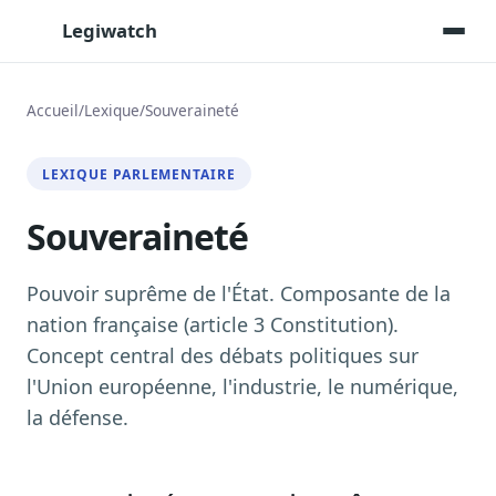
Legiwatch
Accueil
/
Lexique
/
Souveraineté
Assistant IA
LEXIQUE PARLEMENTAIRE
Posez vos questions, réponses sourcées
Souveraineté
Transcriptions IA
Toutes les séances AN/Sénat transcrites
Synthèses IA
Pouvoir suprême de l'État. Composante de la
Résumés automatiques des dossiers longs
nation française (article 3 Constitution).
Concept central des débats politiques sur
Veille des matinales radio
9 interviews politiques, analysées avant 10 h
l'Union européenne, l'industrie, le numérique,
la défense.
Alertes personnalisées
Par dossier, personne, mot-clé
Exports & livrables