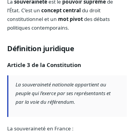
La
souveraineté
est le
pouvoir suprême
de
Notes, briefings, tableaux de bord
l’État. C’est un
concept central
du droit
Fiches parlementaires
constitutionnel et un
mot pivot
des débats
Parcours, mandats, prises de position
politiques contemporains.
Registre HATVP
Cartographier l'influence sur un dossier
Définition juridique
Article 3 de la Constitution
Affaires publiques
Cabinets, DRI, consultants en lobbying
La souveraineté nationale appartient au
Affaires réglementaires
peuple qui l’exerce par ses représentants et
JO, décrets, conseil des ministres, AAI
par la voie du référendum.
Fédérations & plaidoyer
ONG, syndicats, ordres, associations
Parlementaires
La souveraineté en France :
Préparez vos interventions et amendements