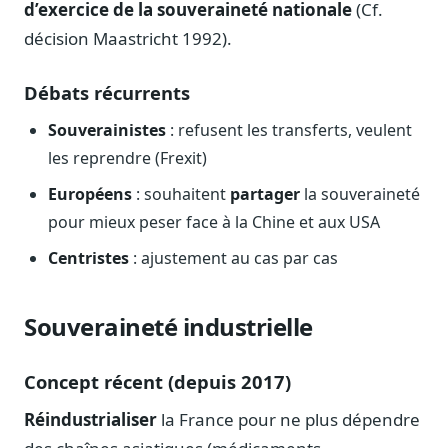
d’exercice de la souveraineté nationale
(Cf.
Sécurité
décision Maastricht 1992).
Hébergement européen, RGPD
Presse
Débats récurrents
Kit média, contacts
Souverainistes
: refusent les transferts, veulent
les reprendre (Frexit)
Européens
: souhaitent
partager
la souveraineté
pour mieux peser face à la Chine et aux USA
Centristes
: ajustement au cas par cas
Souveraineté industrielle
Concept récent (depuis 2017)
Réindustrialiser
la France pour ne plus dépendre