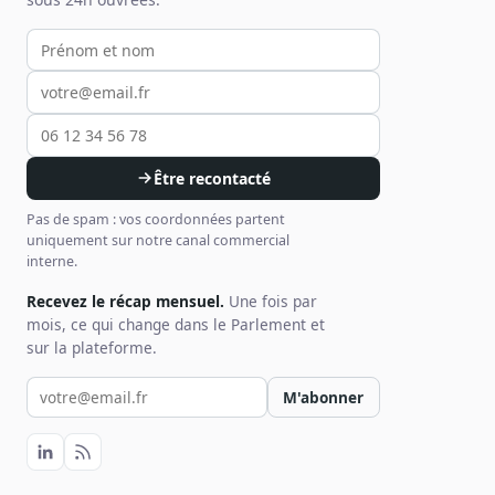
Votre prénom et nom
Votre email
Votre téléphone
Être recontacté
Pas de spam : vos coordonnées partent
uniquement sur notre canal commercial
interne.
Recevez le récap mensuel.
Une fois par
mois, ce qui change dans le Parlement et
sur la plateforme.
Votre email pour la newsletter
M'abonner