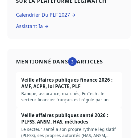
SUR LA PLATEFORME LEGIWATCH
Calendrier Du PLF 2027 →
Assistant Ia →
MENTIONNÉ DANS
ARTICLES
3
Veille affaires publiques finance 2026 :
AMF, ACPR, loi PACTE, PLF
Banque, assurance, marchés, FinTech : le
secteur financier français est régulé par un
empilement européen (UE) et national (AMF,
ACPR, Banque de France). Méthode complète
Veille affaires publiques santé 2026 :
pour construire une veille AP finance en 2026,
PLFSS, ANSM, HAS, méthodes
avec autorités, sources et arbitrages
Le secteur santé a son propre rythme législatif
structurants.
(PLFSS), ses propres autorités (HAS, ANSM,