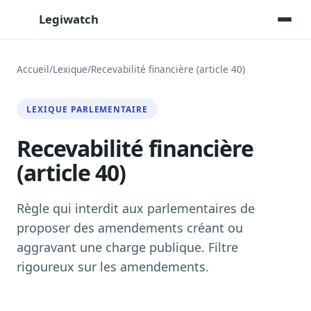
Legiwatch
Accueil
/
Lexique
/
Recevabilité financière (article 40)
Assistant IA
LEXIQUE PARLEMENTAIRE
Posez vos questions, réponses sourcées
Recevabilité financière
Transcriptions IA
Toutes les séances AN/Sénat transcrites
(article 40)
Synthèses IA
Résumés automatiques des dossiers longs
Règle qui interdit aux parlementaires de
Veille des matinales radio
proposer des amendements créant ou
9 interviews politiques, analysées avant 10 h
aggravant une charge publique. Filtre
Alertes personnalisées
rigoureux sur les amendements.
Par dossier, personne, mot-clé
Exports & livrables