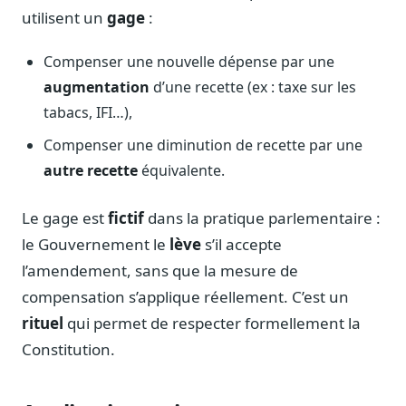
Journalistes
utilisent un
gage
:
Veille en temps réel, embeds pour vos contenus
Compenser une nouvelle dépense par une
Chercheurs
augmentation
d’une recette (ex : taxe sur les
Données exhaustives pour vos travaux académiques
tabacs, IFI…),
Suivi par secteur
11 secteurs : énergie, santé, finance, numérique…
Compenser une diminution de recette par une
autre recette
équivalente.
Cas d'usage concrets
Six cas pour gagner du temps
Le gage est
fictif
dans la pratique parlementaire :
Conseil (Advisory)
le Gouvernement le
lève
s’il accepte
Consultants seniors, plateforme Legiwatch incluse
l’amendement, sans que la mesure de
compensation s’applique réellement. C’est un
rituel
qui permet de respecter formellement la
Constitution.
Guides pratiques
17 guides sur le Parlement, la procédure, le plaidoyer