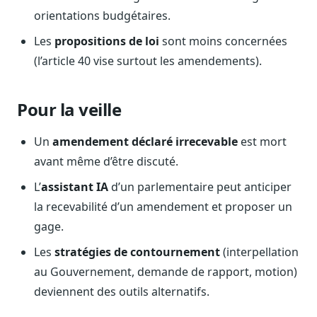
orientations budgétaires.
Sécurité
Hébergement européen, RGPD
Les
propositions de loi
sont moins concernées
Presse
(l’article 40 vise surtout les amendements).
Kit média, contacts
Pour la veille
Un
amendement déclaré irrecevable
est mort
avant même d’être discuté.
L’
assistant IA
d’un parlementaire peut anticiper
la recevabilité d’un amendement et proposer un
gage.
Les
stratégies de contournement
(interpellation
au Gouvernement, demande de rapport, motion)
deviennent des outils alternatifs.