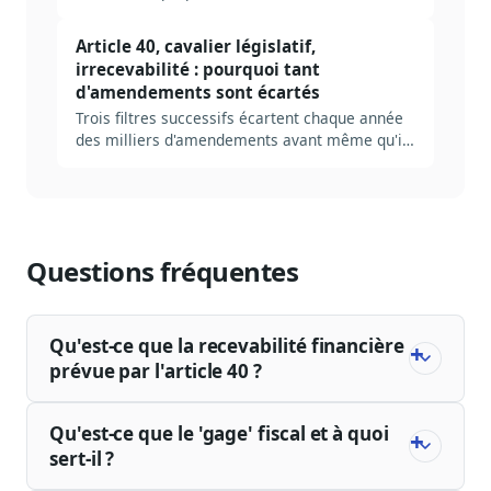
CNAM), ses propres pièges. Méthode complète
pour construire une veille AP santé efficace en
Article 40, cavalier législatif,
2026, avec les acteurs à suivre, les sources
irrecevabilité : pourquoi tant
prioritaires et les erreurs à éviter.
d'amendements sont écartés
Trois filtres successifs écartent chaque année
des milliers d'amendements avant même qu'ils
soient discutés : recevabilité financière, lien
avec le texte, qualité légistique. Décodage des
règles, des seuils tolérés, et de ce que ça
change pour qui veut peser sur la loi.
Questions fréquentes
Qu'est-ce que la recevabilité financière
prévue par l'article 40 ?
Qu'est-ce que le 'gage' fiscal et à quoi
sert-il ?