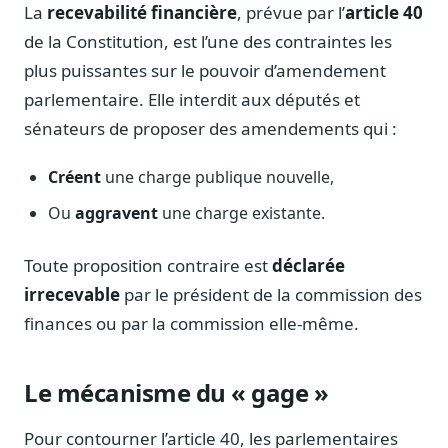
Notes, briefings, tableaux de bord
La
recevabilité financière
, prévue par l’
article 40
de la Constitution, est l’une des contraintes les
Fiches parlementaires
Parcours, mandats, prises de position
plus puissantes sur le pouvoir d’amendement
parlementaire. Elle interdit aux députés et
Registre HATVP
Cartographier l'influence sur un dossier
sénateurs de proposer des amendements qui :
Créent
une charge publique nouvelle,
Ou
aggravent
une charge existante.
Affaires publiques
Cabinets, DRI, consultants en lobbying
Toute proposition contraire est
déclarée
irrecevable
par le président de la commission des
Affaires réglementaires
JO, décrets, conseil des ministres, AAI
finances ou par la commission elle-même.
Fédérations & plaidoyer
ONG, syndicats, ordres, associations
Le mécanisme du « gage »
Parlementaires
Préparez vos interventions et amendements
Pour contourner l’article 40, les parlementaires