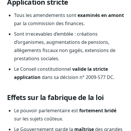
Application stricte
Blog & Podcast Hémicycle
Analyses, méthodes, coulisses
Tous les amendements sont
examinés en amont
Lexique parlementaire
par la commission des finances.
1027 termes expliqués
Sont irrecevables d’emblée : créations
Glossaire affaires publiques
d’organismes, augmentations de pensions,
Lexique par thème métier
allègements fiscaux non gagés, extensions de
Sources couvertes
prestations sociales.
23 flux indexés
Le Conseil constitutionnel
valide la stricte
Nouveautés produit
Le changelog mensuel
application
dans sa décision n° 2009-577 DC.
Ils utilisent Legiwatch
Public Sénat, ONG, cabinets
Effets sur la fabrique de la loi
Qui sommes-nous
Le pouvoir parlementaire est
fortement bridé
Méthode, valeurs et équipe
sur les sujets coûteux.
Charte IA
Fiabilité, souveraineté, sobriété
Le Gouvernement garde la
maîtrise
des grandes