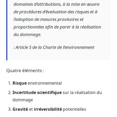
domaines d’attributions, à la mise en œuvre
Journalistes
Veille en temps réel, embeds pour vos contenus
de procédures d’évaluation des risques et à
l’adoption de mesures provisoires et
Chercheurs
Données exhaustives pour vos travaux académiques
proportionnées afin de parer à la réalisation
du dommage.
Suivi par secteur
11 secteurs : énergie, santé, finance, numérique…
:
Article 5 de la Charte de l’environnement
Cas d'usage concrets
Six cas pour gagner du temps
Conseil (Advisory)
Quatre éléments :
Consultants seniors, plateforme Legiwatch incluse
Risque
environnemental
Incertitude scientifique
sur la réalisation du
dommage
Guides pratiques
17 guides sur le Parlement, la procédure, le plaidoyer
Gravité
et
irréversibilité
potentielles