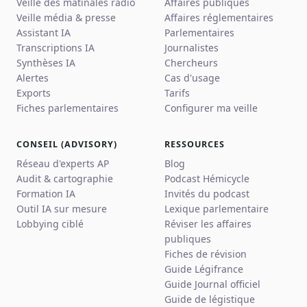
Veille des matinales radio
Affaires publiques
Veille média & presse
Affaires réglementaires
Assistant IA
Parlementaires
Transcriptions IA
Journalistes
Synthèses IA
Chercheurs
Alertes
Cas d'usage
Exports
Tarifs
Fiches parlementaires
Configurer ma veille
CONSEIL (ADVISORY)
RESSOURCES
Réseau d'experts AP
Blog
Audit & cartographie
Podcast Hémicycle
Formation IA
Invités du podcast
Outil IA sur mesure
Lexique parlementaire
Lobbying ciblé
Réviser les affaires
publiques
Fiches de révision
Guide Légifrance
Guide Journal officiel
Guide de légistique