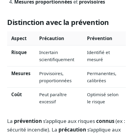
Mesures proportionnées
et
provisoires
Blog & Podcast Hémicycle
Analyses, méthodes, coulisses
Lexique parlementaire
Distinction avec la prévention
1027 termes expliqués
Glossaire affaires publiques
Aspect
Précaution
Prévention
Lexique par thème métier
Risque
Incertain
Identifié et
Sources couvertes
scientifiquement
mesuré
23 flux indexés
Nouveautés produit
Mesures
Provisoires,
Permanentes,
Le changelog mensuel
proportionnées
calibrées
Ils utilisent Legiwatch
Coût
Peut paraître
Optimisé selon
Public Sénat, ONG, cabinets
excessif
le risque
Qui sommes-nous
Méthode, valeurs et équipe
La
prévention
s’applique aux risques
connus
(ex :
Charte IA
sécurité incendie). La
précaution
s’applique aux
Fiabilité, souveraineté, sobriété