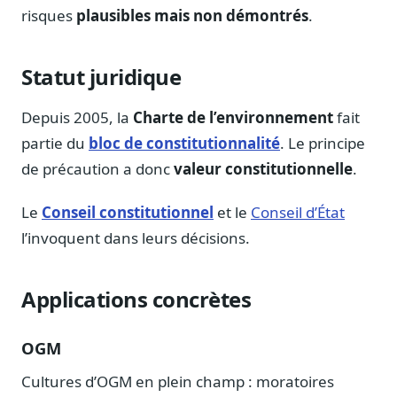
risques
plausibles mais non démontrés
.
Sécurité
Hébergement européen, RGPD
Statut juridique
Presse
Kit média, contacts
Depuis 2005, la
Charte de l’environnement
fait
partie du
bloc de constitutionnalité
. Le principe
de précaution a donc
valeur constitutionnelle
.
Le
Conseil constitutionnel
et le
Conseil d’État
l’invoquent dans leurs décisions.
Applications concrètes
OGM
Cultures d’OGM en plein champ : moratoires