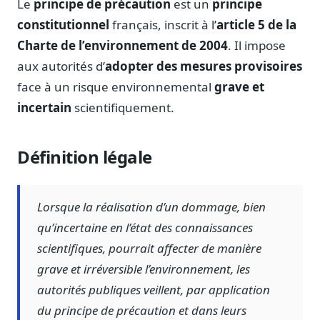
Le
principe de précaution
est un
principe
Notes, briefings, tableaux de bord
constitutionnel
français, inscrit à l’
article 5 de la
Fiches parlementaires
Charte de l’environnement de 2004
. Il impose
Parcours, mandats, prises de position
aux autorités d’
adopter des mesures provisoires
Registre HATVP
face à un risque environnemental
grave et
Cartographier l'influence sur un dossier
incertain
scientifiquement.
Définition légale
Affaires publiques
Cabinets, DRI, consultants en lobbying
Lorsque la réalisation d’un dommage, bien
Affaires réglementaires
JO, décrets, conseil des ministres, AAI
qu’incertaine en l’état des connaissances
scientifiques, pourrait affecter de manière
Fédérations & plaidoyer
ONG, syndicats, ordres, associations
grave et irréversible l’environnement, les
autorités publiques veillent, par application
Parlementaires
Préparez vos interventions et amendements
du principe de précaution et dans leurs