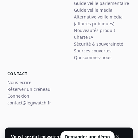
Guide veille parlementaire
Guide veille média
Alternative veille média
(affaires publiques)
Nouveautés produit
Charte IA
Sécurité & souveraineté
Sources couvertes
Qui sommes-nous
CONTACT
Nous écrire
Réserver un créneau
Connexion
contact@legiwatch.fr
© 2026 Legiwatch · Paris
×
Demander une démo
Vous lisez du Legiwatch.