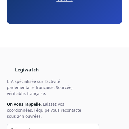
Legiwatch
L'IA spécialisée sur l'activité
parlementaire française. Sourcée,
vérifiable, française.
On vous rappelle.
Laissez vos
coordonnées, l'équipe vous recontacte
sous 24h ouvrées.
Votre prénom et nom
Votre email
Votre téléphone