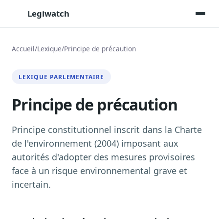
Legiwatch
Accueil
/
Lexique
/
Principe de précaution
Assistant IA
LEXIQUE PARLEMENTAIRE
Posez vos questions, réponses sourcées
Principe de précaution
Transcriptions IA
Toutes les séances AN/Sénat transcrites
Synthèses IA
Principe constitutionnel inscrit dans la Charte
Résumés automatiques des dossiers longs
de l'environnement (2004) imposant aux
autorités d'adopter des mesures provisoires
Veille des matinales radio
9 interviews politiques, analysées avant 10 h
face à un risque environnemental grave et
incertain.
Alertes personnalisées
Par dossier, personne, mot-clé
Exports & livrables