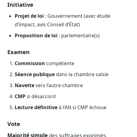
Blog & Podcast Hémicycle
Initiative
Analyses, méthodes, coulisses
Projet de loi
: Gouvernement (avec étude
Lexique parlementaire
d’impact, avis Conseil d’État)
1027 termes expliqués
Proposition de loi
: parlementaire(s)
Glossaire affaires publiques
Lexique par thème métier
Examen
Sources couvertes
23 flux indexés
Commission
compétente
Nouveautés produit
Séance publique
dans la chambre saisie
Le changelog mensuel
Navette
vers l’autre chambre
Ils utilisent Legiwatch
CMP
si désaccord
Public Sénat, ONG, cabinets
Lecture définitive
à l’AN si CMP échoue
Qui sommes-nous
Méthode, valeurs et équipe
Vote
Charte IA
Fiabilité, souveraineté, sobriété
Majorité simple
des suffrages exprimés.