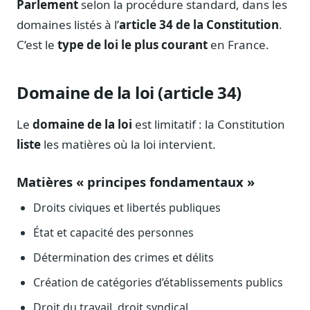
Parlement
selon la procédure standard, dans les
Notes, briefings, tableaux de bord
domaines listés à l’
article 34 de la Constitution
.
Fiches parlementaires
C’est le
type de loi le plus courant
en France.
Parcours, mandats, prises de position
Registre HATVP
Cartographier l'influence sur un dossier
Domaine de la loi (article 34)
Le
domaine de la loi
est limitatif : la Constitution
liste
les matières où la loi intervient.
Affaires publiques
Cabinets, DRI, consultants en lobbying
Matières « principes fondamentaux »
Affaires réglementaires
Droits civiques et libertés publiques
JO, décrets, conseil des ministres, AAI
État et capacité des personnes
Fédérations & plaidoyer
Détermination des crimes et délits
ONG, syndicats, ordres, associations
Création de catégories d’établissements publics
Parlementaires
Préparez vos interventions et amendements
Droit du travail, droit syndical