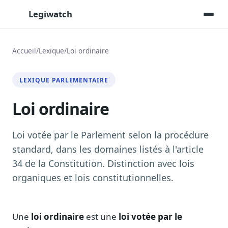
Legiwatch
Accueil
/
Lexique
/
Loi ordinaire
Assistant IA
LEXIQUE PARLEMENTAIRE
Posez vos questions, réponses sourcées
Loi ordinaire
Transcriptions IA
Toutes les séances AN/Sénat transcrites
Synthèses IA
Loi votée par le Parlement selon la procédure
Résumés automatiques des dossiers longs
standard, dans les domaines listés à l'article
34 de la Constitution. Distinction avec lois
Veille des matinales radio
9 interviews politiques, analysées avant 10 h
organiques et lois constitutionnelles.
Alertes personnalisées
Par dossier, personne, mot-clé
Une
loi ordinaire
est une
loi votée par le
Exports & livrables