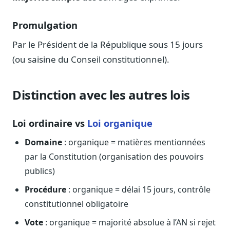
Sécurité
Hébergement européen, RGPD
Promulgation
Presse
Par le Président de la République sous 15 jours
Kit média, contacts
(ou saisine du Conseil constitutionnel).
Distinction avec les autres lois
Loi ordinaire vs
Loi organique
Domaine
: organique = matières mentionnées
par la Constitution (organisation des pouvoirs
publics)
Procédure
: organique = délai 15 jours, contrôle
constitutionnel obligatoire
Vote
: organique = majorité absolue à l’AN si rejet