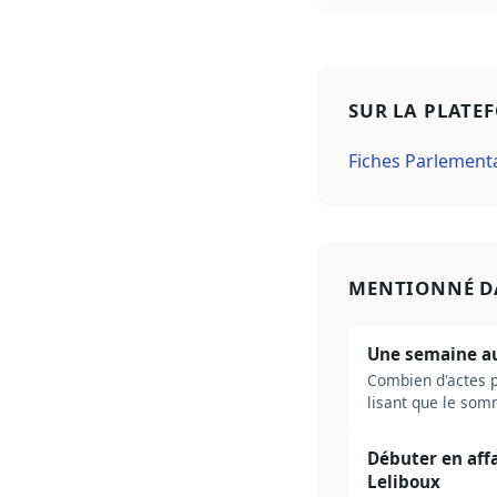
SUR LA PLATE
Fiches Parlement
MENTIONNÉ D
Une semaine au 
Combien d'actes pa
lisant que le somm
ne pas se noyer.
Débuter en affa
Leliboux