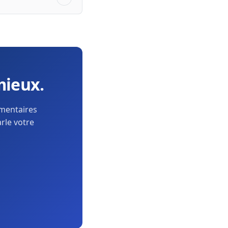
mieux.
ementaires
arle votre