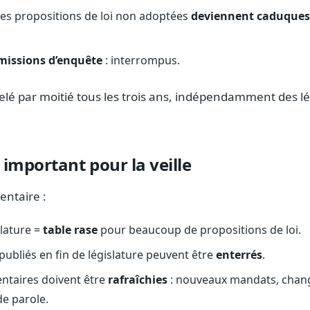
les propositions de loi non adoptées
deviennent caduques
missions d’enquête
: interrompus.
lé par moitié tous les trois ans, indépendamment des lé
 important pour la veille
entaire :
slature =
table rase
pour beaucoup de propositions de loi.
ubliés en fin de législature peuvent être
enterrés
.
entaires doivent être
rafraîchies
: nouveaux mandats, chan
de parole.