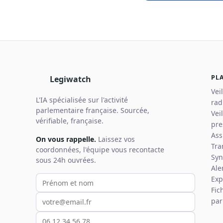
PL
Legiwatch
Vei
L'IA spécialisée sur l'activité
rad
parlementaire française. Sourcée,
Vei
vérifiable, française.
pre
Ass
On vous rappelle.
Laissez vos
Tra
coordonnées, l'équipe vous recontacte
Syn
sous 24h ouvrées.
Ale
Votre prénom et nom
Votre email
Votre téléphone
Exp
Fic
par