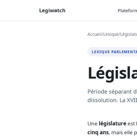
Legiwatch
Platefor
Accueil
/
Lexique
/
Législat
LEXIQUE PARLEMENT
Législ
Période séparant de
dissolution. La XVI
Une
législature
est 
cinq ans
, mais elle 