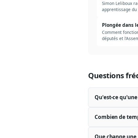
Simon Leliboux ra
apprentissage du r
Plongée dans l
Comment fonctionn
députés et l’Asse
Questions fré
Qu'est-ce qu'une 
Combien de temps
Que change une n