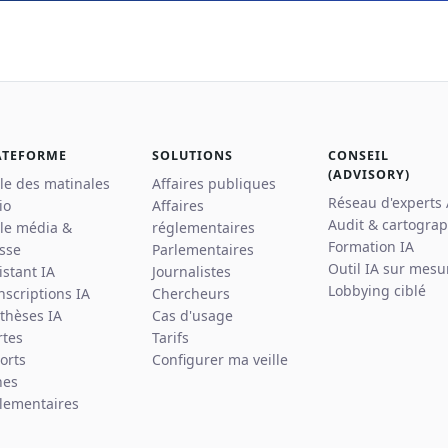
ATEFORME
SOLUTIONS
CONSEIL
(ADVISORY)
lle des matinales
Affaires publiques
Réseau d'experts
io
Affaires
Audit & cartograp
lle média &
réglementaires
Formation IA
sse
Parlementaires
Outil IA sur mesu
istant IA
Journalistes
Lobbying ciblé
nscriptions IA
Chercheurs
thèses IA
Cas d'usage
rtes
Tarifs
orts
Configurer ma veille
hes
lementaires