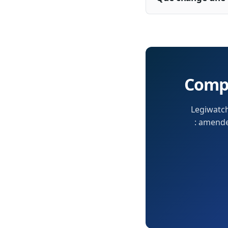
Compr
Legiwatch
: amendem