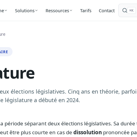
Tarifs
Contact
me
Solutions
Ressources
⌘K
ure
AIRE
ature
ux élections législatives. Cinq ans en théorie, parfo
Ie législature a débuté en 2024.
la période séparant deux élections législatives. Sa durée
peut être plus courte en cas de
dissolution
prononcée par 