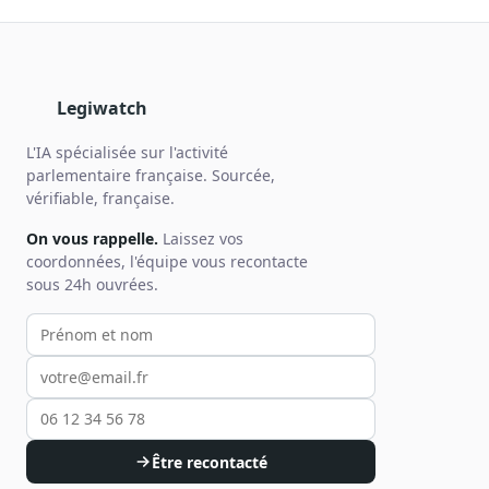
Legiwatch
L'IA spécialisée sur l'activité
parlementaire française. Sourcée,
vérifiable, française.
On vous rappelle.
Laissez vos
coordonnées, l'équipe vous recontacte
sous 24h ouvrées.
Votre prénom et nom
Votre email
Votre téléphone
Être recontacté