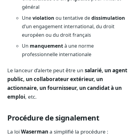
Journalistes
général
Veille en temps réel, embeds pour vos contenus
Une
violation
ou tentative de
dissimulation
Chercheurs
d’un engagement international, du droit
Données exhaustives pour vos travaux académiques
européen ou du droit français
Suivi par secteur
Un
manquement
à une norme
11 secteurs : énergie, santé, finance, numérique…
professionnelle internationale
Cas d'usage concrets
Six cas pour gagner du temps
Le lanceur d’alerte peut être un
salarié, un agent
Conseil (Advisory)
public, un collaborateur extérieur, un
Consultants seniors, plateforme Legiwatch incluse
actionnaire, un fournisseur, un candidat à un
emploi
, etc.
Procédure de signalement
Guides pratiques
17 guides sur le Parlement, la procédure, le plaidoyer
La loi
Waserman
a simplifié la procédure :