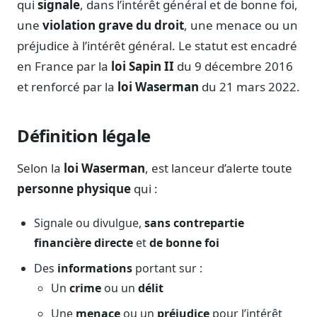
qui
signale
, dans l’intérêt général et de bonne foi,
Notes, briefings, tableaux de bord
une
violation grave du droit
, une menace ou un
Fiches parlementaires
préjudice à l’intérêt général. Le statut est encadré
Parcours, mandats, prises de position
en France par la
loi Sapin II
du 9 décembre 2016
Registre HATVP
et renforcé par la
loi Waserman
du 21 mars 2022.
Cartographier l'influence sur un dossier
Définition légale
Affaires publiques
Selon la
loi Waserman
, est lanceur d’alerte toute
Cabinets, DRI, consultants en lobbying
personne physique
qui :
Affaires réglementaires
JO, décrets, conseil des ministres, AAI
Signale ou divulgue,
sans contrepartie
financière directe
et
de bonne foi
Fédérations & plaidoyer
ONG, syndicats, ordres, associations
Des
informations
portant sur :
Un
crime
ou un
délit
Parlementaires
Préparez vos interventions et amendements
Une
menace
ou un
préjudice
pour l’intérêt