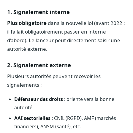
Blog & Podcast Hémicycle
Analyses, méthodes, coulisses
1. Signalement interne
Lexique parlementaire
Plus obligatoire
dans la nouvelle loi (avant 2022 :
1027 termes expliqués
il fallait obligatoirement passer en interne
Glossaire affaires publiques
d’abord). Le lanceur peut directement saisir une
Lexique par thème métier
autorité externe.
Sources couvertes
23 flux indexés
2. Signalement externe
Nouveautés produit
Plusieurs autorités peuvent recevoir les
Le changelog mensuel
signalements :
Ils utilisent Legiwatch
Public Sénat, ONG, cabinets
Défenseur des droits
: oriente vers la bonne
Qui sommes-nous
autorité
Méthode, valeurs et équipe
AAI sectorielles
: CNIL (RGPD), AMF (marchés
Charte IA
financiers), ANSM (santé), etc.
Fiabilité, souveraineté, sobriété