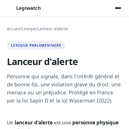
Legiwatch
Accueil
/
Lexique
/
Lanceur d'alerte
Assistant IA
LEXIQUE PARLEMENTAIRE
Posez vos questions, réponses sourcées
Lanceur d'alerte
Transcriptions IA
Toutes les séances AN/Sénat transcrites
Synthèses IA
Personne qui signale, dans l'intérêt général et
Résumés automatiques des dossiers longs
de bonne foi, une violation grave du droit, une
menace ou un préjudice. Protégé en France
Veille des matinales radio
9 interviews politiques, analysées avant 10 h
par la loi Sapin II et la loi Waserman (2022).
Alertes personnalisées
Par dossier, personne, mot-clé
Un
lanceur d’alerte
est une
personne physique
Exports & livrables