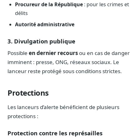
Procureur de la République
: pour les crimes et
Sécurité
délits
Hébergement européen, RGPD
Autorité administrative
Presse
Kit média, contacts
3. Divulgation publique
Possible
en dernier recours
ou en cas de danger
imminent : presse, ONG, réseaux sociaux. Le
lanceur reste protégé sous conditions strictes.
Protections
Les lanceurs d’alerte bénéficient de plusieurs
protections :
Protection contre les représailles