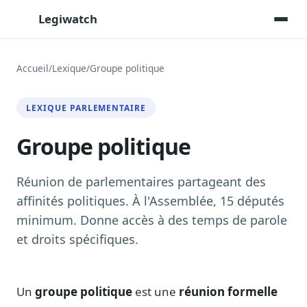
Legiwatch
Accueil
/
Lexique
/
Groupe politique
Assistant IA
LEXIQUE PARLEMENTAIRE
Posez vos questions, réponses sourcées
Groupe politique
Transcriptions IA
Toutes les séances AN/Sénat transcrites
Synthèses IA
Réunion de parlementaires partageant des
Résumés automatiques des dossiers longs
affinités politiques. À l'Assemblée, 15 députés
minimum. Donne accès à des temps de parole
Veille des matinales radio
9 interviews politiques, analysées avant 10 h
et droits spécifiques.
Alertes personnalisées
Par dossier, personne, mot-clé
Un
groupe politique
est une
réunion formelle
Exports & livrables