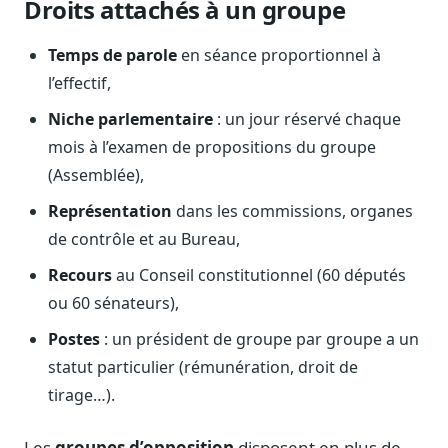
Droits attachés à un groupe
Journalistes
Veille en temps réel, embeds pour vos contenus
Temps de parole
en séance proportionnel à
Chercheurs
l’effectif,
Données exhaustives pour vos travaux académiques
Niche parlementaire
: un jour réservé chaque
Suivi par secteur
mois à l’examen de propositions du groupe
11 secteurs : énergie, santé, finance, numérique…
(Assemblée),
Cas d'usage concrets
Représentation
dans les commissions, organes
Six cas pour gagner du temps
de contrôle et au Bureau,
Conseil (Advisory)
Recours
au Conseil constitutionnel (60 députés
Consultants seniors, plateforme Legiwatch incluse
ou 60 sénateurs),
Postes
: un président de groupe par groupe a un
statut particulier (rémunération, droit de
Guides pratiques
tirage…).
17 guides sur le Parlement, la procédure, le plaidoyer
Les
groupes d’opposition
disposent en plus de