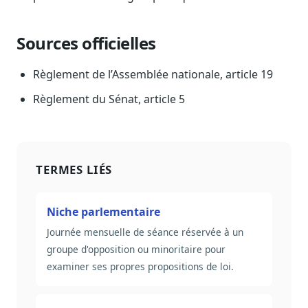
Sécurité
Hébergement européen, RGPD
Sources officielles
Presse
Kit média, contacts
Règlement de l’Assemblée nationale, article 19
Règlement du Sénat, article 5
TERMES LIÉS
Niche parlementaire
Journée mensuelle de séance réservée à un
groupe d'opposition ou minoritaire pour
examiner ses propres propositions de loi.