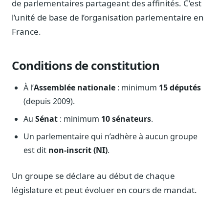
de parlementaires partageant des affinités. C’est
Notes, briefings, tableaux de bord
l’unité de base de l’organisation parlementaire en
Fiches parlementaires
France.
Parcours, mandats, prises de position
Registre HATVP
Cartographier l'influence sur un dossier
Conditions de constitution
À l’
Assemblée nationale
: minimum
15 députés
(depuis 2009).
Affaires publiques
Au
Sénat
: minimum
10 sénateurs
.
Cabinets, DRI, consultants en lobbying
Un parlementaire qui n’adhère à aucun groupe
Affaires réglementaires
est dit
non-inscrit (NI)
.
JO, décrets, conseil des ministres, AAI
Fédérations & plaidoyer
Un groupe se déclare au début de chaque
ONG, syndicats, ordres, associations
législature et peut évoluer en cours de mandat.
Parlementaires
Préparez vos interventions et amendements