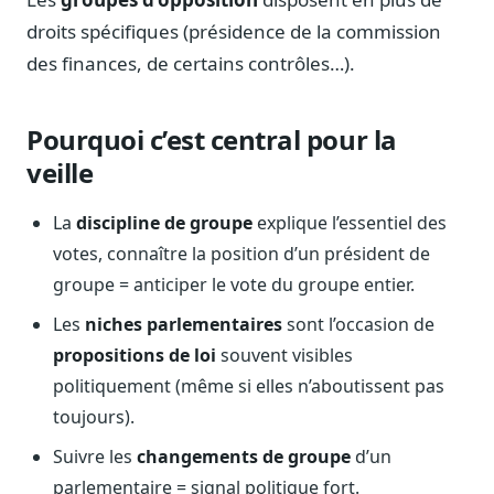
Blog & Podcast Hémicycle
droits spécifiques (présidence de la commission
Analyses, méthodes, coulisses
des finances, de certains contrôles…).
Lexique parlementaire
1027 termes expliqués
Pourquoi c’est central pour la
Glossaire affaires publiques
Lexique par thème métier
veille
Sources couvertes
La
discipline de groupe
explique l’essentiel des
23 flux indexés
votes, connaître la position d’un président de
Nouveautés produit
groupe = anticiper le vote du groupe entier.
Le changelog mensuel
Les
niches parlementaires
sont l’occasion de
Ils utilisent Legiwatch
Public Sénat, ONG, cabinets
propositions de loi
souvent visibles
politiquement (même si elles n’aboutissent pas
Qui sommes-nous
toujours).
Méthode, valeurs et équipe
Suivre les
changements de groupe
d’un
Charte IA
Fiabilité, souveraineté, sobriété
parlementaire = signal politique fort.