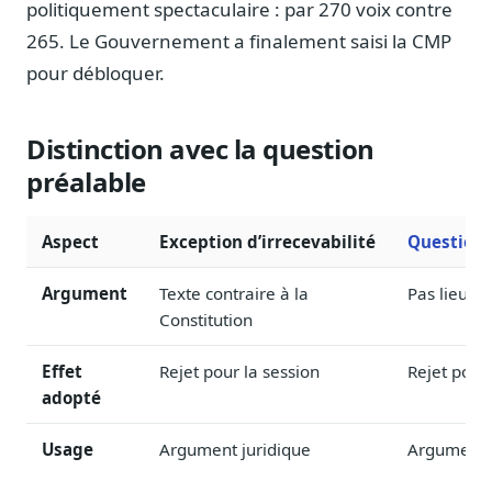
politiquement spectaculaire : par 270 voix contre
Sécurité
265. Le Gouvernement a finalement saisi la CMP
Hébergement européen, RGPD
pour débloquer.
Presse
Kit média, contacts
Distinction avec la question
préalable
Aspect
Exception d’irrecevabilité
Question 
Argument
Texte contraire à la
Pas lieu de
Constitution
Effet
Rejet pour la session
Rejet pour 
adopté
Usage
Argument juridique
Argument p