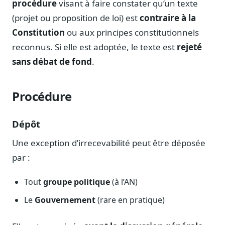
procédure
visant à faire constater qu’un texte
Notes, briefings, tableaux de bord
(projet ou proposition de loi) est
contraire à la
Fiches parlementaires
Constitution
ou aux principes constitutionnels
Parcours, mandats, prises de position
reconnus. Si elle est adoptée, le texte est
rejeté
Registre HATVP
sans débat de fond
.
Cartographier l'influence sur un dossier
Procédure
Affaires publiques
Dépôt
Cabinets, DRI, consultants en lobbying
Une exception d’irrecevabilité peut être déposée
Affaires réglementaires
par :
JO, décrets, conseil des ministres, AAI
Fédérations & plaidoyer
Tout
groupe politique
(à l’AN)
ONG, syndicats, ordres, associations
Le
Gouvernement
(rare en pratique)
Parlementaires
Préparez vos interventions et amendements