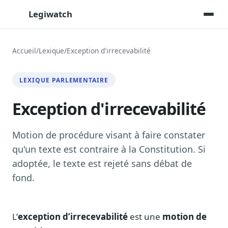
Legiwatch
Accueil
/
Lexique
/
Exception d'irrecevabilité
Assistant IA
LEXIQUE PARLEMENTAIRE
Posez vos questions, réponses sourcées
Exception d'irrecevabilité
Transcriptions IA
Toutes les séances AN/Sénat transcrites
Synthèses IA
Motion de procédure visant à faire constater
Résumés automatiques des dossiers longs
qu'un texte est contraire à la Constitution. Si
adoptée, le texte est rejeté sans débat de
Veille des matinales radio
9 interviews politiques, analysées avant 10 h
fond.
Alertes personnalisées
Par dossier, personne, mot-clé
L’
exception d’irrecevabilité
est une
motion de
Exports & livrables