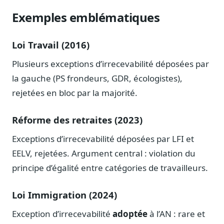
Blog & Podcast Hémicycle
Exemples emblématiques
Analyses, méthodes, coulisses
Lexique parlementaire
Loi Travail (2016)
1027 termes expliqués
Glossaire affaires publiques
Plusieurs exceptions d’irrecevabilité déposées par
Lexique par thème métier
la gauche (PS frondeurs, GDR, écologistes),
Sources couvertes
rejetées en bloc par la majorité.
23 flux indexés
Réforme des retraites (2023)
Nouveautés produit
Le changelog mensuel
Exceptions d’irrecevabilité déposées par LFI et
Ils utilisent Legiwatch
EELV, rejetées. Argument central : violation du
Public Sénat, ONG, cabinets
principe d’égalité entre catégories de travailleurs.
Qui sommes-nous
Méthode, valeurs et équipe
Loi Immigration (2024)
Charte IA
Exception d’irrecevabilité
adoptée
à l’AN : rare et
Fiabilité, souveraineté, sobriété