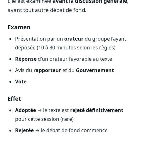
Elle est examinée
avant la discussion générale
,
Journalistes
avant tout autre débat de fond.
Veille en temps réel, embeds pour vos contenus
Chercheurs
Examen
Données exhaustives pour vos travaux académiques
Présentation par un
orateur
du groupe l’ayant
Suivi par secteur
déposée (10 à 30 minutes selon les règles)
11 secteurs : énergie, santé, finance, numérique…
Réponse
d’un orateur favorable au texte
Cas d'usage concrets
Six cas pour gagner du temps
Avis du
rapporteur
et du
Gouvernement
Vote
Conseil (Advisory)
Consultants seniors, plateforme Legiwatch incluse
Effet
Adoptée
→ le texte est
rejeté définitivement
pour cette session (rare)
Guides pratiques
Rejetée
→ le débat de fond commence
17 guides sur le Parlement, la procédure, le plaidoyer